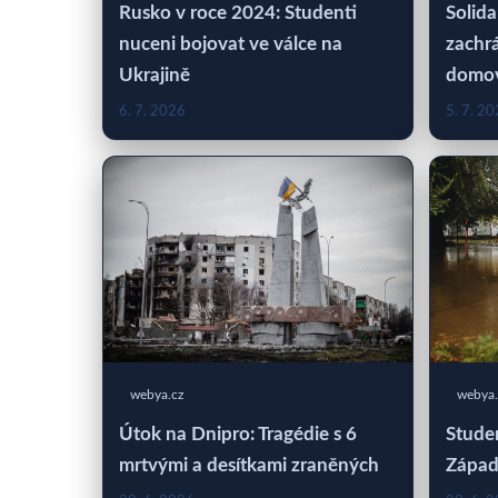
Rusko v roce 2024: Studenti
Solida
nuceni bojovat ve válce na
zachrá
Ukrajině
domo
6. 7. 2026
5. 7. 2
webya.cz
webya.
Útok na Dnipro: Tragédie s 6
Studen
mrtvými a desítkami zraněných
Západ