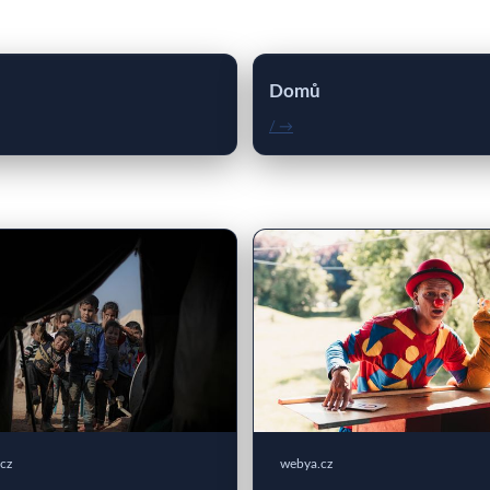
Domů
/ →
cz
webya.cz