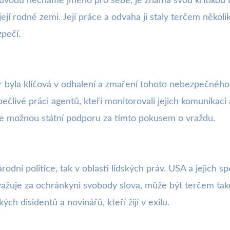
 důvodů necháme jméno pro sebe, je známá svou kritikou ír
její rodné zemi. Její práce a odvaha ji staly terčem někol
zpečí.
 byla klíčová v odhalení a zmaření tohoto nebezpečného p
 pečlivé práci agentů, kteří monitorovali jejich komunikac
je možnou státní podporu za tímto pokusem o vraždu.
rodní politice, tak v oblasti lidských práv. USA a jejich s
ovažuje za ochránkyni svobody slova, může být terčem tak
ých disidentů a novinářů, kteří žijí v exilu.