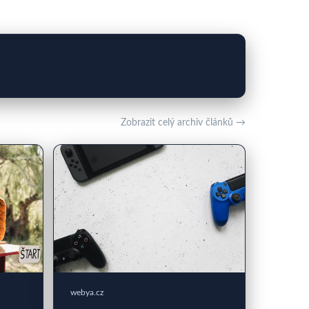
Zobrazit celý archiv článků →
webya.cz