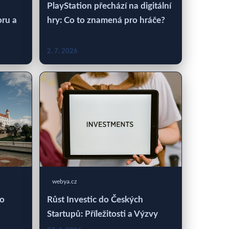
PlayStation přechází na digitální
oru a
hry: Co to znamená pro hráče?
2. 7. 2026
webya.cz
 o
Růst Investic do Českých
Startupů: Příležitosti a Výzvy