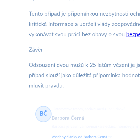
Tento případ je připomínkou nezbytnosti och
kritické informace a udrželi vlády zodpovědn
vykonávat svou práci bez obavy o svou
bezp
Závěr
Odsouzení dvou mužů k 25 letům vězení je ja
případ slouží jako důležitá připomínka hodnot
mluvit pravdu.
internetové trendy, sociální média
511 článků
BČ
Barbora Černá
Barbora je vášnivá novinářka sledující nejnovější in
Všechny články od Barbora Černá →