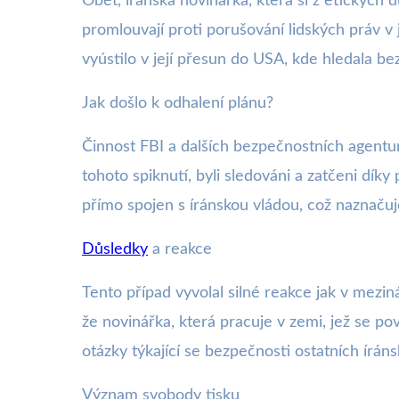
Oběť, íránská novinářka, která si z etických
promlouvají proti porušování lidských práv v 
vyústilo v její přesun do USA, kde hledala be
Jak došlo k odhalení plánu?
Činnost FBI a dalších bezpečnostních agentur
tohoto spiknutí, byli sledováni a zatčeni díky
přímo spojen s íránskou vládou, což naznaču
Důsledky
a reakce
Tento případ vyvolal silné reakce jak v meziná
že novinářka, která pracuje v zemi, jež se p
otázky týkající se bezpečnosti ostatních íránsk
Význam svobody tisku