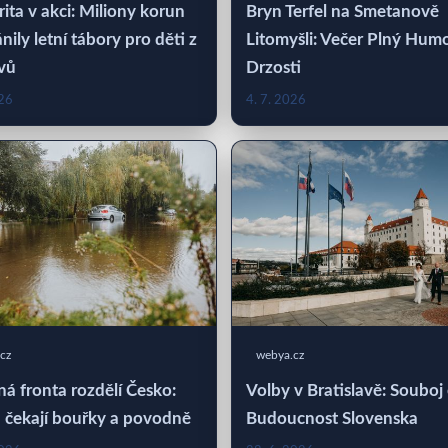
rita v akci: Miliony korun
Bryn Terfel na Smetanově
nily letní tábory pro děti z
Litomyšli: Večer Plný Hum
vů
Drzosti
026
4. 7. 2026
cz
webya.cz
á fronta rozdělí Česko:
Volby v Bratislavě: Souboj
 čekají bouřky a povodně
Budoucnost Slovenska