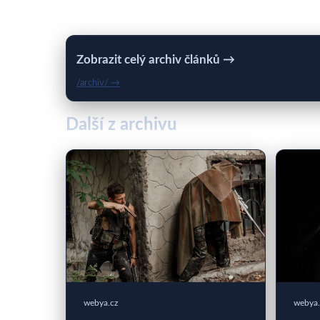
Zobrazit celý archiv článků →
/archiv/ →
Další z archivu
webya.cz
webya.