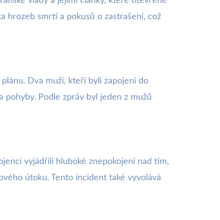
ánské vlády a jejími články, které otevřeně
ika hrozeb smrti a pokusů o zastrašení, což
lánu. Dva muži, kteří byli zapojeni do
i a pohyby. Podle zpráv byl jeden z mužů
pojenci vyjádřili hluboké znepokojení nad tím,
ového útoku. Tento incident také vyvolává