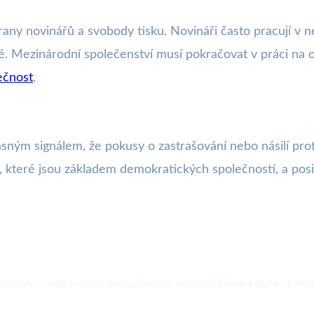
rany novinářů a svobody tisku. Novináři často pracují v
é. Mezinárodní společenství musí pokračovat v práci na o
ečnost
.
sným signálem, že pokusy o zastrašování nebo násilí pr
, které jsou základem demokratických společností, a posilu
ternetové trendy a sociální média. Zaměřuje se na virální obsah a digitální kultur