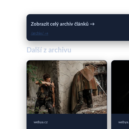
Zobrazit celý archiv článků →
/archiv/ →
Další z archivu
webya.cz
webya.