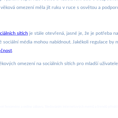
 věková omezení měla jít ruku v ruce s osvětou a podporo
ciálních sítích
je stále otevřená, jasné je, že je potřeba n
teré sociální média mohou nabídnout. Jakékoli regulace by
ečnost
.
kových omezení na sociálních sítích pro mladší uživatel
ebové fenomény a online zábavu. Sledováním internetových memů a trendů přináší