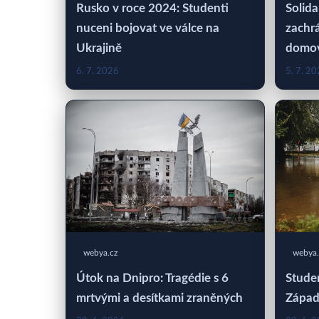
Rusko v roce 2024: Studenti
Solida
nuceni bojovat ve válce na
zachrá
Ukrajině
domo
6. 7. 2026
5. 7. 2
webya.cz
webya.
Útok na Dnipro: Tragédie s 6
Studen
mrtvými a desítkami zraněných
Západ