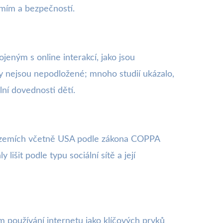
omím a bezpečností.
jeným s online interakcí, jako jsou
 nejsou nepodložené; mnoho studií ukázalo,
ní dovednosti dětí.
ha zemích včetně USA podle zákona COPPA
lišit podle typu sociální sítě a její
 používání internetu jako klíčových prvků