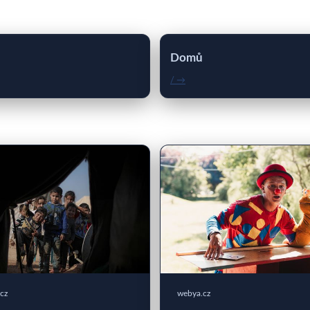
Domů
/ →
cz
webya.cz