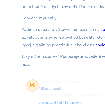
při ochraně mladých uživatelů. Podle nich by
Konečné myšlenky
Zatímco debata o věkových omezeních na
so
uživatele, aniž by je izoloval od benefitů, k
vývoj digitálního prostředí a jeho vliv na
spol
Jaký máte názor vy? Podporujete zavedení vě
níže.
webové fenomény, online zábava
469 článků
MJ
Milan Jiránek
Milan je zkušený redaktor specializující se na w
Všechny články od Milan Jiránek →