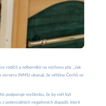
ní sítě
 více rodičů a odborníků na výchovu ptá: „Jak
o serveru (NMS) ukazují, že většina Čechů se
chů podporuje myšlenku, že by měl být
vy z potenciálních negativních dopadů, které