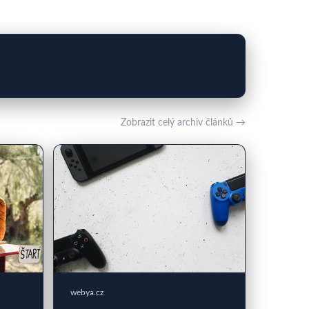
Zobrazit celý archiv článků →
webya.cz