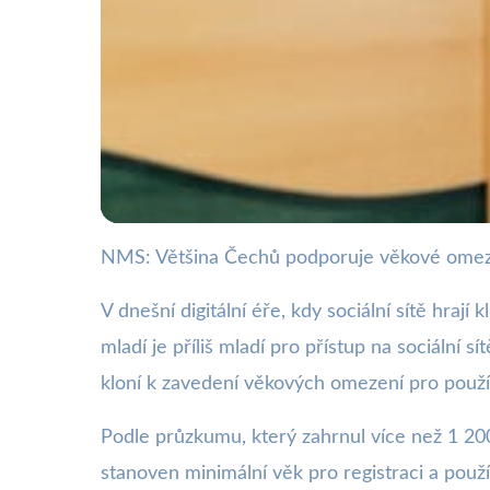
NMS: Většina Čechů podporuje věkové omezen
webya.cz
65% Čechů podporuje
V dnešní digitální éře, kdy sociální sítě hraj
mladí je příliš mladí pro přístup na sociáln
16. 2. 2026
· 3 min čtení · Autor: Milan Jiránek
kloní k zavedení věkových omezení pro používá
Podle průzkumu, který zahrnul více než 1 20
stanoven minimální věk pro registraci a použív