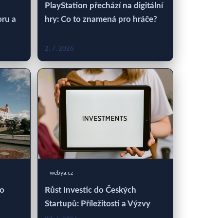
PlayStation přechází na digitální
oru a
hry: Co to znamená pro hráče?
2. 7. 2026
webya.cz
 o
Růst Investic do Českých
Startupů: Příležitosti a Výzvy