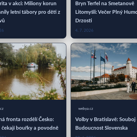
rita v akci: Miliony korun
Bryn Terfel na Smetanově
nily letní tábory pro děti z
Litomyšli: Večer Plný Hum
vů
Drzosti
026
4. 7. 2026
cz
webya.cz
á fronta rozdělí Česko:
Volby v Bratislavě: Souboj
 čekají bouřky a povodně
Budoucnost Slovenska