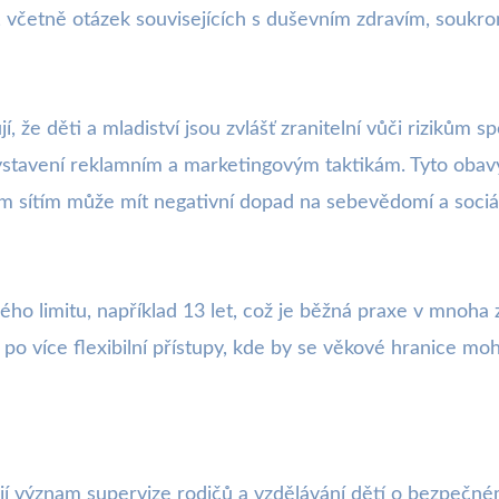
, včetně otázek souvisejících s duševním zdravím, soukr
e děti a mladiství jsou zvlášť zranitelní vůči rizikům spo
stavení reklamním a marketingovým taktikám. Tyto obavy
m sítím může mít negativní dopad na sebevědomí a sociál
ého limitu, například 13 let, což je běžná praxe v mno
po více flexibilní přístupy, kde by se věkové hranice mohly 
jí význam supervize rodičů a vzdělávání dětí o bezpečném