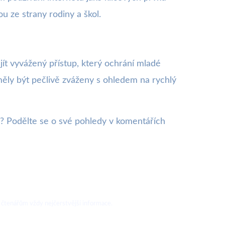
u ze strany rodiny a škol.
ajít vyvážený přístup, který ochrání mladé
 měly být pečlivě zváženy s ohledem na rychlý
e? Podělte se o své pohledy v komentářích
 čtenářům vždy nejčerstvější informace.