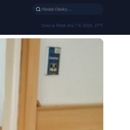
Dnes je Pátek dne 7 8. 2026
· 27°C