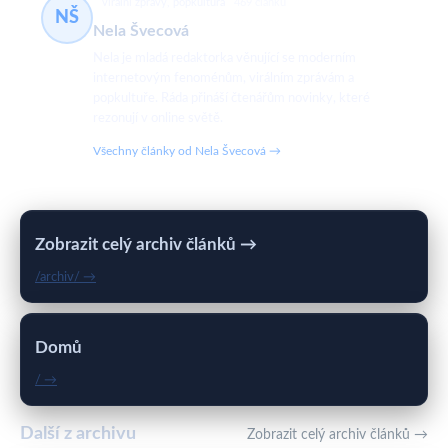
virální zprávy, popkultura
469 článků
NŠ
Nela Švecová
Nela je mladá redaktorka věnující se moderním
internetovým fenoménům, virálním zprávám a
popkultuře. Ráda přináší čtenářům novinky, které
rezonují v online světě.
Všechny články od Nela Švecová →
Zobrazit celý archiv článků →
/archiv/ →
Domů
/ →
Další z archivu
Zobrazit celý archiv článků →