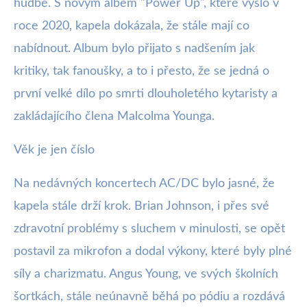
hudbě. S novým albem "Power Up", které vyšlo v
roce 2020, kapela dokázala, že stále mají co
nabídnout. Album bylo přijato s nadšením jak
kritiky, tak fanoušky, a to i přesto, že se jedná o
první velké dílo po smrti dlouholetého kytaristy a
zakládajícího člena Malcolma Younga.
Věk je jen číslo
Na nedávných koncertech AC/DC bylo jasné, že
kapela stále drží krok. Brian Johnson, i přes své
zdravotní problémy s sluchem v minulosti, se opět
postavil za mikrofon a dodal výkony, které byly plné
síly a charizmatu. Angus Young, ve svých školních
šortkách, stále neúnavně běhá po pódiu a rozdává