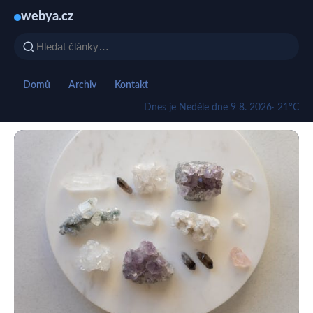
webya.cz
Domů
Archiv
Kontakt
Dnes je Neděle dne 9 8. 2026
· 21°C