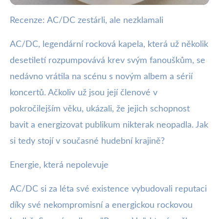
Recenze: AC/DC zestárli, ale nezklamali
webya.cz
AC/DC Stále Vrcholí: Energie
AC/DC, legendární rocková kapela, která už několik
Legendy Nezná Věk
desetiletí rozpumpovává krev svým fanouškům, se
nedávno vrátila na scénu s novým albem a sérií
27. 6. 2025
· 3 min čtení · Autor: Nela Švecová
koncertů. Ačkoliv už jsou její členové v
pokročilejším věku, ukázali, že jejich schopnost
bavit a energizovat publikum nikterak neopadla. Jak
si tedy stojí v současné hudební krajině?
Energie, která nepolevuje
AC/DC si za léta své existence vybudovali reputaci
díky své nekompromisní a energickou rockovou