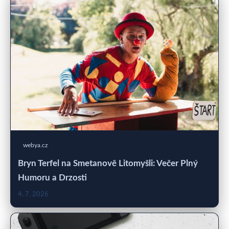
webya.cz
Bryn Terfel na Smetanově Litomyšli: Večer Plný
Humoru a Drzosti
4. 7. 2026