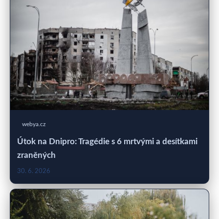
webya.cz
Útok na Dnipro: Tragédie s 6 mrtvými a desítkami
zraněných
30. 6. 2026