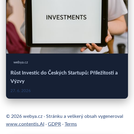
webya.cz
Růst Investic do Českých Startupů: Příležitosti a
Výzvy
27. 6. 2026
© 2026 webya.cz · Stránku a veškerý obsah vygeneroval
www.contentis.AI
·
GDPR
·
Terms