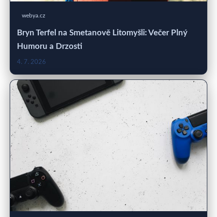
webya.cz
Bryn Terfel na Smetanově Litomyšli: Večer Plný
Humoru a Drzosti
4. 7. 2026