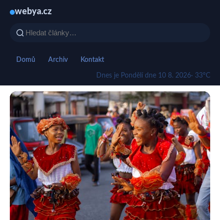
webya.cz
Domů
Archiv
Kontakt
Dnes je Pondělí dne 10 8. 2026
· 33°C