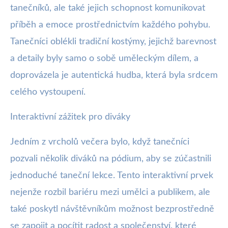
tanečníků, ale také jejich schopnost komunikovat
příběh a emoce prostřednictvím každého pohybu.
Tanečníci oblékli tradiční kostýmy, jejichž barevnost
a detaily byly samo o sobě uměleckým dílem, a
doprovázela je autentická hudba, která byla srdcem
celého vystoupení.
Interaktivní zážitek pro diváky
Jedním z vrcholů večera bylo, když tanečníci
pozvali několik diváků na pódium, aby se zúčastnili
jednoduché taneční lekce. Tento interaktivní prvek
nejenže rozbil bariéru mezi umělci a publikem, ale
také poskytl návštěvníkům možnost bezprostředně
se zapojit a pocítit radost a společenství, které