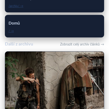
/archiv/ →
Domů
/ →
Další z archivu
Zobrazit celý archiv článků →