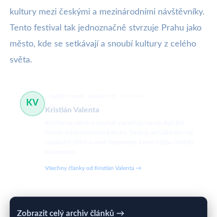
kultury mezi českými a mezinárodními návštěvníky.
Tento festival tak jednoznačně stvrzuje Prahu jako
město, kde se setkávají a snoubí kultury z celého
světa.
digitální trendy, sociální sítě
512 článků
KV
Kristián Valenta
Kristián je vášnivý novinář zaměřující se na digitální
trendy a internetovou kulturu. Sleduje aktuální dění na
sociálních sítích a nové fenomény, které hýbou českým
internetem.
Všechny články od Kristián Valenta →
Zobrazit celý archiv článků →