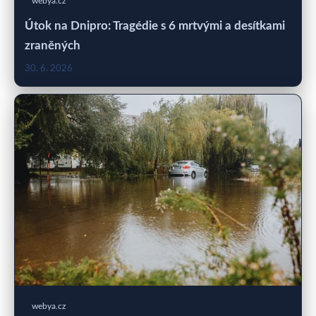
webya.cz
Útok na Dnipro: Tragédie s 6 mrtvými a desítkami
zraněných
30. 6. 2026
webya.cz