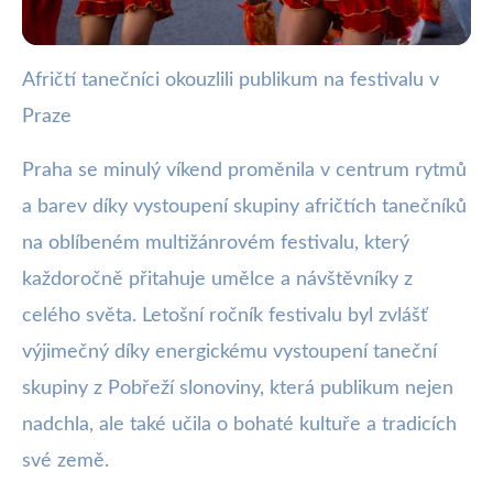
Afričtí tanečníci okouzlili publikum na festivalu v
webya.cz
Praze
Afričtí tanečníci oživili Prahu na
multikulturním festivalu
Praha se minulý víkend proměnila v centrum rytmů
a barev díky vystoupení skupiny afričtích tanečníků
4. 6. 2025
· 3 min čtení · Autor: Kristián Valenta
na oblíbeném multižánrovém festivalu, který
každoročně přitahuje umělce a návštěvníky z
celého světa. Letošní ročník festivalu byl zvlášť
výjimečný díky energickému vystoupení taneční
skupiny z Pobřeží slonoviny, která publikum nejen
nadchla, ale také učila o bohaté kultuře a tradicích
své země.