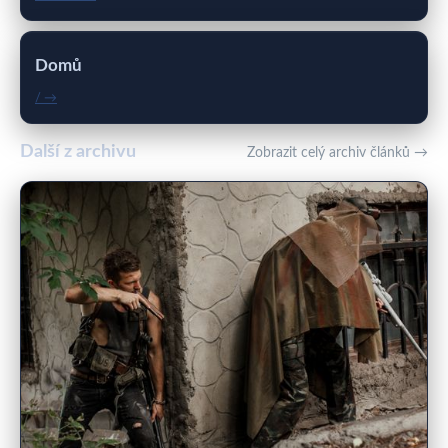
Domů
/ →
Další z archivu
Zobrazit celý archiv článků →