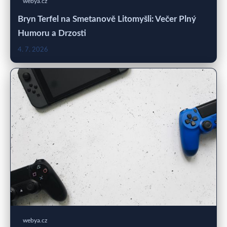
webya.cz
Bryn Terfel na Smetanově Litomyšli: Večer Plný
Humoru a Drzosti
4. 7. 2026
webya.cz