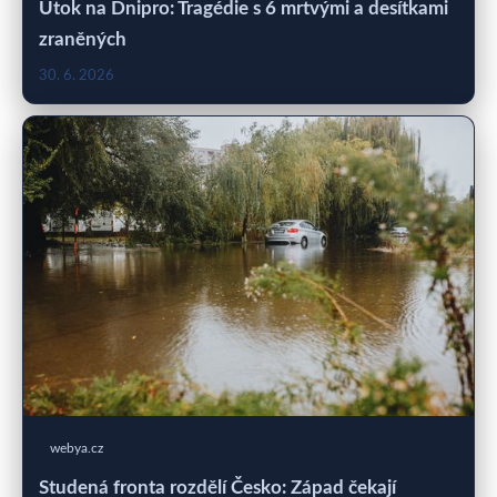
Útok na Dnipro: Tragédie s 6 mrtvými a desítkami
zraněných
30. 6. 2026
webya.cz
Studená fronta rozdělí Česko: Západ čekají