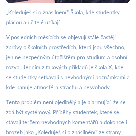
„Koleduješ si o znásilnění.“ Škola, kde studentky
webya.cz
pláčou a učitelé utíkají
Alarmující škola: Studentky v
slzách, učitelé rezignují
V posledních měsících se objevují stále častěji
zprávy o školních prostředích, která jsou všechno,
14. 2. 2026
· 3 min čtení · Autor: Milan Jiránek
jen ne bezpečným útočištěm pro studium a osobní
rozvoj. Jedním z takových příkladů je škola X, kde
se studentky setkávají s nevhodnými poznámkami a
kde panuje atmosféra strachu a nesvobody.
Tento problém není ojedinělý a je alarmující, že se
zdá být systémový. Příběhy studentek, které se
stávají terčem nevhodných komentářů a dokonce i
hrozeb jako „Koleduješ si o znásilnění“ ze strany