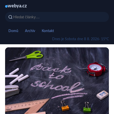
webya.cz
Domů
Archiv
Kontakt
Dnes je Sobota dne 8 8. 2026
· 15°C