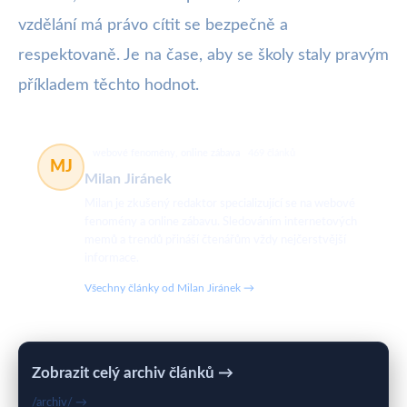
vzdělání má právo cítit se bezpečně a
respektovaně. Je na čase, aby se školy staly pravým
příkladem těchto hodnot.
webové fenomény, online zábava
469 článků
MJ
Milan Jiránek
Milan je zkušený redaktor specializující se na webové
fenomény a online zábavu. Sledováním internetových
memů a trendů přináší čtenářům vždy nejčerstvější
informace.
Všechny články od Milan Jiránek →
Zobrazit celý archiv článků →
/archiv/ →