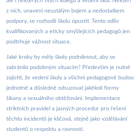
ale i některých svých kolegů a vedení škol. Někteří
z nich, unaveni neustálým bojem a nedostatkem
podpory, se rozhodli školu opustit. Tento odliv
kvalifikovaných a eticky smýšlejících pedagogů jen
podtrhuje vážnost situace.
Jaké kroky by měly školy podniknout, aby se
zabránilo podobným situacím? Především je nutné
zajistit, že vedení školy a všichni pedagogové budou
jednotně a důsledně odsuzovat jakékoli formy
šikany a sexuálního obtěžování. Implementace
striktních pravidel a jasných procedur pro řešení
těchto incidentů je klíčová, stejně jako vzdělávání
studentů o respektu a rovnosti.