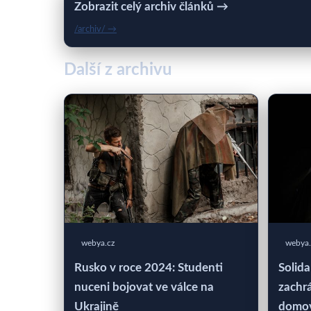
Zobrazit celý archiv článků →
/archiv/ →
Další z archivu
webya.cz
webya.
Rusko v roce 2024: Studenti
Solida
nuceni bojovat ve válce na
zachrá
Ukrajině
domo