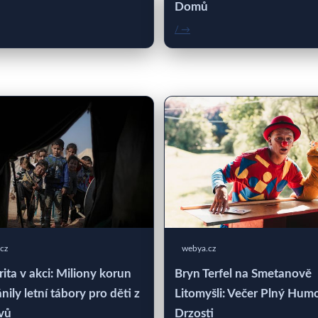
Domů
/ →
cz
webya.cz
rita v akci: Miliony korun
Bryn Terfel na Smetanově
nily letní tábory pro děti z
Litomyšli: Večer Plný Hum
vů
Drzosti