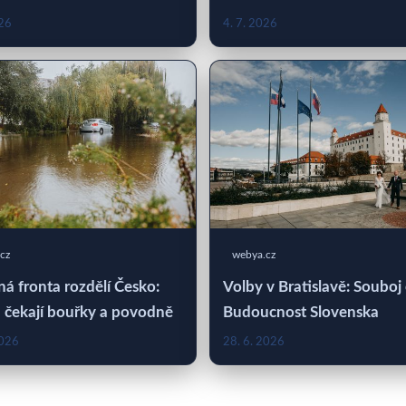
026
4. 7. 2026
cz
webya.cz
á fronta rozdělí Česko:
Volby v Bratislavě: Souboj
 čekají bouřky a povodně
Budoucnost Slovenska
2026
28. 6. 2026