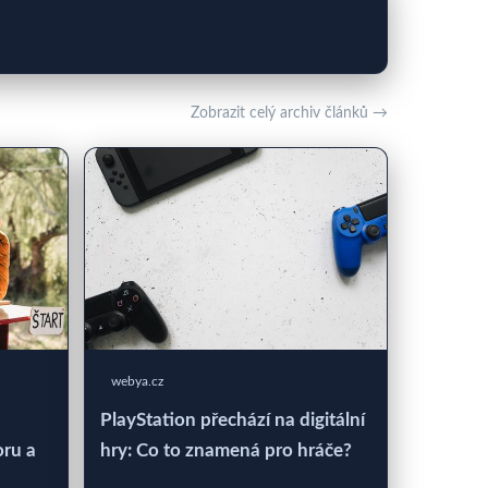
Zobrazit celý archiv článků →
webya.cz
PlayStation přechází na digitální
oru a
hry: Co to znamená pro hráče?