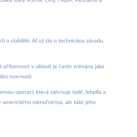
lika státy včetně Číny, Filipín, Vietnamu a
a stabilitě. Ať už šlo o technickou závadu,
á přítomnost v oblasti je často vnímána jako
ální mocnosti.
nou operaci, která zahrnuje lodě, letadla a
y amerického námořnictva, ale také jeho