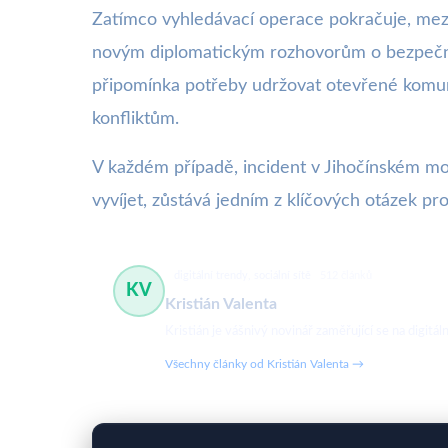
Zatímco vyhledávací operace pokračuje, mezin
novým diplomatickým rozhovorům o bezpečnos
připomínka potřeby udržovat otevřené komun
konfliktům.
V každém případě, incident v Jihočínském moř
vyvíjet, zůstává jedním z klíčových otázek pro
digitální trendy, sociální sítě
512 článků
KV
Kristián Valenta
Kristián je vášnivý novinář zaměřující se na digit
Všechny články od Kristián Valenta →