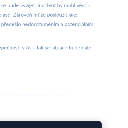
ce bude vyvíjet. Incident by mohl vést k
asti. Zároveň může posloužit jako
e předešlo nedorozuměním a potenciálním
pečnosti v Asii. Jak se situace bude dále
nové fenomény, které hýbou českým internetem.