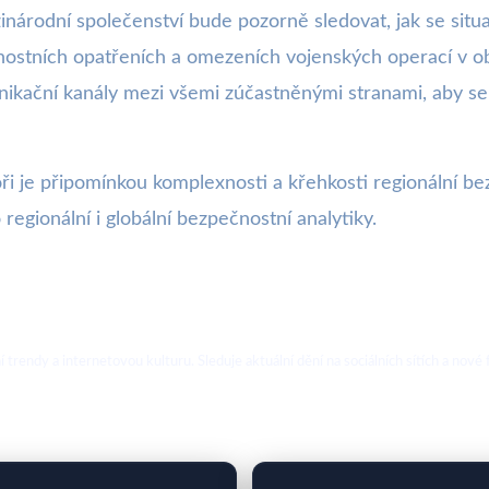
árodní společenství bude pozorně sledovat, jak se situa
tních opatřeních a omezeních vojenských operací v obl
ikační kanály mezi všemi zúčastněnými stranami, aby s
i je připomínkou komplexnosti a křehkosti regionální bez
 regionální i globální bezpečnostní analytiky.
ální trendy a internetovou kulturu. Sleduje aktuální dění na sociálních sítích a 