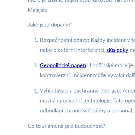
které je známé nejen svou klíčovou námořní tr
Malajsie.
Jaké jsou dopady?
Bezpečnostní obavy: Každý incident v té
nebo o externí interferenci,
důsledky
mo
Geopolitické napětí
: Jihočínské moře je
kontroverzní. Incident může vyvolat dal
Vyhledávací a záchranné operace: Americ
možná i podvodní technologie. Tato oper
odhodlání chránit své zájmy a personál.
Co to znamená pro budoucnost?