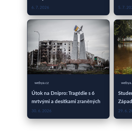
6. 7. 2026
5. 7. 2
webya.cz
webya.
Útok na Dnipro: Tragédie s 6
Studen
mrtvými a desítkami zraněných
Západ
30. 6. 2026
29. 6. 