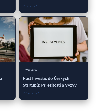
2. 7. 2026
webya.cz
 o
Růst Investic do Českých
Startupů: Příležitosti a Výzvy
27. 6. 2026