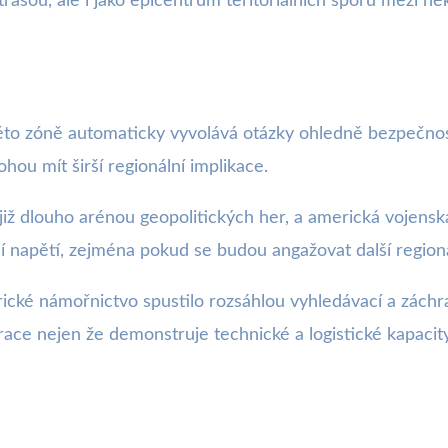
asou, ale i jako epicentrum teritoriálních sporů mezi něko
to zóně automaticky vyvolává otázky ohledně bezpečnosti 
hou mít širší regionální implikace.
 již dlouho arénou geopolitických her, a americká vojensk
ší napětí, zejména pokud se budou angažovat další region
ké námořnictvo spustilo rozsáhlou vyhledávací a záchran
ace nejen že demonstruje technické a logistické kapacit