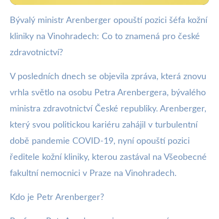
Bývalý ministr Arenberger opouští pozici šéfa kožní
webya.cz
kliniky na Vinohradech: Co to znamená pro české
Arenberger končí na Vinohradech:
zdravotnictví?
Jaký bude dopad na
V posledních dnech se objevila zpráva, která znovu
zdravotnictví?
vrhla světlo na osobu Petra Arenbergera, bývalého
13. 1. 2026
· 3 min čtení · Autor: Kristián Valenta
ministra zdravotnictví České republiky. Arenberger,
který svou politickou kariéru zahájil v turbulentní
době pandemie COVID-19, nyní opouští pozici
ředitele kožní kliniky, kterou zastával na Všeobecné
fakultní nemocnici v Praze na Vinohradech.
Kdo je Petr Arenberger?