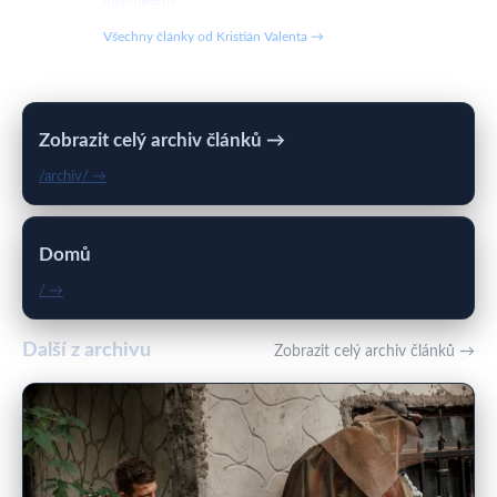
internetem.
Všechny články od Kristián Valenta →
Zobrazit celý archiv článků →
/archiv/ →
Domů
/ →
Další z archivu
Zobrazit celý archiv článků →