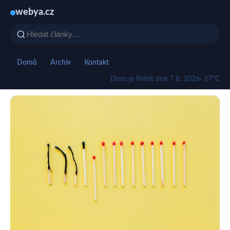
webya.cz
Domů
Archiv
Kontakt
Dnes je Pátek dne 7 8. 2026
· 27°C