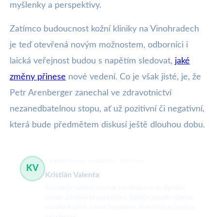
myšlenky a perspektivy.
Zatímco budoucnost kožní kliniky na Vinohradech
je teď otevřená novým možnostem, odborníci i
laická veřejnost budou s napětím sledovat,
jaké
změny přinese
nové vedení. Co je však jisté, je, že
Petr Arenberger zanechal ve zdravotnictví
nezanedbatelnou stopu, ať už pozitivní či negativní,
která bude předmětem diskusí ještě dlouhou dobu.
digitální trendy, sociální sítě
512 článků
KV
Kristián Valenta
Kristián je vášnivý novinář zaměřující se na digitální
trendy a internetovou kulturu. Sleduje aktuální dění na
sociálních sítích a nové fenomény, které hýbou českým