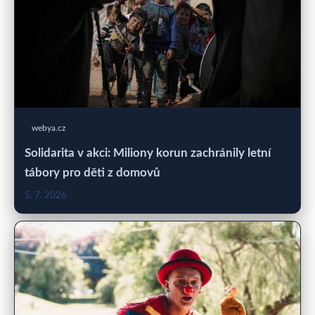
webya.cz
Solidarita v akci: Miliony korun zachránily letní
tábory pro děti z domovů
5. 7. 2026