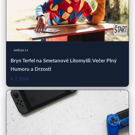
webya.cz
Bryn Terfel na Smetanově Litomyšli: Večer Plný
Humoru a Drzosti
4. 7. 2026