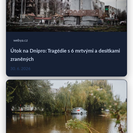
webya.cz
Útok na Dnipro: Tragédie s 6 mrtvými a desítkami
zraněných
30. 6. 2026