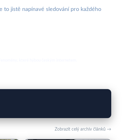
de to jistě napínavé sledování pro každého
nové fenomény, které hýbou českým internetem.
Zobrazit celý archiv článků →