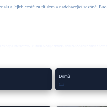
senalu a jejich cestě za titulem v nadcházející sezóně. Bu
ální trendy a internetovou kulturu. Sleduje aktuální dění na sociálních sítích a 
Domů
/ →