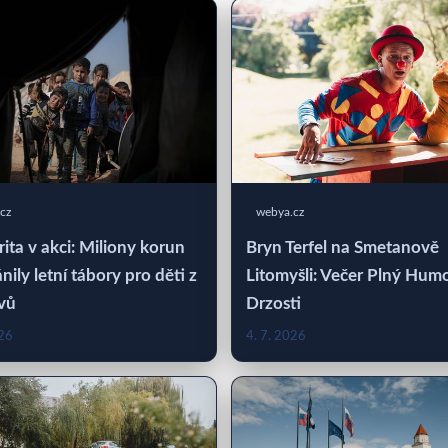
cz
webya.cz
rita v akci: Miliony korun
Bryn Terfel na Smetanově
nily letní tábory pro děti z
Litomyšli: Večer Plný Hum
vů
Drzosti
026
4. 7. 2026