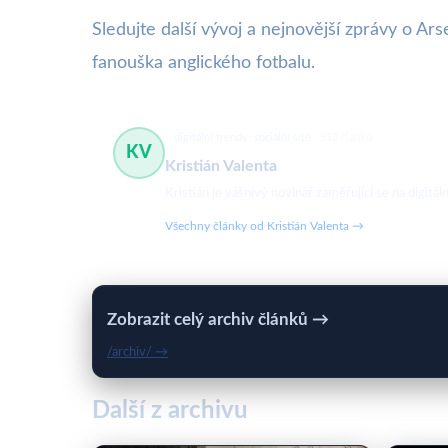
Sledujte další vývoj a nejnovější zprávy o Ar
fanouška anglického fotbalu.
digitální trendy, sociální sítě
512 článků
KV
Kristián Valenta
Kristián je vášnivý novinář zaměřující se na digit
Všechny články od Kristián Valenta →
Zobrazit celý archiv článků →
/archiv/ →
Další z archivu