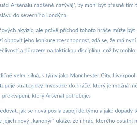
oušci Arsenalu nadšeně nazývají, by mohl být přesně tím 
slávu do severního Londýna.
íčových akvizic, ale právě příchod tohoto hráče může být 
izí obnovit jeho konkurenceschopnost, zdá se, že má nyní
ečlivostí a důrazem na taktickou disciplínu, což by mohlo
čně velmi silná, s týmy jako Manchester City, Liverpool a
stupuje strategicky. Investice do hráče, který je možná m
překvapení, který Arsenal potřebuje.
edovat, jak se nová posila zapojí do týmu a jaké dopady t
e jejich nový „kanonýr“ ukáže, že i hráč, kterého ostatní