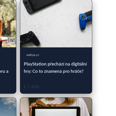
webya.cz
PlayStation přechází na digitální
oru a
hry: Co to znamená pro hráče?
2. 7. 2026