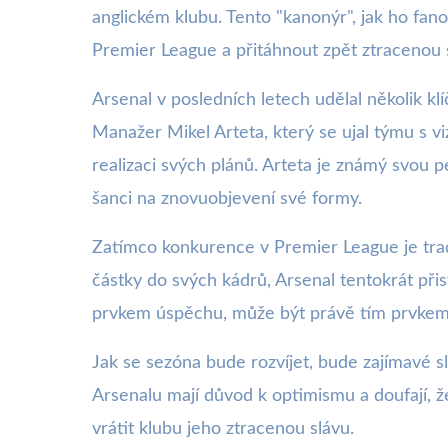
anglickém klubu. Tento "kanonýr", jak ho fan
Premier League a přitáhnout zpět ztracenou 
Arsenal v posledních letech udělal několik kl
Manažer Mikel Arteta, který se ujal týmu s v
realizaci svých plánů. Arteta je známý svou p
šanci na znovuobjevení své formy.
Zatímco konkurence v Premier League je tradi
částky do svých kádrů, Arsenal tentokrát při
prvkem úspěchu, může být právě tím prvkem 
Jak se sezóna bude rozvíjet, bude zajímavé sl
Arsenalu mají důvod k optimismu a doufají, ž
vrátit klubu jeho ztracenou slávu.