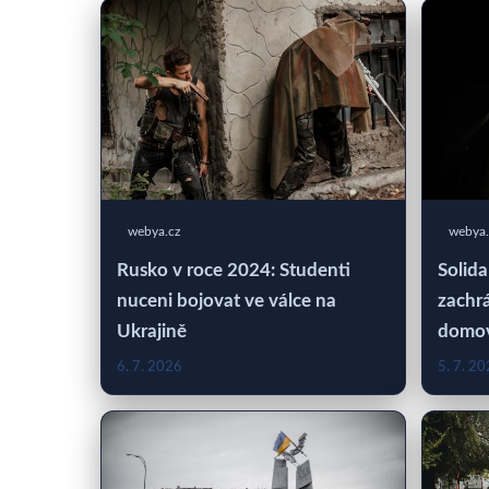
webya.cz
webya.
Rusko v roce 2024: Studenti
Solida
nuceni bojovat ve válce na
zachrá
Ukrajině
domo
6. 7. 2026
5. 7. 2