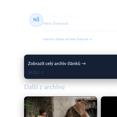
virální zprávy, popkultura
469 článků
NŠ
Nela Švecová
Nela je mladá redaktorka věnující se moderním in
Všechny články od Nela Švecová →
Zobrazit celý archiv článků →
/archiv/ →
Další z archivu