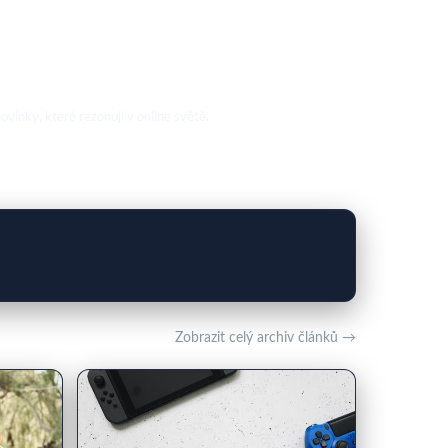
vinky, které rezonují v online světě.
Zobrazit celý archiv článků →