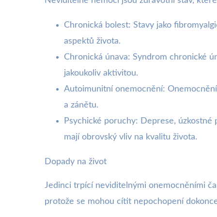
Neviditelné nemoci jsou zdravotní stav, kter
Chronická bolest: Stavy jako fibromyalg
aspektů života.
Chronická únava: Syndrom chronické ún
jakoukoliv aktivitou.
Autoimunitní onemocnění: Onemocnění 
a zánětu.
Psychické poruchy: Deprese, úzkostné p
mají obrovský vliv na kvalitu života.
Dopady na život
Jedinci trpící neviditelnými onemocněními čas
protože se mohou cítit nepochopení dokonce i