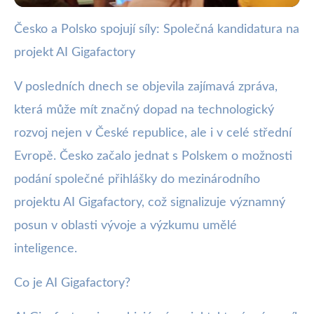
Česko a Polsko spojují síly: Společná kandidatura na
webya.cz
projekt AI Gigafactory
Česko a Polsko spolupracují na AI
Gigafactory kandidatuře
V posledních dnech se objevila zajímavá zpráva,
která může mít značný dopad na technologický
29. 11. 2025
· 3 min čtení · Autor: Barbora Černá
rozvoj nejen v České republice, ale i v celé střední
Evropě. Česko začalo jednat s Polskem o možnosti
podání společné přihlášky do mezinárodního
projektu AI Gigafactory, což signalizuje významný
posun v oblasti vývoje a výzkumu umělé
inteligence.
Co je AI Gigafactory?