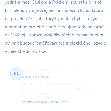
Jednání mezi Českem a Polskem jsou stále v rané
fázi, ale již nyní je zřejmé, že společná kandidatura
na projekt AI Gigafactory by mohla být klíčovým
momentem pro obě země. Sledujme tedy pozorně
další vývoj, protože výsledky těchto jednání mohou
ovlivnit budoucí směřování technologického rozvoje
v celé střední Evropě.
internetové trendy, sociální média
511 článků
BČ
Barbora Černá
Barbora je vášnivá novinářka sledující nejnovější
internetové trendy a sociální média. Zaměřuje se na
virální obsah a digitální kulturu.
Všechny články od Barbora Černá →