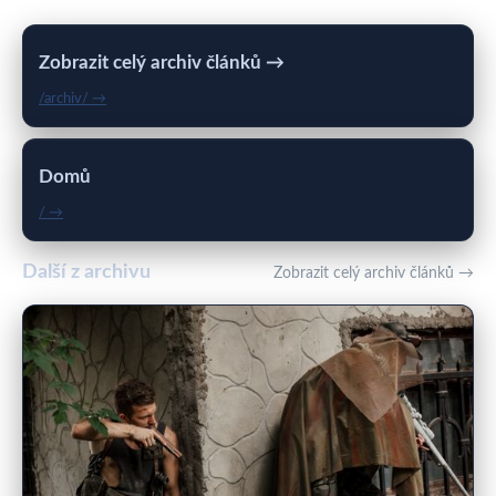
Zobrazit celý archiv článků →
/archiv/ →
Domů
/ →
Další z archivu
Zobrazit celý archiv článků →