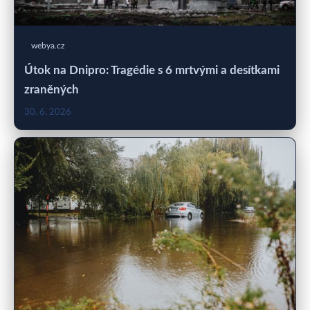
webya.cz
Útok na Dnipro: Tragédie s 6 mrtvými a desítkami
zraněných
30. 6. 2026