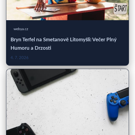
webya.cz
Bryn Terfel na Smetanově Litomyšli: Večer Plný
Humoru a Drzosti
4. 7. 2026