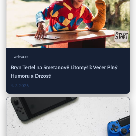
webya.cz
Bryn Terfel na Smetanově Litomyšli: Večer Plný
Humoru a Drzosti
4. 7. 2026