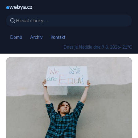
webya.cz
Domů
Archiv
Kontakt
Dnes je Neděle dne 9 8. 2026
· 21°C