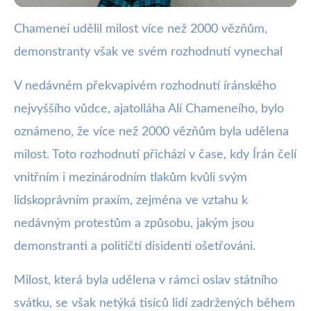
Chameneí udělil milost více než 2000 vězňům,
webya.cz
demonstranty však ve svém rozhodnutí vynechal
Chameneí udělil milost 2000
vězňům, demonstranty vynechal
V nedávném překvapivém rozhodnutí íránského
nejvyššího vůdce, ajatolláha Alí Chameneího, bylo
10. 2. 2026
· 3 min čtení · Autor: Nela Švecová
oznámeno, že více než 2000 vězňům byla udělena
milost. Toto rozhodnutí přichází v čase, kdy Írán čelí
vnitřním i mezinárodním tlakům kvůli svým
lidskoprávním praxím, zejména ve vztahu k
nedávným protestům a způsobu, jakým jsou
demonstranti a političtí disidenti ošetřováni.
Milost, která byla udělena v rámci oslav státního
svátku, se však netýká tisíců lidí zadržených během