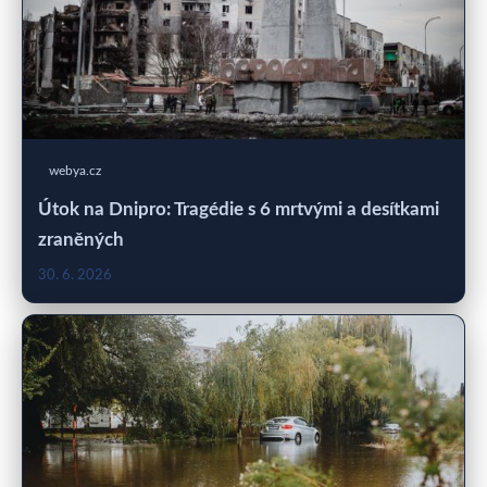
webya.cz
Útok na Dnipro: Tragédie s 6 mrtvými a desítkami
zraněných
30. 6. 2026