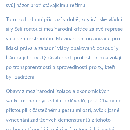
svůj názor proti stávajícímu režimu.
Toto rozhodnutí přichází v době, kdy íránské vládní
síly čelí rostoucí mezinárodní kritice za své represe
vůči demonstrantům. Mezinárodní organizace pro
lidská práva a západní vlády opakovaně odsoudily
Írán za jeho tvrdý zásah proti protestujícím a volají
po transparentnosti a spravedlnosti pro ty, kteří
byli zadrženi.
Obavy z mezinárodní izolace a ekonomických
sankcí mohou být jedním z důvodů, proč Chameneí
přistoupil k částečnému gestu milosti, avšak jasné
vynechání zadržených demonstrantů z tohoto
rozhodnutí posílá jasný signál o tom, jaký postoj