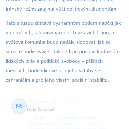
íránský režim zaujímá vůči politickým disidentům.
Tato situace zůstává významným bodem napětí jak
v domácích, tak mezinárodních vztazích Íránu, a
světová komunita bude nadále sledovat, jak se
situace bude vyvíjet. Jak se Írán postaví k otázkám
lidských práv a politické svobody v příštích
měsících, bude klíčové pro jeho vztahy se
zahraničím a pro jeho vlastní sociální stabilitu.
virální zprávy, popkultura
469 článků
NŠ
Nela Švecová
Nela je mladá redaktorka věnující se moderním
internetovým fenoménům, virálním zprávám a