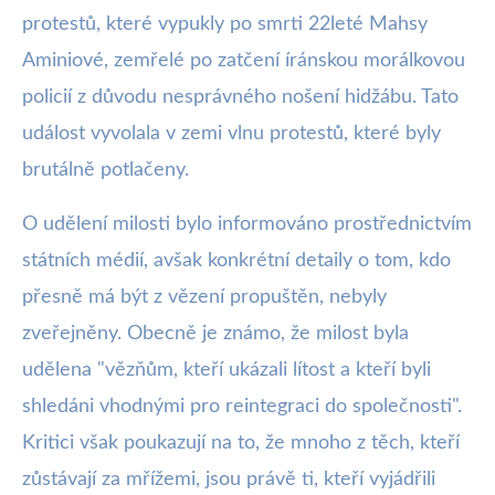
protestů, které vypukly po smrti 22leté Mahsy
Aminiové, zemřelé po zatčení íránskou morálkovou
policií z důvodu nesprávného nošení hidžábu. Tato
událost vyvolala v zemi vlnu protestů, které byly
brutálně potlačeny.
O udělení milosti bylo informováno prostřednictvím
státních médií, avšak konkrétní detaily o tom, kdo
přesně má být z vězení propuštěn, nebyly
zveřejněny. Obecně je známo, že milost byla
udělena "vězňům, kteří ukázali lítost a kteří byli
shledáni vhodnými pro reintegraci do společnosti".
Kritici však poukazují na to, že mnoho z těch, kteří
zůstávají za mřížemi, jsou právě ti, kteří vyjádřili