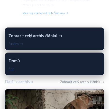
popkultuře. Ráda přináší čtenářům novinky, které
rezonují v online světě.
Všechny články od Nela Švecová →
Zobrazit celý archiv článků →
/archiv/ →
Domů
/ →
Další z archivu
Zobrazit celý archiv článků →