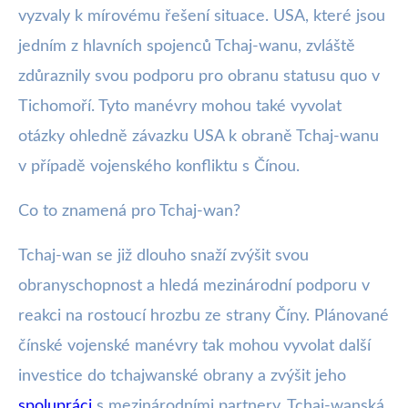
vyzvaly k mírovému řešení situace. USA, které jsou
jedním z hlavních spojenců Tchaj-wanu, zvláště
zdůraznily svou podporu pro obranu statusu quo v
Tichomoří. Tyto manévry mohou také vyvolat
otázky ohledně závazku USA k obraně Tchaj-wanu
v případě vojenského konfliktu s Čínou.
Co to znamená pro Tchaj-wan?
Tchaj-wan se již dlouho snaží zvýšit svou
obranyschopnost a hledá mezinárodní podporu v
reakci na rostoucí hrozbu ze strany Číny. Plánované
čínské vojenské manévry tak mohou vyvolat další
investice do tchajwanské obrany a zvýšit jeho
spolupráci
s mezinárodními partnery. Tchaj-wanská