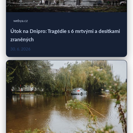
webya.cz
Útok na Dnipro: Tragédie s 6 mrtvými a desítkami
zraněných
30. 6. 2026