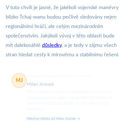
V tuto chvíli je jasné, že jakékoli vojenské manévry
blízko Tchaj-wanu budou pečlivě sledovány nejen
regionálními hráči, ale celým mezinárodním
společenstvím. Jakýkoli vývoj v této oblasti bude
mít dalekosáhlé
důsledky
, a je tedy v zájmu všech
stran hledat cesty k mírovému a stabilnímu řešení.
webové fenomény, online zábava
469 článků
MJ
Milan Jiránek
Milan je zkušený redaktor specializující se na webové
fenomény a online zábavu. Sledováním internetových
memů a trendů přináší čtenářům vždy nejčerstvější
informace.
Všechny články od Milan Jiránek →