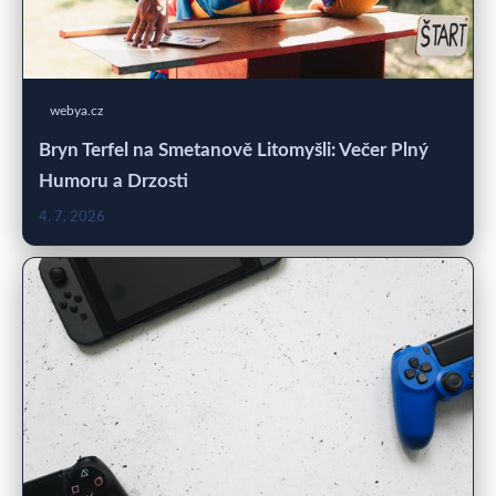
webya.cz
Bryn Terfel na Smetanově Litomyšli: Večer Plný
Humoru a Drzosti
4. 7. 2026