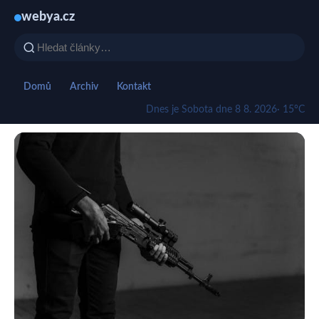
webya.cz
Domů
Archiv
Kontakt
Dnes je Sobota dne 8 8. 2026
· 15°C