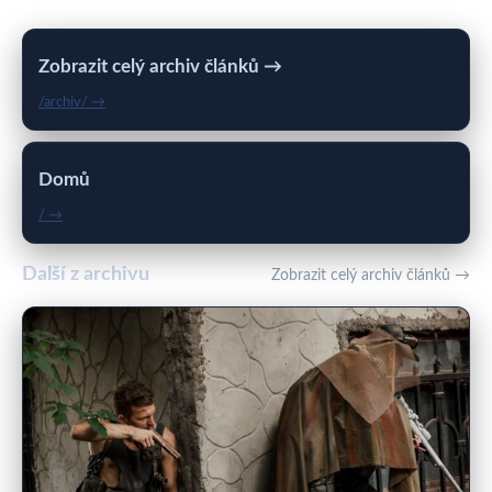
Zobrazit celý archiv článků →
/archiv/ →
Domů
/ →
Další z archivu
Zobrazit celý archiv článků →