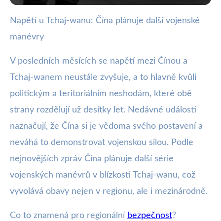
Napětí u Tchaj-wanu: Čína plánuje další vojenské
webya.cz
manévry
Čína Zvyšuje Vojenské Napětí u
Tchaj-wanu: Co to Znamená?
V posledních měsících se napětí mezi Čínou a
Tchaj-wanem neustále zvyšuje, a to hlavně kvůli
29. 12. 2025
· 3 min čtení · Autor: Milan Jiránek
politickým a teritoriálním neshodám, které obě
strany rozdělují už desítky let. Nedávné události
naznačují, že Čína si je vědoma svého postavení a
neváhá to demonstrovat vojenskou silou. Podle
nejnovějších zpráv Čína plánuje další série
vojenských manévrů v blízkosti Tchaj-wanu, což
vyvolává obavy nejen v regionu, ale i mezinárodně.
Co to znamená pro regionální
bezpečnost
?