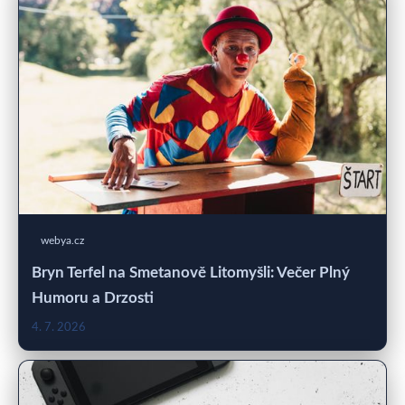
webya.cz
Bryn Terfel na Smetanově Litomyšli: Večer Plný
Humoru a Drzosti
4. 7. 2026