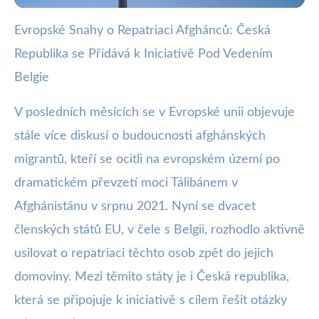
Evropské Snahy o Repatriaci Afghánců: Česká
webya.cz
Republika se Přidává k Iniciativě Pod Vedením
ČR a EU Iniciativa: Dobrovolná
Belgie
Repatriace Afghánců Vedená
V posledních měsících se v Evropské unii objevuje
Belgii
stále více diskusí o budoucnosti afghánských
18. 10. 2025
· 3 min čtení · Autor: Nela Švecová
migrantů, kteří se ocitli na evropském území po
dramatickém převzetí moci Tálibánem v
Afghánistánu v srpnu 2021. Nyní se dvacet
členských států EU, v čele s Belgii, rozhodlo aktivně
usilovat o repatriaci těchto osob zpět do jejich
domoviny. Mezi těmito státy je i Česká republika,
která se připojuje k iniciativě s cílem řešit otázky