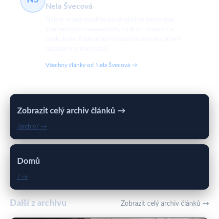
Nela Švecová
Nela je mladá redaktorka věnující se moderním
internetovým fenoménům, virálním zprávám a
popkultuře. Ráda přináší čtenářům novinky, které
rezonují v online světě.
Všechny články od Nela Švecová →
Zobrazit celý archiv článků →
/archiv/ →
Domů
/ →
Další z archivu
Zobrazit celý archiv článků →