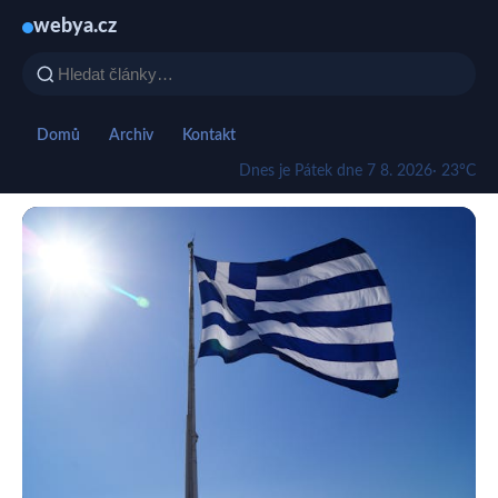
webya.cz
Domů
Archiv
Kontakt
Dnes je Pátek dne 7 8. 2026
· 23°C