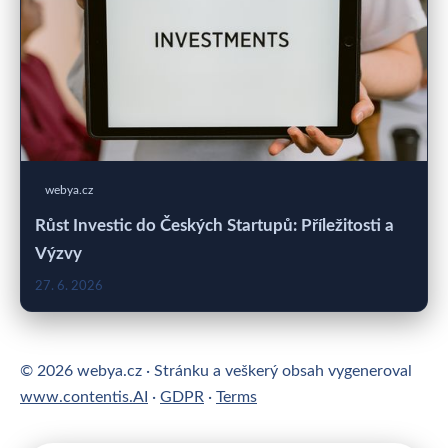
webya.cz
Růst Investic do Českých Startupů: Příležitosti a
Výzvy
27. 6. 2026
© 2026 webya.cz · Stránku a veškerý obsah vygeneroval
www.contentis.AI
·
GDPR
·
Terms