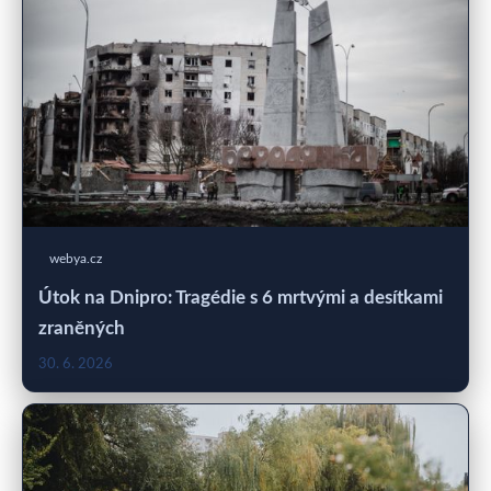
webya.cz
Útok na Dnipro: Tragédie s 6 mrtvými a desítkami
zraněných
30. 6. 2026