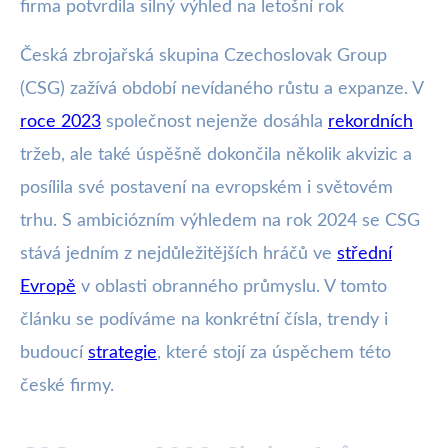
firma potvrdila silný výhled na letošní rok
Česká zbrojařská skupina Czechoslovak Group
(CSG) zažívá období nevídaného růstu a expanze. V
roce 2023
společnost nejenže dosáhla
rekordních
tržeb, ale také úspěšně dokončila několik akvizic a
posílila své postavení na evropském i světovém
trhu. S ambiciózním výhledem na rok 2024 se CSG
stává jedním z nejdůležitějších hráčů ve
střední
Evropě
v oblasti obranného průmyslu. V tomto
článku se podíváme na konkrétní čísla, trendy i
budoucí
strategie
, které stojí za úspěchem této
české firmy.