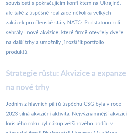
souvislosti s pokračujícím konfliktem na Ukrajině,
ale také z úspěšné realizace několika velkých
zakázek pro členské státy NATO. Podstatnou roli
sehrály i nové akvizice, které firmě otevřely dveře
na další trhy a umožnily jí rozšířit portfolio
produktů.
Strategie růstu: Akvizice a expanze
na nové trhy
Jedním z hlavních pilířů úspěchu CSG byla v roce
2023 silná akviziční aktivita. Nejvýznamnější akvizicí
loňského roku byl nákup většinového podílu v