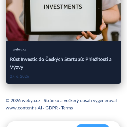
webya.cz
Růst Investic do Českých Startupů: Příležitosti a
Výzvy
27. 6. 2026
© 2026 webya.cz · Stránku a veškerý obsah vygeneroval
www.contentis.AI
·
GDPR
·
Terms