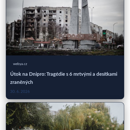
webya.cz
Útok na Dnipro: Tragédie s 6 mrtvými a desítkami
zraněných
30. 6. 2026