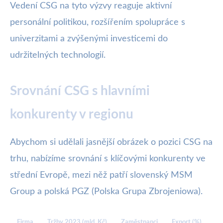
Vedení CSG na tyto výzvy reaguje aktivní
personální politikou, rozšířením spolupráce s
univerzitami a zvýšenými investicemi do
udržitelných technologií.
Srovnání CSG s hlavními
konkurenty v regionu
Abychom si udělali jasnější obrázek o pozici CSG na
trhu, nabízíme srovnání s klíčovými konkurenty ve
střední Evropě, mezi něž patří slovenský MSM
Group a polská PGZ (Polska Grupa Zbrojeniowa).
Firma
Tržby 2023 (mld. Kč)
Zaměstnanci
Export (%)
Hl