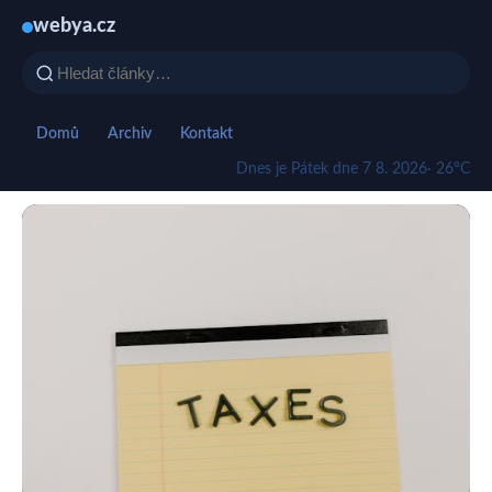
webya.cz
Domů
Archiv
Kontakt
Dnes je Pátek dne 7 8. 2026
· 26°C