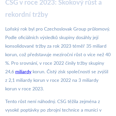
CSG v roce 2023: Skokový růst a
rekordní tržby
Loňský rok byl pro Czechoslovak Group průlomový.
Podle oficiálních výsledků skupiny dosáhly její
konsolidované tržby za rok 2023 téměř 35 miliard
korun, což představuje meziroční růst o více než 40
%. Pro srovnání, v roce 2022 činily tržby skupiny
24,6
miliardy
korun. Čistý zisk společnosti se zvýšil
z 2,1 miliardy korun v roce 2022 na 3 miliardy
korun v roce 2023.
Tento růst není náhodný. CSG těžila zejména z
vysoké poptávky po zbrojní technice a munici v