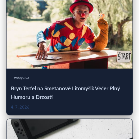
webya.cz
Bryn Terfel na Smetanově Litomyšli: Večer Plný
Humoru a Drzosti
4. 7. 2026