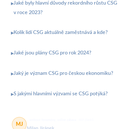
Jaké byly hlavní důvody rekordního růstu CSG
▸
v roce 2023?
Kolik lidí CSG aktuálně zaměstnává a kde?
▸
Jaké jsou plány CSG pro rok 2024?
▸
Jaký je význam CSG pro českou ekonomiku?
▸
S jakými hlavními výzvami se CSG potýká?
▸
webové fenomény, online zábava
469 článků
MJ
Milan Jiránek