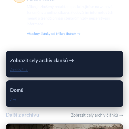
Milan je zkušený redaktor specializující se na webové
fenomény a online zábavu. Sledováním internetových
memů a trendů přináší čtenářům vždy nejčerstvější
informace.
Všechny články od Milan Jiránek →
Zobrazit celý archiv článků →
/archiv/ →
Domů
/ →
Další z archivu
Zobrazit celý archiv článků →