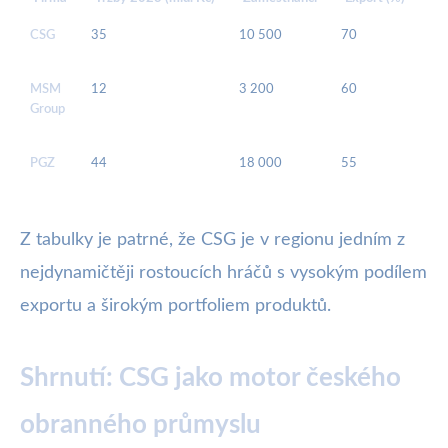
CSG
35
10 500
70
Mun
ele
MSM
12
3 200
60
Mu
Group
mo
tec
PGZ
44
18 000
55
Zbr
voz
Z tabulky je patrné, že CSG je v regionu jedním z
nejdynamičtěji rostoucích hráčů s vysokým podílem
exportu a širokým portfoliem produktů.
Shrnutí: CSG jako motor českého
obranného průmyslu