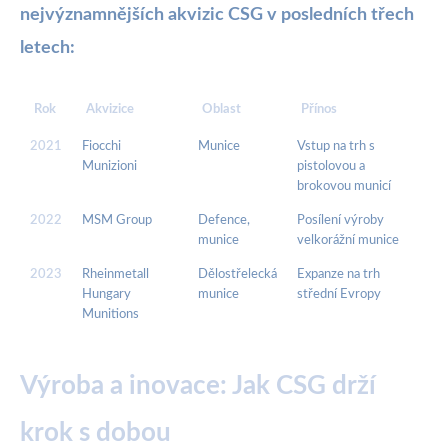
nejvýznamnějších akvizic CSG v posledních třech
letech:
Rok
Akvizice
Oblast
Přínos
2021
Fiocchi
Munice
Vstup na trh s
Munizioni
pistolovou a
brokovou municí
2022
MSM Group
Defence,
Posílení výroby
munice
velkorážní munice
2023
Rheinmetall
Dělostřelecká
Expanze na trh
Hungary
munice
střední Evropy
Munitions
Výroba a inovace: Jak CSG drží
krok s dobou