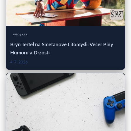
webya.cz
Bryn Terfel na Smetanově Litomyšli: Večer Plný
Humoru a Drzosti
4. 7. 2026