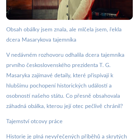
Obsah obálky jsem znala, ale mlčela jsem, řekla
webya.cz
dcera Masarykova tajemníka
Dcera Masarykova tajemníka
odkrývá historické tajemství
V nedávném rozhovoru odhalila dcera tajemníka
prvního československého prezidenta T. G.
19. 9. 2025
· 3 min čtení · Autor: Barbora Černá
Masaryka zajímavé detaily, které přispívají k
hlubšímu pochopení historických událostí a
osobností našeho státu. Co přesně obsahovala
záhadná obálka, kterou její otec pečlivě chránil?
Tajemství otcovy práce
Historie je plná nevyřečených příběhů a skrytých