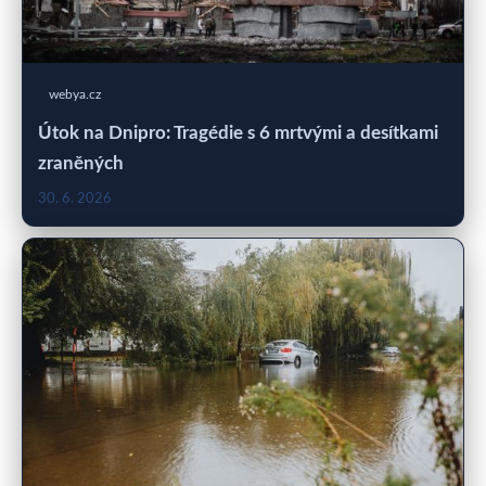
webya.cz
Útok na Dnipro: Tragédie s 6 mrtvými a desítkami
zraněných
30. 6. 2026