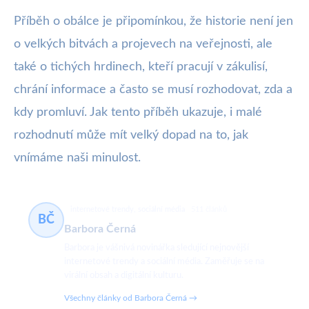
Příběh o obálce je připomínkou, že historie není jen
o velkých bitvách a projevech na veřejnosti, ale
také o tichých hrdinech, kteří pracují v zákulisí,
chrání informace a často se musí rozhodovat, zda a
kdy promluví. Jak tento příběh ukazuje, i malé
rozhodnutí může mít velký dopad na to, jak
vnímáme naši minulost.
internetové trendy, sociální média
511 článků
BČ
Barbora Černá
Barbora je vášnivá novinářka sledující nejnovější
internetové trendy a sociální média. Zaměřuje se na
virální obsah a digitální kulturu.
Všechny články od Barbora Černá →