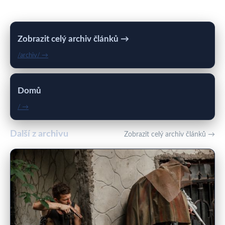
Zobrazit celý archiv článků →
/archiv/ →
Domů
/ →
Další z archivu
Zobrazit celý archiv článků →