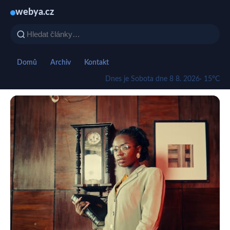
webya.cz
Domů
Archiv
Kontakt
Dnes je Sobota dne 8 8. 2026
· 15°C