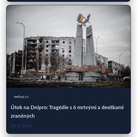
webya.cz
Útok na Dnipro: Tragédie s 6 mrtvými a desítkami
zraněných
30. 6. 2026