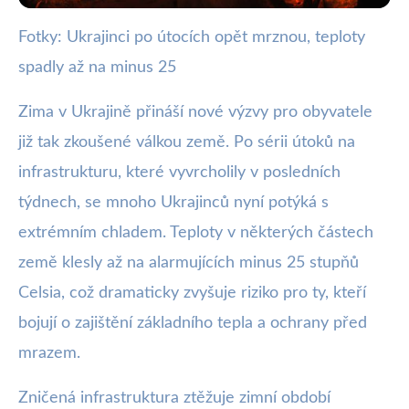
Fotky: Ukrajinci po útocích opět mrznou, teploty
webya.cz
spadly až na minus 25
Extrémní Mrazy na Ukrajině: Boj o
Teplé Útočiště Při -25°C
Zima v Ukrajině přináší nové výzvy pro obyvatele
již tak zkoušené válkou země. Po sérii útoků na
4. 2. 2026
· 3 min čtení · Autor: Barbora Černá
infrastrukturu, které vyvrcholily v posledních
týdnech, se mnoho Ukrajinců nyní potýká s
extrémním chladem. Teploty v některých částech
země klesly až na alarmujících minus 25 stupňů
Celsia, což dramaticky zvyšuje riziko pro ty, kteří
bojují o zajištění základního tepla a ochrany před
mrazem.
Zničená infrastruktura ztěžuje zimní období