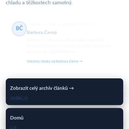
chladu a těžkostech samotný.
internetové trendy, sociální média
511 článků
BČ
Barbora Černá
Barbora je vášnivá novinářka sledující nejnovější
internetové trendy a sociální média. Zaměřuje se na
virální obsah a digitální kulturu.
Všechny články od Barbora Černá →
Zobrazit celý archiv článků →
/archiv/ →
Domů
/ →