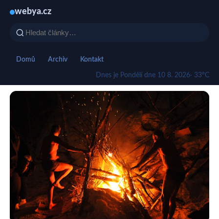
webya.cz
Domů
Archiv
Kontakt
Dnes je Pondělí dne 10 8. 2026
· 33°C