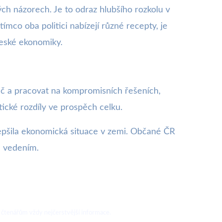
ých názorech. Je to odraz hlubšího rozkolu v
mco oba politici nabízejí různé recepty, je
 české ekonomiky.
 řeč a pracovat na kompromisních řešeních,
ické rozdíly ve prospěch celku.
e zlepšila ekonomická situace v zemi. Občané ČR
m vedením.
 čtenářům vždy nejčerstvější informace.