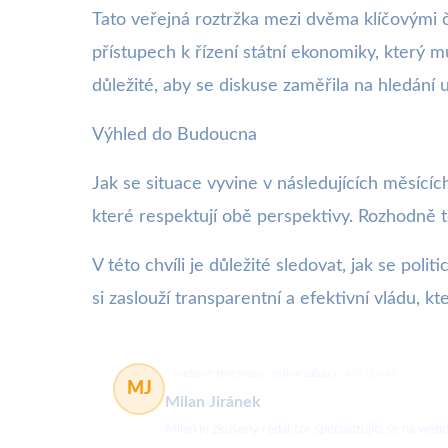
Tato veřejná roztržka mezi dvěma klíčovými čl
přístupech k řízení státní ekonomiky, který 
důležité, aby se diskuse zaměřila na hledání 
Výhled do Budoucna
Jak se situace vyvine v následujících měsícíc
které respektují obě perspektivy. Rozhodně t
V této chvíli je důležité sledovat, jak se pol
si zaslouží transparentní a efektivní vládu,
webové fenomény, online zábava
469 článků
MJ
Milan Jiránek
Milan je zkušený redaktor specializující se na w