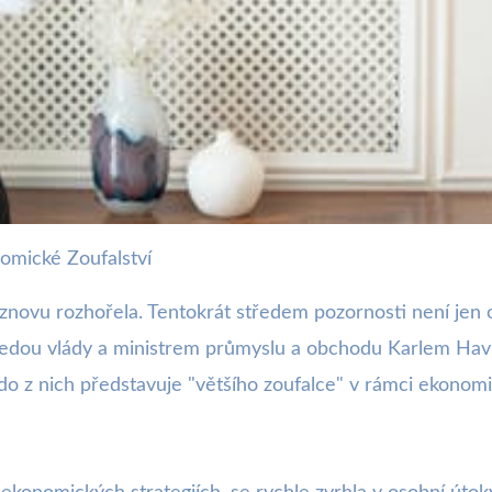
nomické Zoufalství
 Rozhořčená Debata o Budo
znovu rozhořela. Tentokrát středem pozornosti není jen o
sedou vlády a ministrem průmyslu a obchodu Karlem Hav
 kdo z nich představuje "většího zoufalce" v rámci ekonom