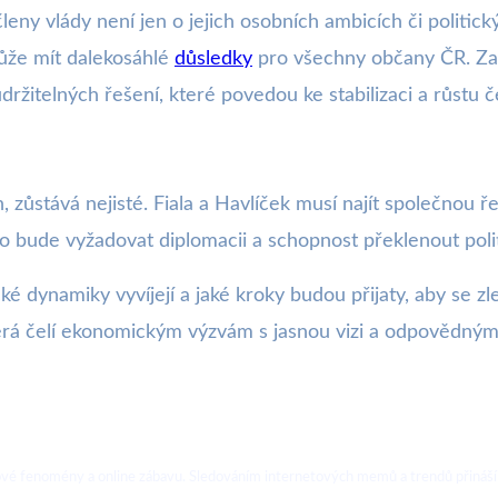
eny vlády není jen o jejich osobních ambicích či politick
může mít dalekosáhlé
důsledky
pro všechny občany ČR. Zatí
udržitelných řešení, které povedou ke stabilizaci a růstu
h, zůstává nejisté. Fiala a Havlíček musí najít společnou
o bude vyžadovat diplomacii a schopnost překlenout polit
itické dynamiky vyvíjejí a jaké kroky budou přijaty, aby s
 která čelí ekonomickým výzvám s jasnou vizi a odpovědný
ebové fenomény a online zábavu. Sledováním internetových memů a trendů přináší