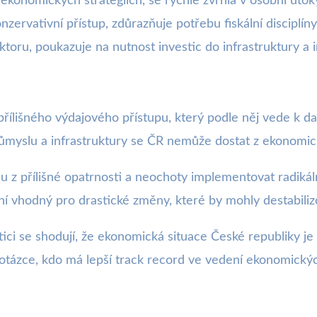
 ekonomických strategiích, se rychle zvrhla v osobní út
konzervativní přístup, zdůrazňuje potřebu fiskální disciplí
ktoru, poukazuje na nutnost investic do infrastruktury a i
a z přílišného výdajového přístupu, který podle něj vede k
růmyslu a infrastruktury se ČR nemůže dostat z ekonomi
u z přílišné opatrnosti a neochoty implementovat radiká
ení vhodný pro drastické změny, které by mohly destabili
ici se shodují, že ekonomická situace České republiky je 
k otázce, kdo má lepší track record ve vedení ekonomický