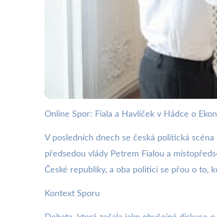
Online Spor: Fiala a Havlíček v Hádce o Eko
webya.cz
Fiala vs. Havlíček:
V posledních dnech se česká politická scéna 
předsedou vlády Petrem Fialou a místopřed
Ekonomiky
České republiky, a oba politici se přou o to,
Kontext Sporu
28. 9. 2025
· 3 min čtení · Autor: Milan Jiránek