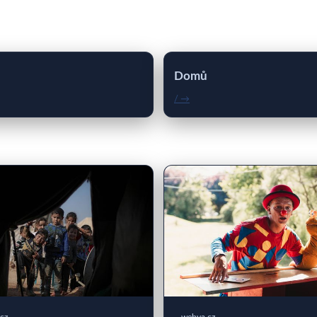
Domů
/ →