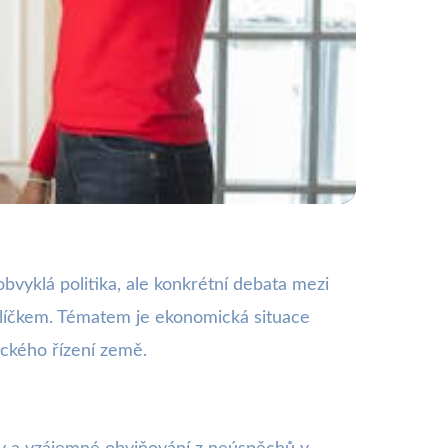
ucnosti České
bvyklá politika, ale konkrétní debata mezi
líčkem. Tématem je ekonomická situace
ického řízení země.