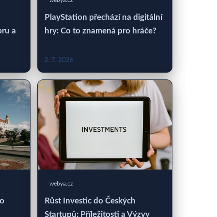
webya.cz
PlayStation přechází na digitální
oru a
hry: Co to znamená pro hráče?
2. 7. 2026
webya.cz
 o
Růst Investic do Českých
Startupů: Příležitosti a Výzvy