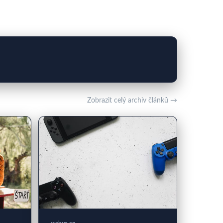
Zobrazit celý archiv článků →