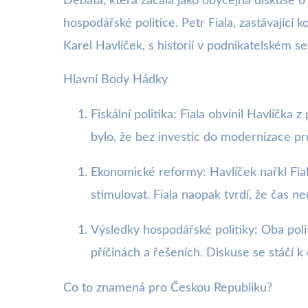
Debata, která začala jako obyčejná diskuse o
hospodářské politice. Petr Fiala, zastávající 
Karel Havlíček, s historií v podnikatelském se
Hlavní Body Hádky
Fiskální politika: Fiala obvinil Havlíčk
bylo, že bez investic do modernizace p
Ekonomické reformy: Havlíček nařkl Fial
stimulovat. Fiala naopak tvrdí, že čas n
Výsledky hospodářské politiky: Oba polit
příčinách a řešeních. Diskuse se stáčí 
Co to znamená pro Českou Republiku?