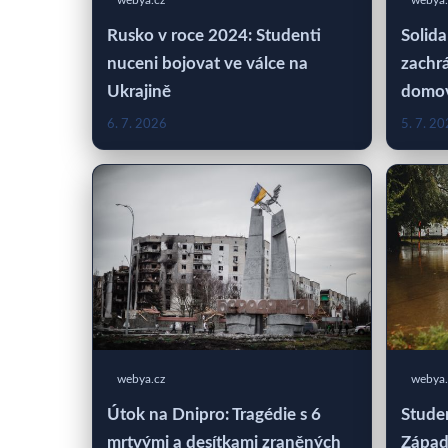
webya.
Rusko v roce 2024: Studenti
Solida
nuceni bojovat ve válce na
zachrá
Ukrajině
domo
6. 7. 2026
5. 7. 2
webya.cz
webya.
Útok na Dnipro: Tragédie s 6
Studen
mrtvými a desítkami zraněných
Západ