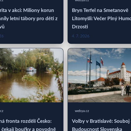
cz
webya.cz
rita v akci: Miliony korun
Bryn Terfel na Smetanově
nily letní tábory pro děti z
Litomyšli: Večer Plný Hum
vů
Drzosti
026
4. 7. 2026
cz
webya.cz
á fronta rozdělí Česko:
Volby v Bratislavě: Souboj
 čekají bouřky a povodně
Budoucnost Slovenska