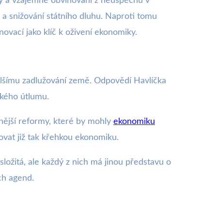
oky a vzájemné obviňování z neúspěchů v
ny a snižování státního dluhu. Naproti tomu
novací jako klíč k oživení ekonomiky.
 dalšímu zadlužování země. Odpovědí Havlíčka
ckého útlumu.
lnější reformy, které by mohly
ekonomiku
zovat již tak křehkou ekonomiku.
složitá, ale každý z nich má jinou představu o
ch agend.