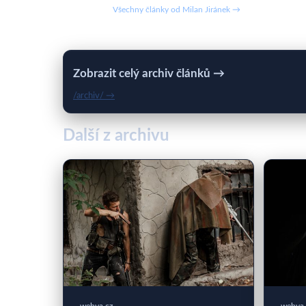
Všechny články od Milan Jiránek →
Zobrazit celý archiv článků →
/archiv/ →
Další z archivu
webya.cz