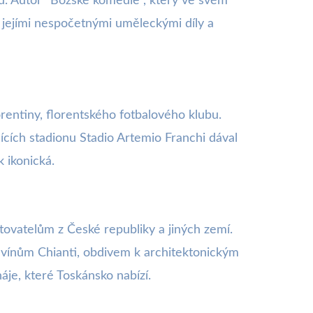
šů. Autor "Božské komedie", který ve svém
 s jejími nespočetnými uměleckými díly a
orentiny, florentského fotbalového klubu.
cích stadionu Stadio Artemio Franchi dával
k ikonická.
ovatelům z České republiky a jiných zemí.
 vínům Chianti, obdivem k architektonickým
je, které Toskánsko nabízí.