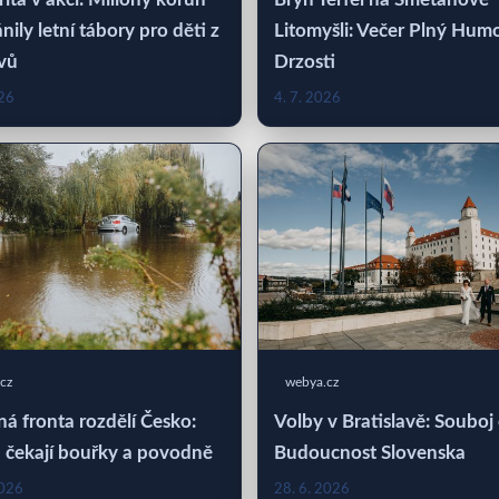
nily letní tábory pro děti z
Litomyšli: Večer Plný Hum
vů
Drzosti
026
4. 7. 2026
cz
webya.cz
á fronta rozdělí Česko:
Volby v Bratislavě: Souboj
 čekají bouřky a povodně
Budoucnost Slovenska
2026
28. 6. 2026