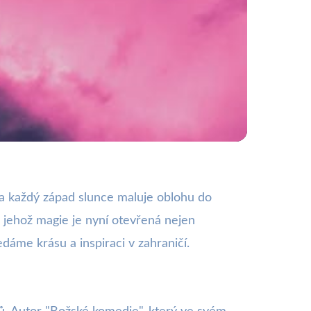
ii a Historii
h a každý západ slunce maluje oblohu do
 a jehož magie je nyní otevřená nejen
dáme krásu a inspiraci v zahraničí.