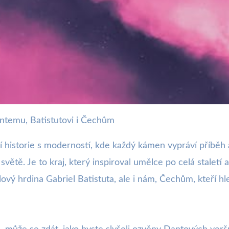
ntemu, Batistutovi i Čechům
skánskem: Objevte Jeho Mag
ubí historie s moderností, kde každý kámen vypráví příbě
světě. Je to kraj, který inspiroval umělce po celá staletí
ový hrdina Gabriel Batistuta, ale i nám, Čechům, kteří hle