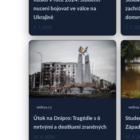
nuceni bojovat ve válce na
zachrá
Ukrajině
domo
6. 7. 2026
5. 7. 2
webya.cz
webya.
Útok na Dnipro: Tragédie s 6
Studen
mrtvými a desítkami zraněných
Západ
30. 6. 2026
29. 6. 