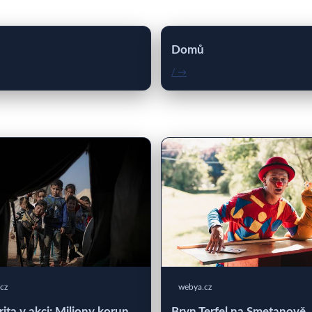
Domů
/ →
cz
webya.cz
rita v akci: Miliony korun
Bryn Terfel na Smetanově