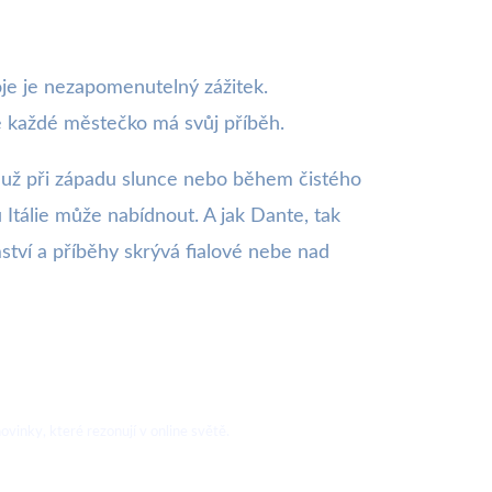
oje je nezapomenutelný zážitek.
e každé městečko má svůj příběh.
ť už při západu slunce nebo během čistého
 Itálie může nabídnout. A jak Dante, tak
mství a příběhy skrývá fialové nebe nad
vinky, které rezonují v online světě.