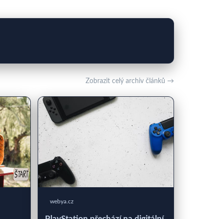
Zobrazit celý archiv článků →
webya.cz
PlayStation přechází na digitální