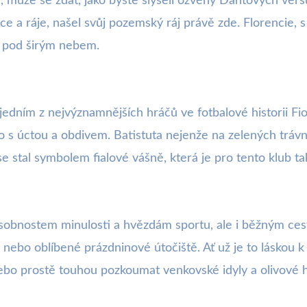
, může se zdát, jako byste slyšeli ozvěny Dantových ver
stce a ráje, našel svůj pozemský ráj právě zde. Florencie,
m pod širým nebem.
e jedním z nejvýznamnějších hráčů ve fotbalové historii Fi
s úctou a obdivem. Batistuta nejenže na zelených trávní
 se stal symbolem fialové vášně, která je pro tento klub ta
obnostem minulosti a hvězdám sportu, ale i běžným cest
bo oblíbené prázdninové útočiště. Ať už je to láskou k
ebo prostě touhou pozkoumat venkovské idyly a olivové há