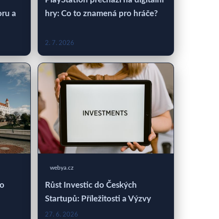
oru a
hry: Co to znamená pro hráče?
2. 7. 2026
webya.cz
 o
Růst Investic do Českých
Startupů: Příležitosti a Výzvy
27. 6. 2026