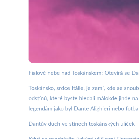
Fialové nebe nad Toskánskem: Otevírá se Da
webya.cz
Fialové Nebe nad To
Toskánsko, srdce Itálie, je zemí, kde se sno
odstínů, které byste hledali málokde jinde na 
3. 10. 2025
· 4 min čtení · Autor: Nela Švecová
legendám jako byl Dante Alighieri nebo fotbal
Dantův duch ve stínech toskánských uliček