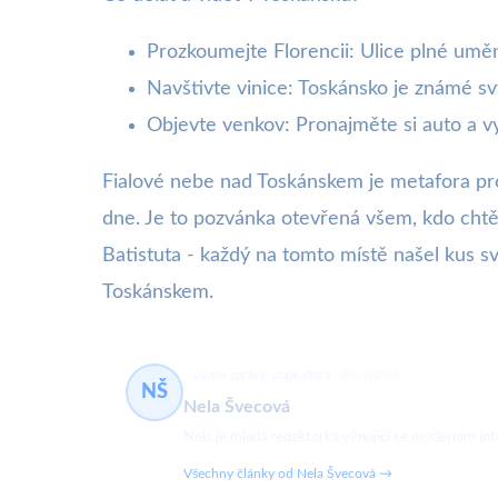
Prozkoumejte Florencii: Ulice plné uměn
Navštivte vinice: Toskánsko je známé s
Objevte venkov: Pronajměte si auto a 
Fialové nebe nad Toskánskem je metafora pro
dne. Je to pozvánka otevřená všem, kdo chtějí
Batistuta - každý na tomto místě našel kus sv
Toskánskem.
virální zprávy, popkultura
469 článků
NŠ
Nela Švecová
Nela je mladá redaktorka věnující se moderním in
Všechny články od Nela Švecová →