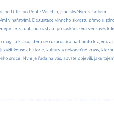
í, od Uffizi po Ponte Vecchio, jsou skvělým začátkem.
vými vinařstvími. Degustace vinného skvostu přímo u zdr
vydejte se za dobrodružstvím po toskánském venkově, kd
 magii a krásu, která se rozprostírá nad tímto krajem, a
 zažít kousek historie, kultury a nekonečné krásy, kterou
ého srdce. Nyní je řada na vás, abyste objevili, jaké taje
ternetovým fenoménům, virálním zprávám a popkultuře. Ráda přináší čtenářům no