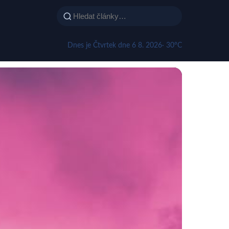
Dnes je Čtvrtek dne 6 8. 2026
· 30°C