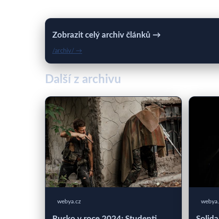
Zobrazit celý archiv článků →
/archiv/ →
Další z archivu
webya.cz
webya.
Rusko v roce 2024: Studenti
Solida