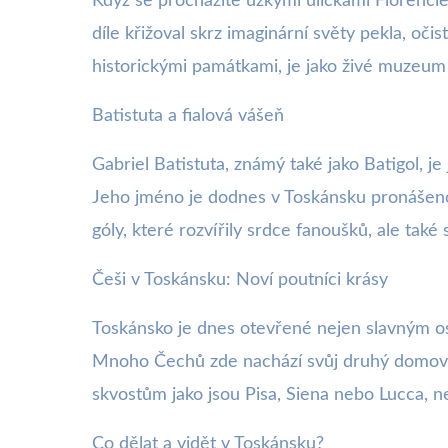
Když se procházíte úzkými uličkami Florencie
díle křižoval skrz imaginární světy pekla, oči
historickými památkami, je jako živé muzeu
Batistuta a fialová vášeň
Gabriel Batistuta, známý také jako Batigol, j
Jeho jméno je dodnes v Toskánsku pronášeno 
góly, které rozvířily srdce fanoušků, ale také
Češi v Toskánsku: Noví poutníci krásy
Toskánsko je dnes otevřené nejen slavným os
Mnoho Čechů zde nachází svůj druhý domov ne
skvostům jako jsou Pisa, Siena nebo Lucca, n
Co dělat a vidět v Toskánsku?