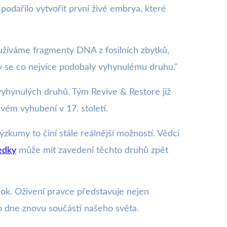
dařilo vytvořit první živé embrya, které
užíváme fragmenty DNA z fosilních zbytků,
 se co nejvíce podobaly vyhynulému druhu."
 vyhynulých druhů. Tým Revive & Restore již
vém vyhubení v 17. století.
zkumy to činí stále reálnější možností. Vědci
edky
může mít zavedení těchto druhů zpět
rok. Oživení pravce představuje nejen
ho dne znovu součástí našeho světa.