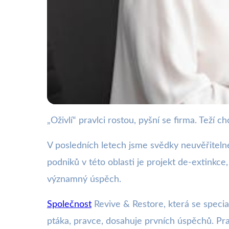
„Oživlí“ pravlci rostou, pyšní se firma. Teží 
webya.cz
Firma oživuje 600 l
V posledních letech jsme svědky neuvěřitelné
podniků v této oblasti je projekt de-extinkce,
10. 7. 2025
· 3 min čtení · Autor: Milan Jiránek
významný úspěch.
Společnost
Revive & Restore, která se special
ptáka, pravce, dosahuje prvních úspěchů. Pra