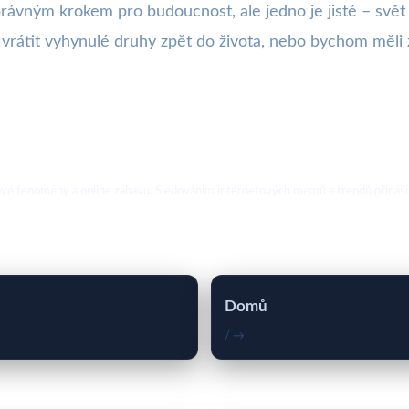
správným krokem pro budoucnost, ale jedno je jisté – svě
vrátit vyhynulé druhy zpět do života, nebo bychom měli 
ebové fenomény a online zábavu. Sledováním internetových memů a trendů přináší
Domů
/ →