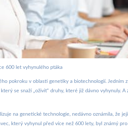
chce 600 let vyhynulého ptáka
et vyhynulého pravce pomo
ho pokroku v oblasti genetiky a biotechnologií. Jedním z
 který se snaží „oživit“ druhy, které již dávno vyhynuly. 
izuje na genetické technologie, nedávno oznámila, že jeji
vec, který vyhynul před více než 600 lety, byl známý pr