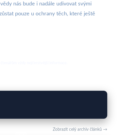
t vědy nás bude i nadále udivovat svými
zůstat pouze u ochrany těch, které ještě
 čtenářům vždy nejčerstvější informace.
Zobrazit celý archiv článků →