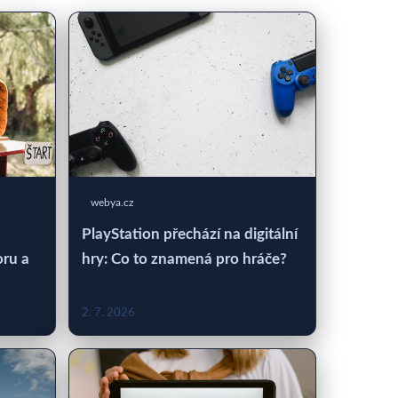
webya.cz
PlayStation přechází na digitální
oru a
hry: Co to znamená pro hráče?
2. 7. 2026