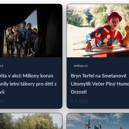
cz
webya.cz
rita v akci: Miliony korun
Bryn Terfel na Smetanově
nily letní tábory pro děti z
Litomyšli: Večer Plný Hum
vů
Drzosti
026
4. 7. 2026