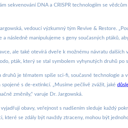
ám sekvenování DNA a CRISPR technologiím se vědcům po
a Jargowská, vedoucí výzkumný tým Revive & Restore. „Po
e a následně manipulujeme s geny současných ptáků, aby
pravce, ale také otevírá dveře k možnému návratu dalších
 Dodo, pták, který se stal symbolem vyhynutých druhů po s
 druhů je tématem spíše sci-fi, současné technologie a vý
 spojené s de-extinkcí. „Musíme pečlivě zvážit, jaké
důsl
načně změnily,“ varuje Dr. Jargowská.
 vyjadřují obavy, veřejnost s nadšením sleduje každý pok
ci, které se zdály být navždy ztraceny, mohou být jedno