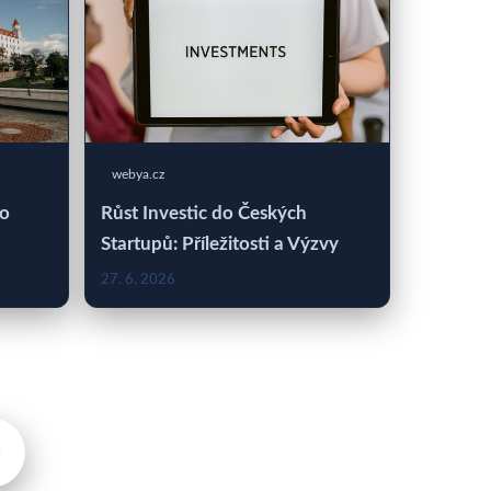
webya.cz
 o
Růst Investic do Českých
Startupů: Příležitosti a Výzvy
27. 6. 2026
×