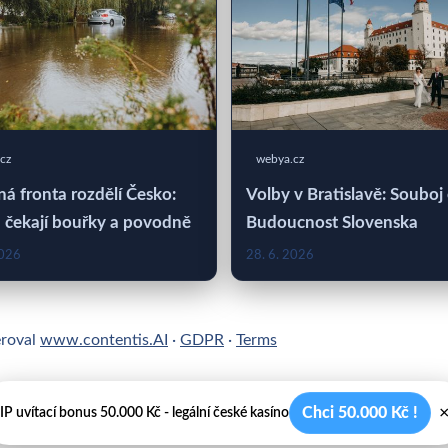
cz
webya.cz
á fronta rozdělí Česko:
Volby v Bratislavě: Souboj
 čekají bouřky a povodně
Budoucnost Slovenska
2026
28. 6. 2026
eroval
www.contentis.AI
·
GDPR
·
Terms
Chci 50.000 Kč !
IP uvítací bonus 50.000 Kč - legální české kasíno