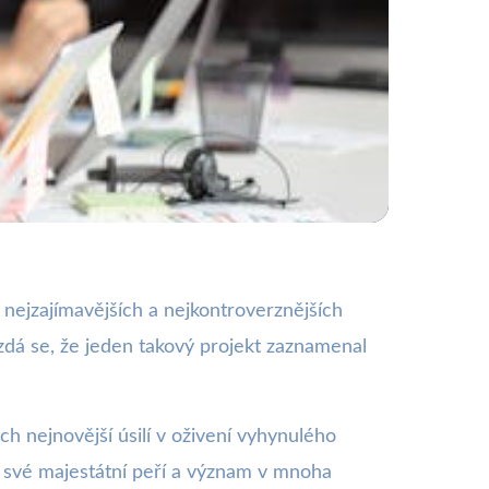
cí genetiky
 nejzajímavějších a nejkontroverznějších
A zdá se, že jeden takový projekt zaznamenal
ch nejnovější úsilí v oživení vyhynulého
o své majestátní peří a význam v mnoha