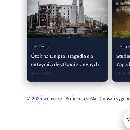
webya.cz
webya.
Útok na Dnipro: Tragédie s 6
Studen
mrtvými a desítkami zraněných
Západ
30. 6. 2026
29. 6. 
© 2026 webya.cz · Stránku a veškerý obsah vygen
V