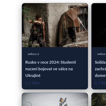
webya.cz
webya.
Rusko v roce 2024: Studenti
Solida
nuceni bojovat ve válce na
zachrá
Ukrajině
domo
6. 7. 2026
5. 7. 2