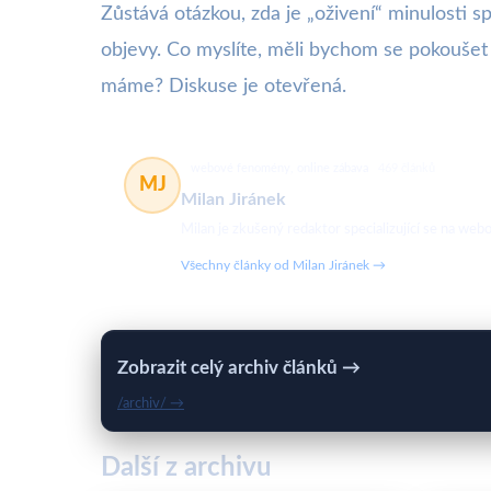
Zůstává otázkou, zda je „oživení“ minulosti 
objevy. Co myslíte, měli bychom se pokoušet 
máme? Diskuse je otevřená.
webové fenomény, online zábava
469 článků
MJ
Milan Jiránek
Milan je zkušený redaktor specializující se na w
Všechny články od Milan Jiránek →
Zobrazit celý archiv článků →
/archiv/ →
Další z archivu