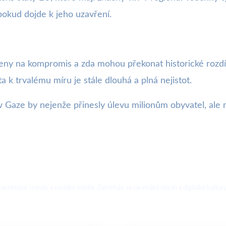
okud dojde k jeho uzavření.
raveny na kompromis a zda mohou překonat historické ro
 trvalému míru je stále dlouhá a plná nejistot.
a v Gaze by nejenže přinesly úlevu milionům obyvatel, ale
ternetové trendy a sociální média. Zaměřuje se na virální obsah a digitální kultur