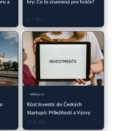
oru a
hry: Co to znamená pro hráče?
2. 7. 2026
webya.cz
 o
Růst Investic do Českých
Startupů: Příležitosti a Výzvy
27. 6. 2026