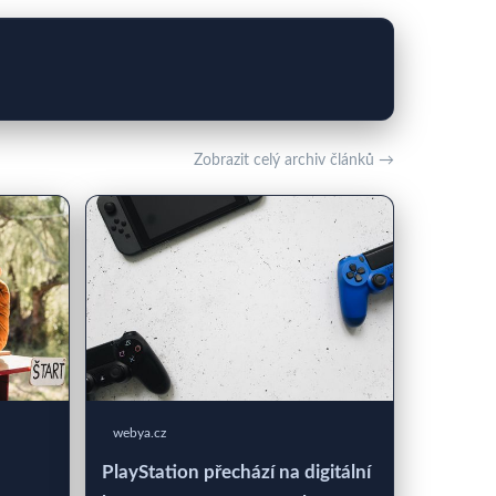
Zobrazit celý archiv článků →
webya.cz
PlayStation přechází na digitální