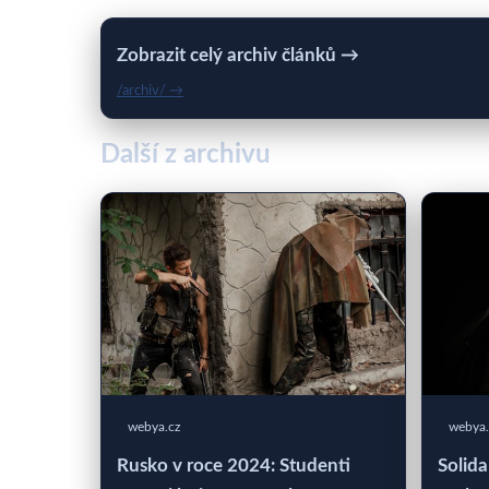
Zobrazit celý archiv článků →
/archiv/ →
Další z archivu
webya.cz
webya.
Rusko v roce 2024: Studenti
Solida