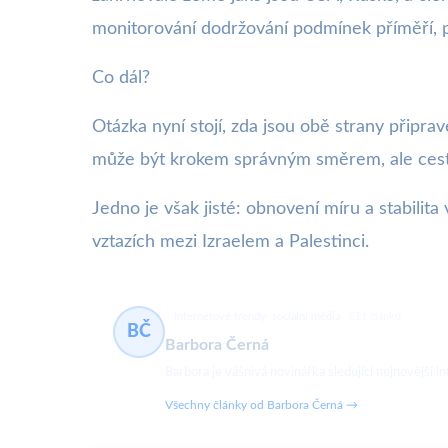
monitorování dodržování podmínek příměří, p
Co dál?
Otázka nyní stojí, zda jsou obě strany přip
může být krokem správným směrem, ale cesta k
Jedno je však jisté: obnovení míru a stabilit
vztazích mezi Izraelem a Palestinci.
internetové trendy, sociální média
511 článků
BČ
Barbora Černá
Barbora je vášnivá novinářka sledující nejnovější in
Všechny články od Barbora Černá →