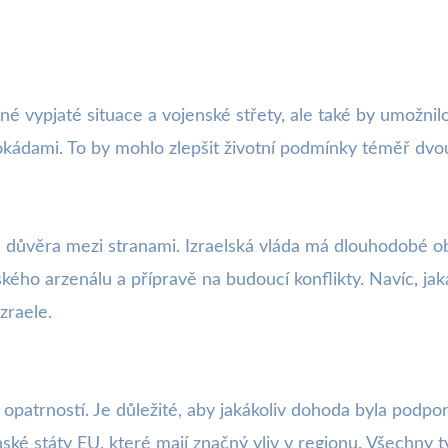
é vypjaté situace a vojenské střety, ale také by umožnil
kádami. To by mohlo zlepšit životní podmínky téměř dvou 
 důvěra mezi stranami. Izraelská vláda má dlouhodobé ob
kého arzenálu a přípravě na budoucí konflikty. Navíc, j
zraele.
 opatrností. Je důležité, aby jakákoliv dohoda byla podpo
ké státy EU, které mají značný vliv v regionu. Všechny ty