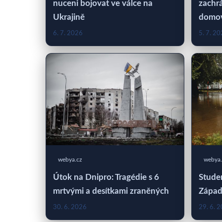
nuceni bojovat ve válce na
zachrá
Ukrajině
domo
6. 7. 2026
5. 7. 2
webya.cz
webya.
Útok na Dnipro: Tragédie s 6
Studen
mrtvými a desítkami zraněných
Západ
30. 6. 2026
29. 6. 