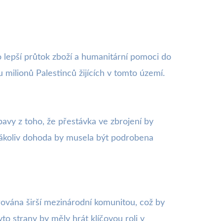
o lepší průtok zboží a humanitární pomoci do
milionů Palestinců žijících v tomto území.
avy z toho, že přestávka ve zbrojení by
akákoliv dohoda by musela být podrobena
rována širší mezinárodní komunitou, což by
to strany by měly hrát klíčovou roli v