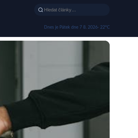
Dnes je Pátek dne 7 8. 2026
· 22°C