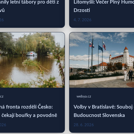
nily letní tábory pro děti z
Litomyšli: Večer Plný Hum
vů
Drzosti
026
4. 7. 2026
cz
webya.cz
á fronta rozdělí Česko:
Volby v Bratislavě: Souboj
 čekají bouřky a povodně
Budoucnost Slovenska
2026
28. 6. 2026