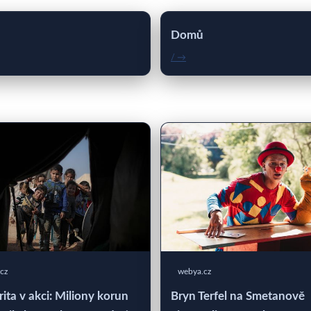
Domů
/ →
cz
webya.cz
rita v akci: Miliony korun
Bryn Terfel na Smetanově