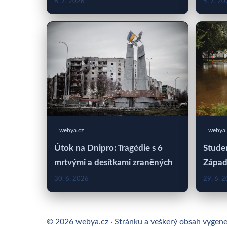
6. 7. 2026
5. 7. 2
webya.cz
webya.
Útok na Dnipro: Tragédie s 6
Studen
mrtvými a desítkami zraněných
Západ
30. 6. 2026
29. 6. 
© 2026 webya.cz · Stránku a veškerý obsah vygen