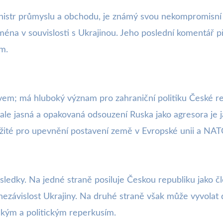
ministr průmyslu a obchodu, je známý svou nekompromisní
ména v souvislosti s Ukrajinou. Jeho poslední komentář př
m.
vem; má hluboký význam pro zahraniční politiku České rep
le jasná a opakovaná odsouzení Ruska jako agresora je j
ežité pro upevnění postavení země v Evropské unii a NATO
sledky. Na jedné straně posiluje Českou republiku jako čl
nezávislost Ukrajiny. Na druhé straně však může vyvolat
kým a politickým reperkusím.