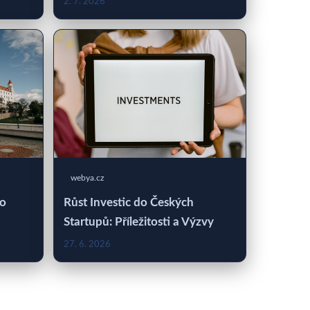
2. 7. 2026
webya.cz
 o
Růst Investic do Českých
Startupů: Příležitosti a Výzvy
27. 6. 2026