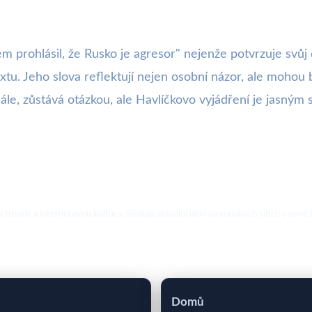
 prohlásil, že Rusko je agresor" nejenže potvrzuje svůj 
u. Jeho slova reflektují nejen osobní názor, ale mohou bý
ále, zůstává otázkou, ale Havlíčkovo vyjádření je jasným 
ální trendy a internetovou kulturu. Sleduje aktuální dění na sociálních sítích a 
Domů