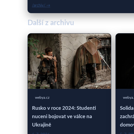
/archiv/ →
Další z archivu
webya.cz
webya.
Rusko v roce 2024: Studenti
Solida
nuceni bojovat ve válce na
zachrá
Ukrajině
domo