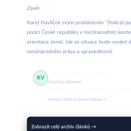
Závěr
Karel Havlíček svým prohlášením "Stokrát jsem
pozici České republiky v mezinárodním kontext
orientace země. Jak se situace bude vyvíjet d
mezinárodního práva a spravedlnosti.
digitální trendy, sociální sítě
512 článků
KV
Kristián Valenta
Kristián je vášnivý novinář zaměřující se na digit
Všechny články od Kristián Valenta →
Zobrazit celý archiv článků →