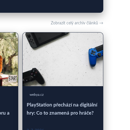
Zobrazit celý archiv článků →
webya.cz
PlayStation přechází na digitální
oru a
hry: Co to znamená pro hráče?