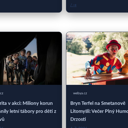
/ →
cz
webya.cz
rita v akci: Miliony korun
Bryn Terfel na Smetanově
nily letní tábory pro děti z
Litomyšli: Večer Plný Hum
vů
Drzosti