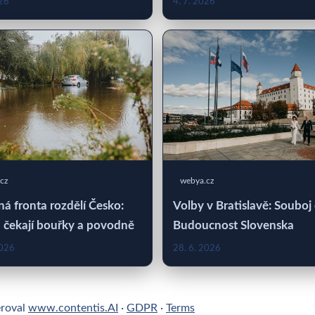
026
4. 7. 2026
cz
webya.cz
á fronta rozdělí Česko:
Volby v Bratislavě: Souboj
 čekají bouřky a povodně
Budoucnost Slovenska
2026
28. 6. 2026
eroval
www.contentis.AI
·
GDPR
·
Terms