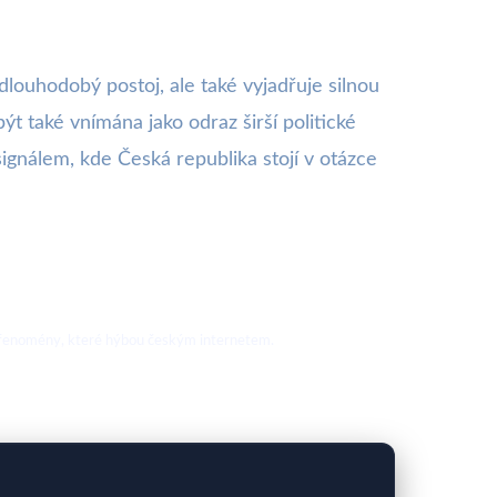
dlouhodobý postoj, ale také vyjadřuje silnou
t také vnímána jako odraz širší politické
signálem, kde Česká republika stojí v otázce
nové fenomény, které hýbou českým internetem.