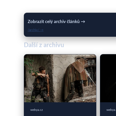
Zobrazit celý archiv článků →
/archiv/ →
Další z archivu
webya.cz
webya.