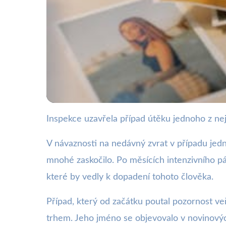
Inspekce uzavřela případ útěku jednoho z nej
webya.cz
Inspekce bez důkazů
V návaznosti na nedávný zvrat v případu jedn
mnohé zaskočilo. Po měsících intenzivního pá
7. 1. 2026
· 4 min čtení · Autor: Kristián Valenta
které by vedly k dopadení tohoto člověka.
Případ, který od začátku poutal pozornost ve
trhem. Jeho jméno se objevovalo v novinových 