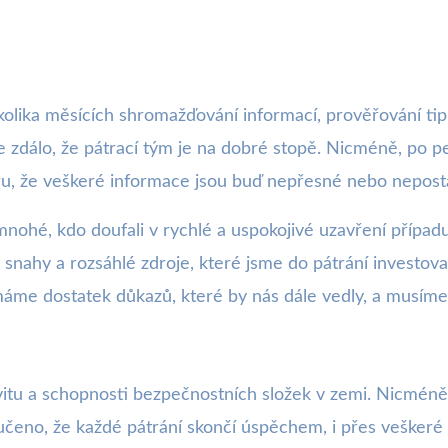
olika měsících shromažďování informací, prověřování tip
 zdálo, že pátrací tým je na dobré stopě. Nicméně, po
ru, že veškeré informace jsou buď nepřesné nebo neposta
 mnohé, kdo doufali v rychlé a uspokojivé uzavření případ
 snahy a rozsáhlé zdroje, které jsme do pátrání investov
e dostatek důkazů, které by nás dále vedly, a musíme se 
itu a schopnosti bezpečnostních složek v zemi. Nicméně 
učeno, že každé pátrání skončí úspěchem, i přes veškeré ú