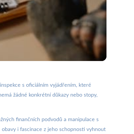
Čecha uzavřen
inspekce s oficiálním vyjádřením, které
e nemá žádné konkrétní důkazy nebo stopy,
 vážných finančních podvodů a manipulace s
u obavy i fascinace z jeho schopnosti vyhnout