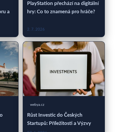
PlayStation přechází na digitální
oru a
hry: Co to znamená pro hráče?
2. 7. 2026
webya.cz
 o
Růst Investic do Českých
Startupů: Příležitosti a Výzvy