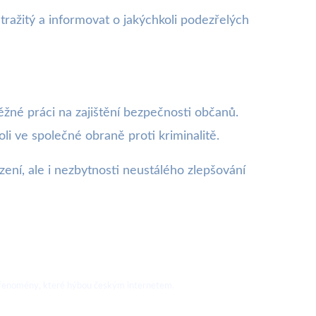
tražitý a informovat o jakýchkoli podezřelých
běžné práci na zajištění bezpečnosti občanů.
i ve společné obraně proti kriminalitě.
ní, ale i nezbytnosti neustálého zlepšování
nové fenomény, které hýbou českým internetem.