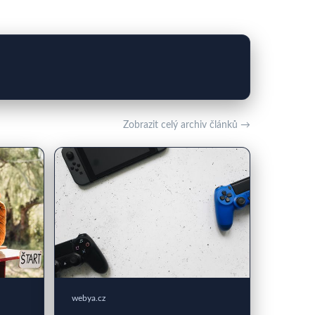
Zobrazit celý archiv článků →
webya.cz