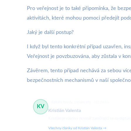
Pro veřejnost je to také připomínka, že bezpe
aktivitách, které mohou pomoci předejít po
Jaký je další postup?
I když byl tento konkrétní případ uzavřen, in
Veřejnost je povzbuzována, aby zůstala v kon
Závěrem, tento případ nechává za sebou více
bezpečnostních mechanismů v naší společnos
digitální trendy, sociální sítě
512 článků
KV
Kristián Valenta
Kristián je vášnivý novinář zaměřující se na digit
Všechny články od Kristián Valenta →