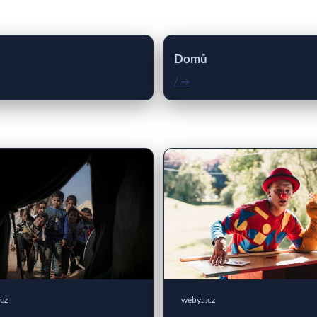
Domů
/ →
cz
webya.cz