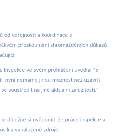
ů od veřejnosti a koordinace s
 pečlivém přezkoumání shromážděných důkazů
čující.
u. Inspekce ve svém prohlášení uvedla: "S
ali, nyní nemáme jinou možnost než uzavřít
soustředit na jiné aktuální záležitosti."
je důležité si uvědomit, že práce inspekce a
silí a vynaložené zdroje.