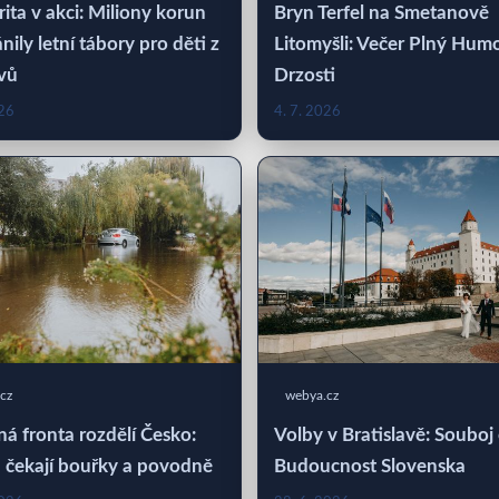
rita v akci: Miliony korun
Bryn Terfel na Smetanově
nily letní tábory pro děti z
Litomyšli: Večer Plný Hum
vů
Drzosti
026
4. 7. 2026
cz
webya.cz
á fronta rozdělí Česko:
Volby v Bratislavě: Souboj
 čekají bouřky a povodně
Budoucnost Slovenska