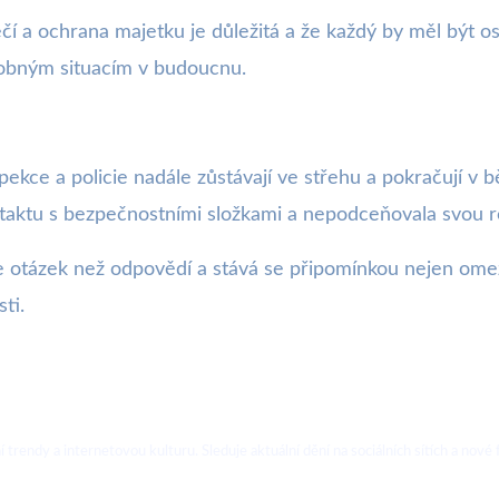
čí a ochrana majetku je důležitá a že každý by měl být os
dobným situacím v budoucnu.
spekce a policie nadále zůstávají ve střehu a pokračují v 
taktu s bezpečnostními složkami a nepodceňovala svou rol
 otázek než odpovědí a stává se připomínkou nejen omeze
ti.
ální trendy a internetovou kulturu. Sleduje aktuální dění na sociálních sítích a 