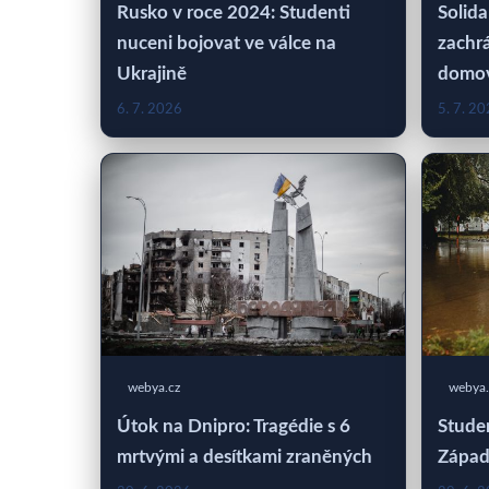
Rusko v roce 2024: Studenti
Solida
nuceni bojovat ve válce na
zachrá
Ukrajině
domo
6. 7. 2026
5. 7. 2
webya.cz
webya.
Útok na Dnipro: Tragédie s 6
Studen
mrtvými a desítkami zraněných
Západ