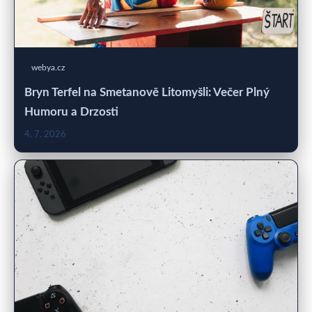
webya.cz
Bryn Terfel na Smetanově Litomyšli: Večer Plný
Humoru a Drzosti
4. 7. 2026