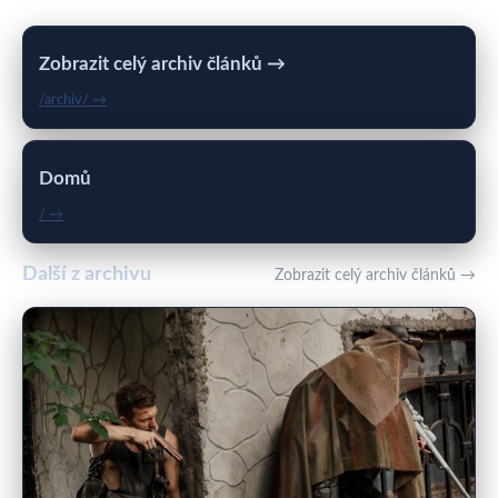
Zobrazit celý archiv článků →
/archiv/ →
Domů
/ →
Další z archivu
Zobrazit celý archiv článků →