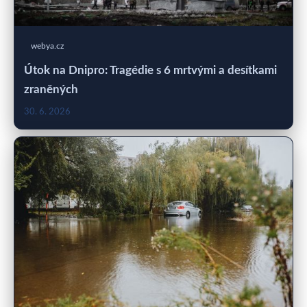
webya.cz
Útok na Dnipro: Tragédie s 6 mrtvými a desítkami
zraněných
30. 6. 2026