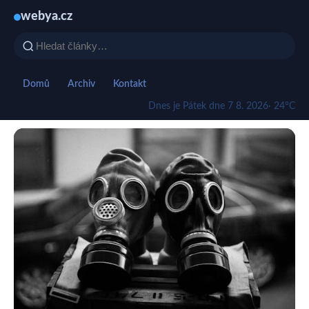
webya.cz
Domů
Archiv
Kontakt
Dnes je Pátek dne 7 8. 2026
· 24°C