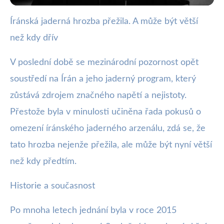
Íránská jaderná hrozba přežila. A může být větší
webya.cz
než kdy dřív
Íránský jaderný program: Větší
hrozba než kdykoliv předtím
V poslední době se mezinárodní pozornost opět
soustředí na Írán a jeho jaderný program, který
1. 7. 2025
· 3 min čtení · Autor: Barbora Černá
zůstává zdrojem značného napětí a nejistoty.
Přestože byla v minulosti učiněna řada pokusů o
omezení íránského jaderného arzenálu, zdá se, že
tato hrozba nejenže přežila, ale může být nyní větší
než kdy předtím.
Historie a současnost
Po mnoha letech jednání byla v roce 2015