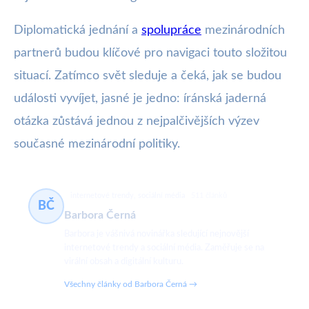
Diplomatická jednání a
spolupráce
mezinárodních
partnerů budou klíčové pro navigaci touto složitou
situací. Zatímco svět sleduje a čeká, jak se budou
události vyvíjet, jasné je jedno: íránská jaderná
otázka zůstává jednou z nejpalčivějších výzev
současné mezinárodní politiky.
internetové trendy, sociální média
511 článků
BČ
Barbora Černá
Barbora je vášnivá novinářka sledující nejnovější
internetové trendy a sociální média. Zaměřuje se na
virální obsah a digitální kulturu.
Všechny články od Barbora Černá →