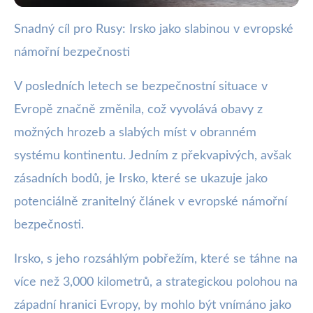
Snadný cíl pro Rusy: Irsko jako slabinou v evropské
webya.cz
námořní bezpečnosti
Irsko: Slabina v evropské námořní
obraně vystavuje riziku
V posledních letech se bezpečnostní situace v
Evropě značně změnila, což vyvolává obavy z
15. 12. 2025
· 3 min čtení · Autor: Nela Švecová
možných hrozeb a slabých míst v obranném
systému kontinentu. Jedním z překvapivých, avšak
zásadních bodů, je Irsko, které se ukazuje jako
potenciálně zranitelný článek v evropské námořní
bezpečnosti.
Irsko, s jeho rozsáhlým pobřežím, které se táhne na
více než 3,000 kilometrů, a strategickou polohou na
západní hranici Evropy, by mohlo být vnímáno jako