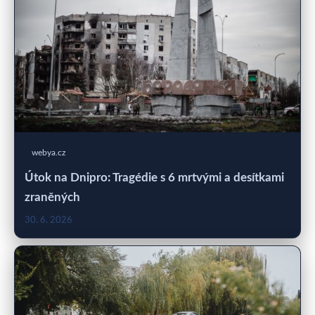
webya.cz
Útok na Dnipro: Tragédie s 6 mrtvými a desítkami
zraněných
30. 6. 2026