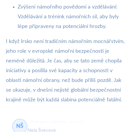
Zvýšení námořního povědomí a vzdělávání:
Vzdělávání a trénink námořních sil, aby byly
lépe připraveny na potenciální hrozby.
I když Irsko není tradičním námořním mocnářstvím,
jeho role v evropské námořní bezpečnosti je
neméně důležitá. Je čas, aby se tato země chopila
iniciativy a posílila své kapacity a schopnosti v
oblasti námořní obrany, než bude příliš pozdě. Jak
se ukazuje, v dnešní nejisté globální bezpečnostní
krajině může být každá slabina potenciálně fatální.
virální zprávy, popkultura
469 článků
NŠ
Nela Švecová