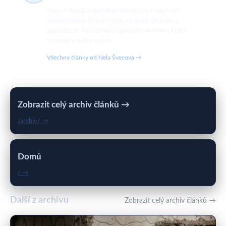
Nela je mladá redaktorka věnující se moderním
internetovým fenoménům, virálním zprávám a
popkultuře. Ráda přináší čtenářům novinky, které
rezonují v online světě.
Všechny články od Nela Švecová →
Zobrazit celý archiv článků →
/archiv/ →
Domů
/ →
Další z archivu
Zobrazit celý archiv článků →