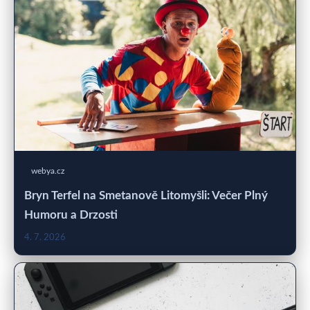
webya.cz
Bryn Terfel na Smetanově Litomyšli: Večer Plný
Humoru a Drzosti
4. 7. 2026