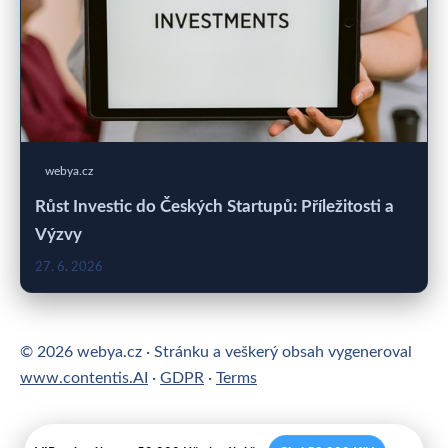
webya.cz
Růst Investic do Českých Startupů: Příležitosti a
Výzvy
27. 6. 2026
© 2026 webya.cz · Stránku a veškerý obsah vygeneroval
www.contentis.AI
·
GDPR
·
Terms