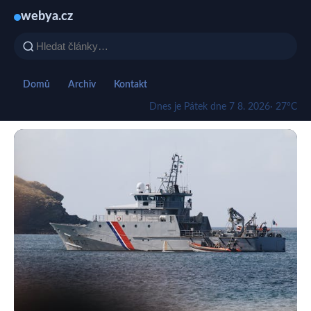
webya.cz
Domů
Archiv
Kontakt
Dnes je Pátek dne 7 8. 2026
· 27°C