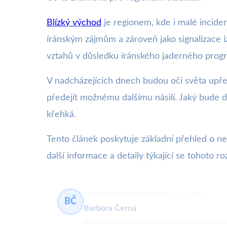
Blízký východ
je regionem, kde i malé incide
íránským zájmům a zároveň jako signalizace i
vztahů v důsledku íránského jaderného progra
V nadcházejících dnech budou oči světa upřen
předejít možnému dalšímu násilí. Jaký bude dalš
křehká.
Tento článek poskytuje základní přehled o ne
další informace a detaily týkající se tohoto ro
internetové trendy, sociální média
511 článků
BČ
Barbora Černá
Barbora je vášnivá novinářka sledující nejnovější in