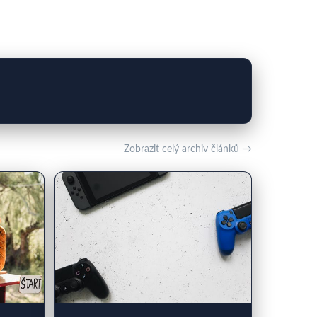
Zobrazit celý archiv článků →