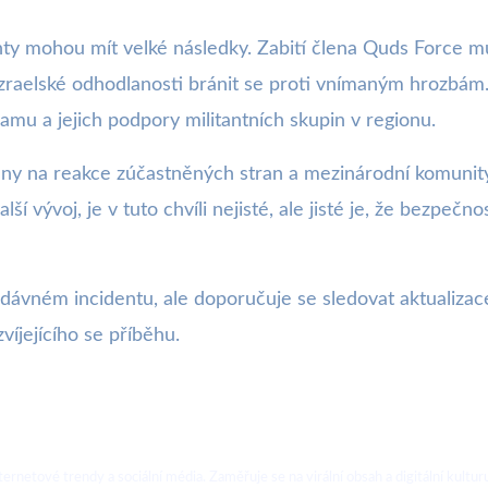
nty mohou mít velké následky. Zabití člena Quds Force 
zraelské odhodlanosti bránit se proti vnímaným hrozbám. T
mu a jejich podpory militantních skupin v regionu.
y na reakce zúčastněných stran a mezinárodní komunity, k
í vývoj, je v tuto chvíli nejisté, ale jisté je, že bezpečno
dávném incidentu, ale doporučuje se sledovat aktualizace
zvíjejícího se příběhu.
ternetové trendy a sociální média. Zaměřuje se na virální obsah a digitální kultur