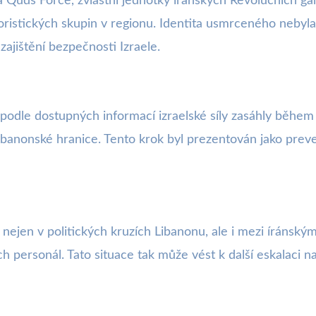
 Quds Force, zvláštní jednotky íránských Revolučních gar
ristických skupin v regionu. Identita usmrceného nebyla 
zajištění bezpečnosti Izraele.
odle dostupných informací izraelské síly zasáhly během sp
libanonské hranice. Tento krok byl prezentován jako prev
ejen v politických kruzích Libanonu, ale i mezi íránskými p
h personál. Tato situace tak může vést k další eskalaci 