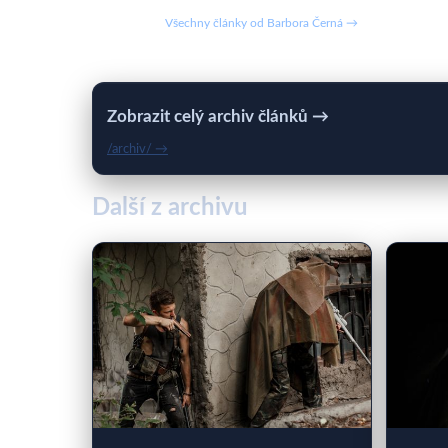
Všechny články od Barbora Černá →
Zobrazit celý archiv článků →
/archiv/ →
Další z archivu