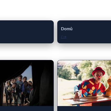
Domů
/ →