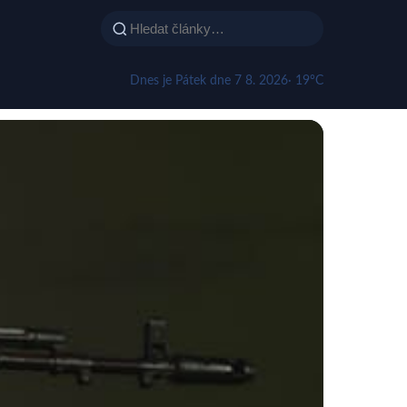
Dnes je Pátek dne 7 8. 2026
· 19°C