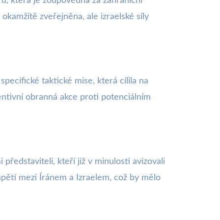
d, která je zodpovědná za zahraniční
okamžitě zveřejněna, ale izraelské síly
ecifické taktické mise, která cílila na
entivní obranná akce proti potenciálním
ředstaviteli, kteří již v minulosti avizovali
napětí mezi Íránem a Izraelem, což by mělo