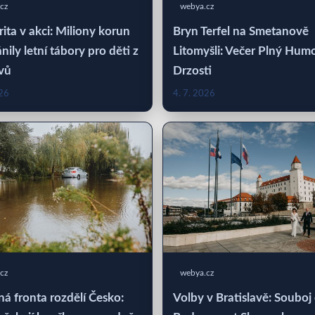
cz
webya.cz
rita v akci: Miliony korun
Bryn Terfel na Smetanově
nily letní tábory pro děti z
Litomyšli: Večer Plný Hum
vů
Drzosti
026
4. 7. 2026
cz
webya.cz
á fronta rozdělí Česko:
Volby v Bratislavě: Souboj