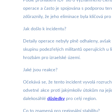
Podle prohlášení IDF šlo o významného člena
operace a často je spojována s podporou tero
zdůraznily, že jeho eliminace byla klíčová pro 
Jak došlo k incidentu?
Detaily operace nebyly plně odhaleny, avšak p
skupinu podezřelých militantů operujících u 
hrozbám pro izraelské území.
Jaké jsou reakce?
Očekává se, že tento incident vyvolá rozruch n
odvetné akce proti jakýmkoliv útokům na jejic
dalekosáhlé
důsledky
pro celý region.
Co to znamená pro regionální stabilitu?