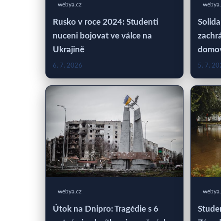
webya.cz
webya.
Rusko v roce 2024: Studenti
Solida
nuceni bojovat ve válce na
zachrá
Ukrajině
domo
6. 7. 2026
5. 7. 2
webya.cz
webya.
Útok na Dnipro: Tragédie s 6
Studen