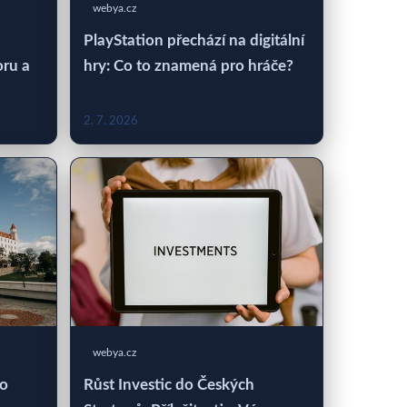
webya.cz
PlayStation přechází na digitální
oru a
hry: Co to znamená pro hráče?
2. 7. 2026
webya.cz
 o
Růst Investic do Českých