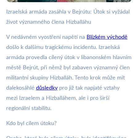
Izraelská armáda zasáhla v Bejrútu: Útok si vyžádal
webya.cz
život významného člena Hizballáhu
Izraelský útok v Bejrútu: Zabit
vysoký člen Hizballáhu
V nedávném vyostření napětí na
Blízkém východě
došlo k dalšímu tragickému incidentu. Izraelská
23. 11. 2025
· 3 min čtení · Autor: Nela Švecová
armáda provedla cílený útok v libanonském hlavním
městě Bejrút, při němž byl zabaven významný člen
militantní skupiny Hizballáh. Tento krok může mít
dalekosáhlé
důsledky
pro již tak napjaté vztahy
mezi Izraelem a Hizballáhem, ale i pro širší
regionální stabilitu.
Kdo byl cílem útoku?