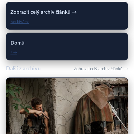
Zobrazit celý archiv článků →
/archiv/ →
Domů
/ →
Další z archivu
Zobrazit celý archiv článků →