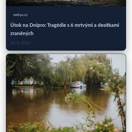
webya.cz
Útok na Dnipro: Tragédie s 6 mrtvými a desítkami
zraněných
30. 6. 2026