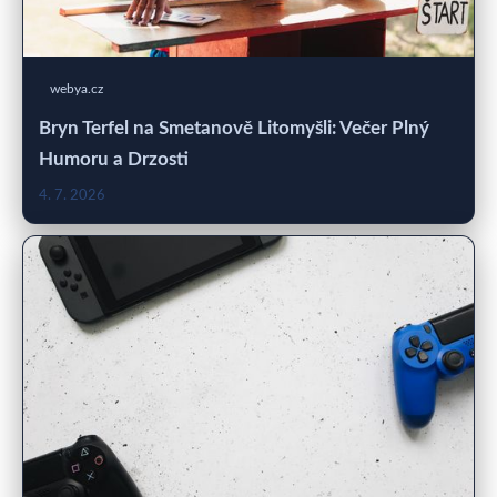
webya.cz
Bryn Terfel na Smetanově Litomyšli: Večer Plný
Humoru a Drzosti
4. 7. 2026