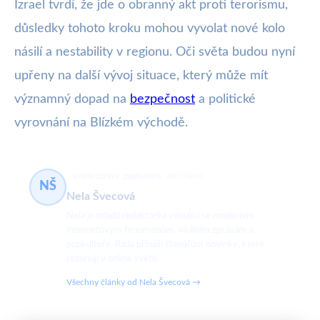
Izrael tvrdí, že jde o obranný akt proti terorismu,
důsledky tohoto kroku mohou vyvolat nové kolo
násilí a nestability v regionu. Oči světa budou nyní
upřeny na další vývoj situace, který může mít
významný dopad na
bezpečnost
a politické
vyrovnání na Blízkém východě.
virální zprávy, popkultura
469 článků
NŠ
Nela Švecová
Nela je mladá redaktorka věnující se moderním
internetovým fenoménům, virálním zprávám a
popkultuře. Ráda přináší čtenářům novinky, které
rezonují v online světě.
Všechny články od Nela Švecová →