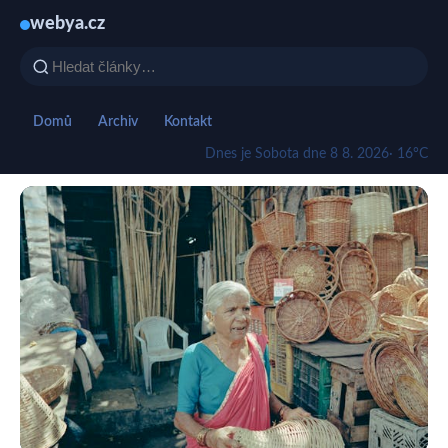
webya.cz
Domů
Archiv
Kontakt
Dnes je Sobota dne 8 8. 2026
· 16°C