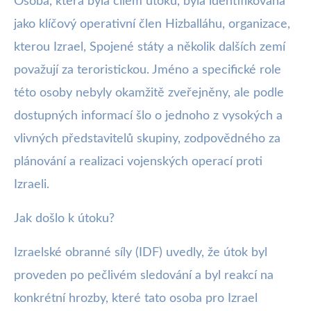
Osoba, která byla cílem útoku, byla identifikována
jako klíčový operativní člen Hizballáhu, organizace,
kterou Izrael, Spojené státy a několik dalších zemí
považují za teroristickou. Jméno a specifické role
této osoby nebyly okamžitě zveřejněny, ale podle
dostupných informací šlo o jednoho z vysokých a
vlivných představitelů skupiny, zodpovědného za
plánování a realizaci vojenských operací proti
Izraeli.
Jak došlo k útoku?
Izraelské obranné síly (IDF) uvedly, že útok byl
proveden po pečlivém sledování a byl reakcí na
konkrétní hrozby, které tato osoba pro Izrael