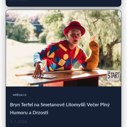
webya.cz
Bryn Terfel na Smetanově Litomyšli: Večer Plný
Humoru a Drzosti
4. 7. 2026