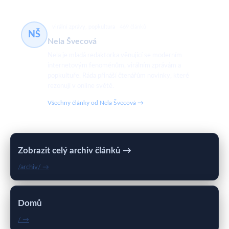
virální zprávy, popkultura
469 článků
NŠ
Nela Švecová
Nela je mladá redaktorka věnující se moderním
internetovým fenoménům, virálním zprávám a
popkultuře. Ráda přináší čtenářům novinky, které
rezonují v online světě.
Všechny články od Nela Švecová →
Zobrazit celý archiv článků →
/archiv/ →
Domů
/ →