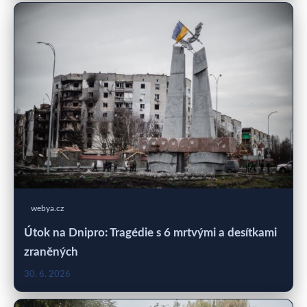
webya.cz
Útok na Dnipro: Tragédie s 6 mrtvými a desítkami
zraněných
30. 6. 2026