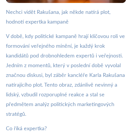
Nechci vidět Rakušana, jak někde natírá plot,
webya.cz
hodnotí expertka kampaně
Když politik natírá plot: Expertka
hodnotí Rakušanovu kampaň
V době, kdy politické kampaně hrají klíčovou roli ve
formování veřejného mínění, je každý krok
30. 9. 2025
· 3 min čtení · Autor: Nela Švecová
kandidátů pod drobnohledem expertů i veřejnosti.
Jedním z momentů, který v poslední době vyvolal
značnou diskusi, byl záběr kancléře Karla Rakušana
natírajícího plot. Tento obraz, zdánlivě nevinný a
lidský, vzbudil rozporuplné reakce a stal se
předmětem analýz politických marketingových
stratégů.
Co říká expertka?