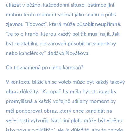
ukázat v běžné, každodenní situaci, zatímco jiní
mohou tento moment vnímat jako snahu o příliš
zjevnou "lidovost", která může působit neupřímně.
"Je to o hraně, kterou každý politik musí najít. Jak
být relatabilní, ale zároveň působit prezidentsky
nebo kancléřsky," dodává Nováková.
Co to znamená pro jeho kampaň?
V kontextu blížících se voleb může být každý takový
obraz důležitý. "Kampaň by měla být strategicky
promyšlená a každý veřejně sdílený moment by
měl podporovat obraz, který chce kandidát na
veřejnosti vytvořit. Natírání plotu může být viděno
jako pokus o zlidštění, ale je důležité, aby to nebylo