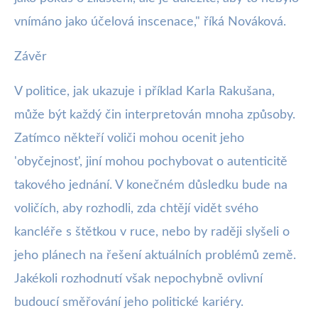
vnímáno jako účelová inscenace," říká Nováková.
Závěr
V politice, jak ukazuje i příklad Karla Rakušana,
může být každý čin interpretován mnoha způsoby.
Zatímco někteří voliči mohou ocenit jeho
'obyčejnost', jiní mohou pochybovat o autenticitě
takového jednání. V konečném důsledku bude na
voličích, aby rozhodli, zda chtějí vidět svého
kancléře s štětkou v ruce, nebo by raději slyšeli o
jeho plánech na řešení aktuálních problémů země.
Jakékoli rozhodnutí však nepochybně ovlivní
budoucí směřování jeho politické kariéry.