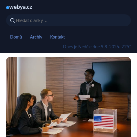
webya.cz
Domů
Archiv
Kontakt
Dnes je Neděle dne 9 8. 2026
· 21°C