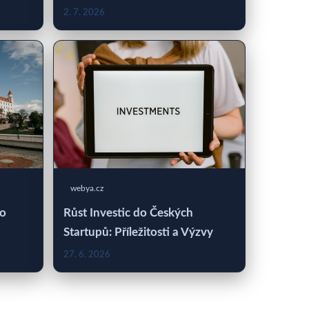
2. 7. 2026
webya.cz
 o
Růst Investic do Českých
Startupů: Příležitosti a Výzvy
27. 6. 2026