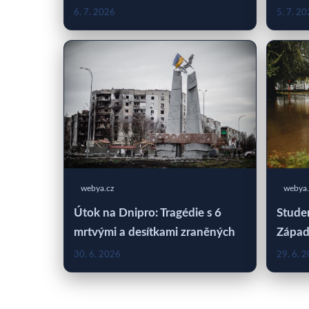
6. 7. 2026
5. 7. 2
webya.cz
webya.
Útok na Dnipro: Tragédie s 6
Studen
mrtvými a desítkami zraněných
Západ
30. 6. 2026
29. 6. 