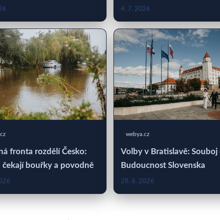
026
4. 7. 2026
cz
webya.cz
á fronta rozdělí Česko:
Volby v Bratislavě: Souboj
 čekají bouřky a povodně
Budoucnost Slovenska
2026
28. 6. 2026