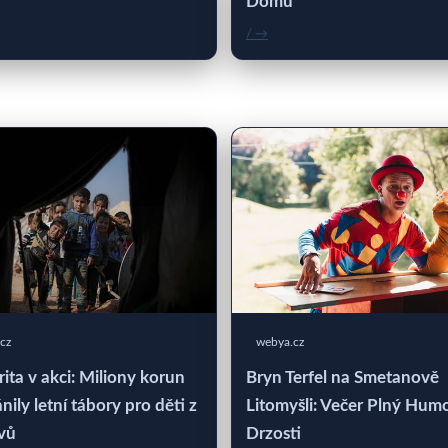
Domů
/ →
cz
webya.cz
rita v akci: Miliony korun
Bryn Terfel na Smetanově
nily letní tábory pro děti z
Litomyšli: Večer Plný Hum
vů
Drzosti