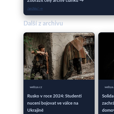
Zobrazit celý archiv článků →
/archiv/ →
Další z archivu
webya.cz
webya.
Rusko v roce 2024: Studenti
Solida
nuceni bojovat ve válce na
zachrá
Ukrajině
domo