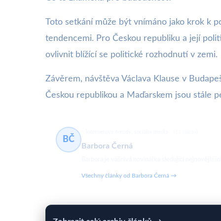
Toto setkání může být vnímáno jako krok k po
tendencemi. Pro Českou republiku a její poli
ovlivnit blížící se politické rozhodnutí v zemi.
Závěrem, návštěva Václava Klause v Budapešt
Českou republikou a Maďarskem jsou stále pev
internetové trendy, sociální média
511 článků
BČ
Barbora Černá
Barbora je vášnivá novinářka sledující nejnovější in
Všechny články od Barbora Černá →