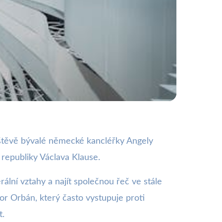
tahy a Suverenitu?
vštěvě bývalé německé kancléřky Angely
republiky Václava Klause.
ální vztahy a najít společnou řeč ve stále
or Orbán, který často vystupuje proti
t.