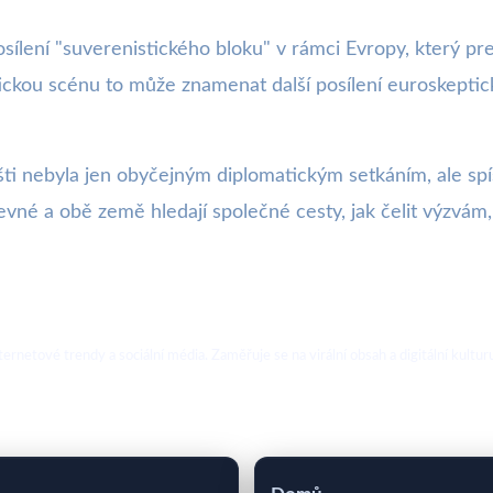
sílení "suverenistického bloku" v rámci Evropy, který pr
tickou scénu to může znamenat další posílení euroskepti
i nebyla jen obyčejným diplomatickým setkáním, ale spí
né a obě země hledají společné cesty, jak čelit výzvám, 
ternetové trendy a sociální média. Zaměřuje se na virální obsah a digitální kultur