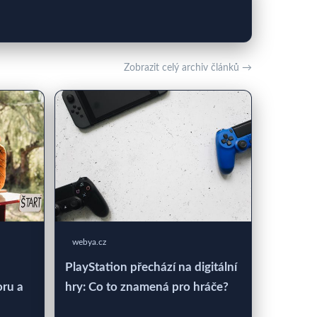
Zobrazit celý archiv článků →
webya.cz
PlayStation přechází na digitální
oru a
hry: Co to znamená pro hráče?