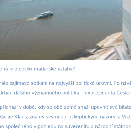
mená pro česko-maďarské vztahy?
Posiluje Česko-Maďarské Vz
lo zajímavé setkání na nejvyšší politické úrovni. Po ná
Orbán dalšího významného politika – exprezidenta České 
ichází v době, kdy se obě země snaží upevnit své bilater
Václav Klaus, známý svými euroskeptickými názory, a Vikt
o společného v pohledu na suverenitu a národní státnos