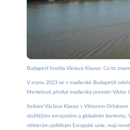
Budapešť hostila Václava Klause: Co to zna
webya.cz
Klaus v Budapešti: 
V srpnu 2023 se v maďarské Budapešti odehrá
Merkelové přivítal maďarský premiér Viktor 
3. 10. 2025
· 3 min čtení · Autor: Barbora Černá
Setkání Václava Klause s Viktorem Orbánem př
složitějším evropském a globálním kontextu. 
některým politikám Evropské unie, mají mnoh