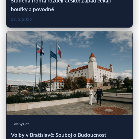
Studená fronta rozdělí Česko: Západ čekají
bouřky a povodně
29. 6. 2026
webya.cz
Volby v Bratislavě: Souboj o Budoucnost