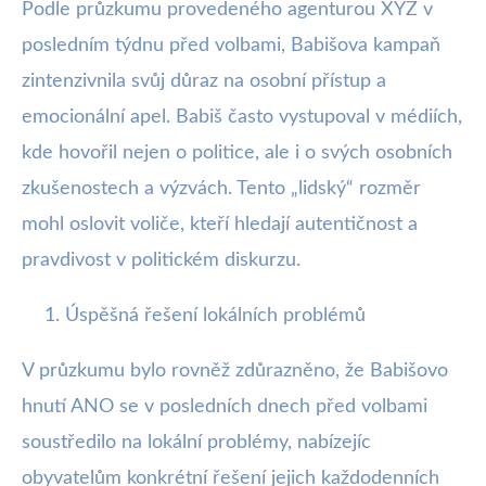
Podle průzkumu provedeného agenturou XYZ v
posledním týdnu před volbami, Babišova kampaň
zintenzivnila svůj důraz na osobní přístup a
emocionální apel. Babiš často vystupoval v médiích,
kde hovořil nejen o politice, ale i o svých osobních
zkušenostech a výzvách. Tento „lidský“ rozměr
mohl oslovit voliče, kteří hledají autentičnost a
pravdivost v politickém diskurzu.
Úspěšná řešení lokálních problémů
V průzkumu bylo rovněž zdůrazněno, že Babišovo
hnutí ANO se v posledních dnech před volbami
soustředilo na lokální problémy, nabízejíc
obyvatelům konkrétní řešení jejich každodenních