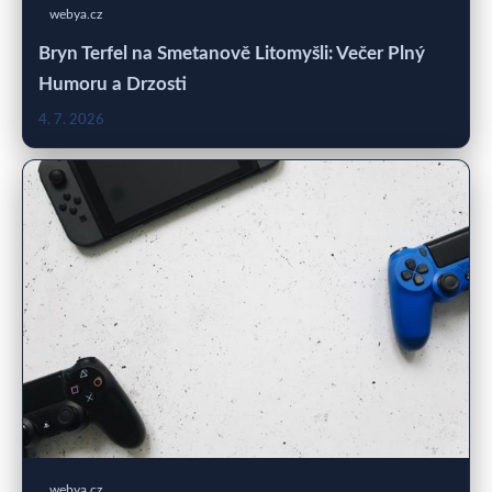
webya.cz
Bryn Terfel na Smetanově Litomyšli: Večer Plný
Humoru a Drzosti
4. 7. 2026
webya.cz