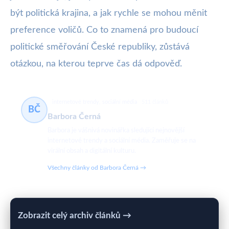
být politická krajina, a jak rychle se mohou měnit
preference voličů. Co to znamená pro budoucí
politické směřování České republiky, zůstává
otázkou, na kterou teprve čas dá odpověď.
internetové trendy, sociální média
511 článků
BČ
Barbora Černá
Barbora je vášnivá novinářka sledující nejnovější
internetové trendy a sociální média. Zaměřuje se na
virální obsah a digitální kulturu.
Všechny články od Barbora Černá →
Zobrazit celý archiv článků →