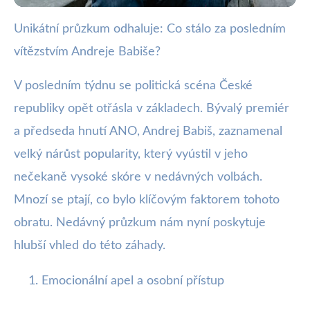
Unikátní průzkum odhaluje: Co stálo za posledním
webya.cz
vítězstvím Andreje Babiše?
Klíč k úspěchu Babiše? Emoce,
lokální řešení a sociální média!
V posledním týdnu se politická scéna České
republiky opět otřásla v základech. Bývalý premiér
9. 10. 2025
· 3 min čtení · Autor: Barbora Černá
a předseda hnutí ANO, Andrej Babiš, zaznamenal
velký nárůst popularity, který vyústil v jeho
nečekaně vysoké skóre v nedávných volbách.
Mnozí se ptají, co bylo klíčovým faktorem tohoto
obratu. Nedávný průzkum nám nyní poskytuje
hlubší vhled do této záhady.
Emocionální apel a osobní přístup