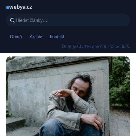
webya.cz
Domů
Archiv
Kontakt
Dnes je Čtvrtek dne 6 8. 2026
· 30°C