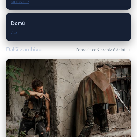
/archiv/ →
Domů
/ →
Další z archivu
Zobrazit celý archiv článků →