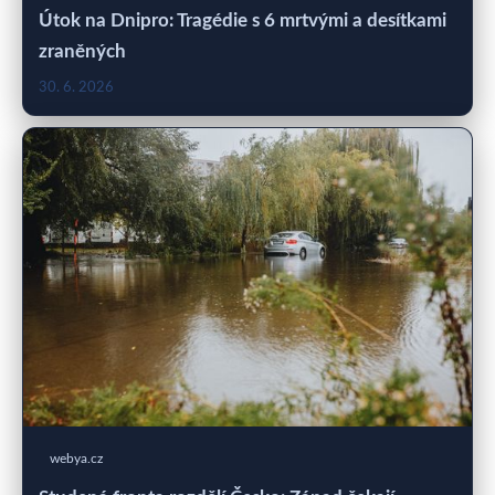
Útok na Dnipro: Tragédie s 6 mrtvými a desítkami
zraněných
30. 6. 2026
webya.cz