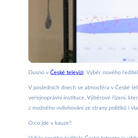
Dusno v
České televizi
: Výběr nového ředite
webya.cz
Kontroverze kolem vý
V posledních dnech se atmosféra v České telev
veřejnoprávní instituce. Výběrové řízení, kt
19. 6. 2025
· 3 min čtení · Autor: Kristián Valenta
z možného ovlivňování ze strany politiků i vl
O co jde v kauze?