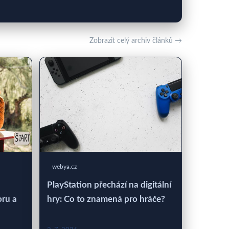
Zobrazit celý archiv článků →
webya.cz
PlayStation přechází na digitální
oru a
hry: Co to znamená pro hráče?