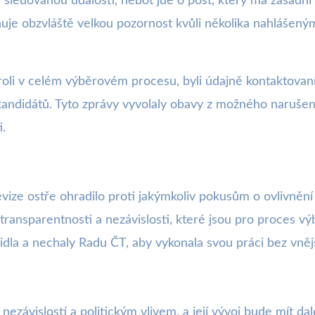
sledovanou událostí, neboť jde o post, který má zásadní vl
tahuje obzvláště velkou pozornost kvůli několika nahlášen
li v celém výběrovém procesu, byli údajně kontaktovaní po
andidátů. Tyto zprávy vyvolaly obavy z možného narušení i
.
evize ostře ohradilo proti jakýmkoliv pokusům o ovlivněn
transparentnosti a nezávislosti, které jsou pro proces v
idla a nechaly Radu ČT, aby vykonala svou práci bez vnějš
nezávislostí a politickým vlivem, a její vývoj bude mít d