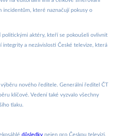
iv na editorialní linii a celkové směřování
ým incidentům, které naznačují pokusy o
litickými aktéry, kteří se pokoušeli ovlivnit
ntegrity a nezávislosti České televize, která
í výběru nového ředitele. Generální ředitel ČT
ýběru klíčové. Vedení také vyzvalo všechny
ího tlaku.
alekosáhlé
důsledky
nejen pro Českou televizi,