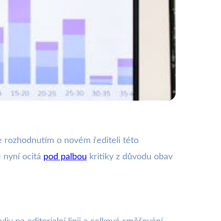
cký vliv?
se rozhodnutím o novém řediteli této
 nyní ocitá
pod palbou
kritiky z důvodu obav