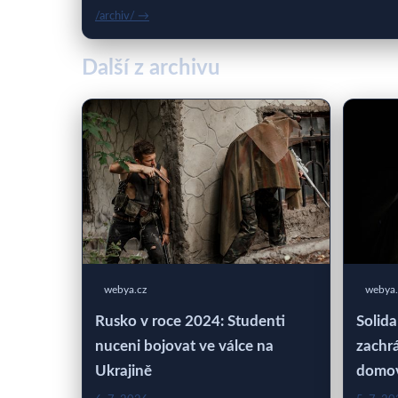
/archiv/ →
Další z archivu
webya.cz
webya.
Rusko v roce 2024: Studenti
Solida
nuceni bojovat ve válce na
zachrá
Ukrajině
domo