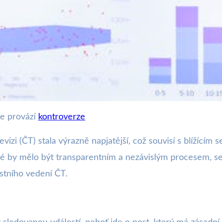
le provází
kontroverze
běru šéfa ČT: Hrozí politi
izi (ČT) stala výrazně napjatější, což souvisí s blížícím 
eré by mělo být transparentním a nezávislým procesem, se
astního vedení ČT.