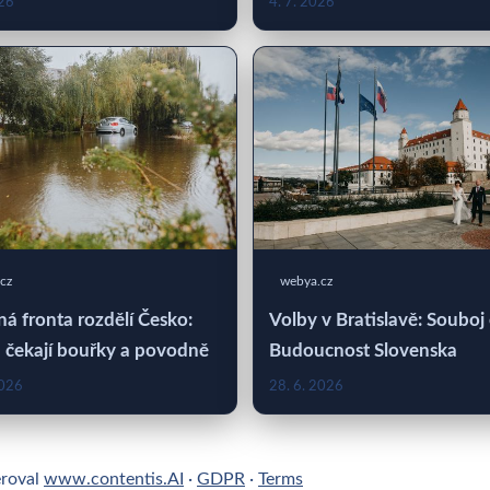
026
4. 7. 2026
cz
webya.cz
á fronta rozdělí Česko:
Volby v Bratislavě: Souboj
 čekají bouřky a povodně
Budoucnost Slovenska
2026
28. 6. 2026
eroval
www.contentis.AI
·
GDPR
·
Terms