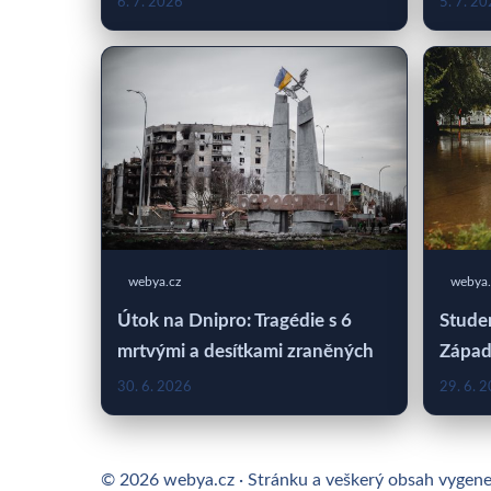
6. 7. 2026
5. 7. 2
webya.cz
webya.
Útok na Dnipro: Tragédie s 6
Studen
mrtvými a desítkami zraněných
Západ
30. 6. 2026
29. 6. 
© 2026 webya.cz · Stránku a veškerý obsah vygen