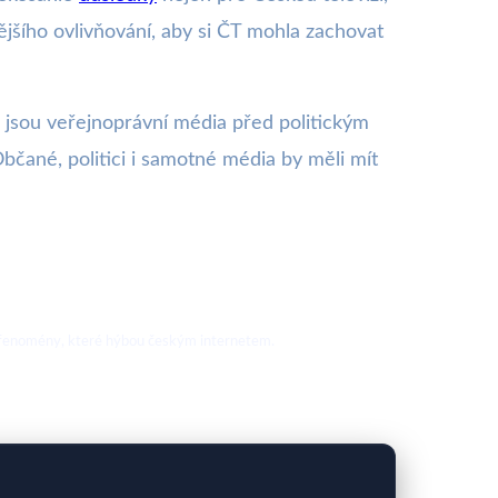
ějšího ovlivňování, aby si ČT mohla zachovat
ko jsou veřejnoprávní média před politickým
bčané, politici i samotné média by měli mít
nové fenomény, které hýbou českým internetem.