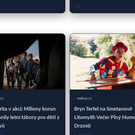
/ →
cz
webya.cz
rita v akci: Miliony korun
Bryn Terfel na Smetanově
nily letní tábory pro děti z
Litomyšli: Večer Plný Hum
vů
Drzosti