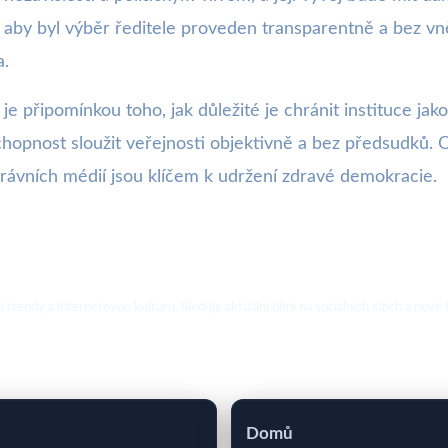
í, aby byl výběr ředitele proveden transparentně a bez vn
a.
je připomínkou toho, jak důležité je chránit instituce ja
chopnost sloužit veřejnosti objektivně a bez předsudků. O
oprávních médií jsou klíčem k udržení zdravé demokracie.
ální trendy a internetovou kulturu. Sleduje aktuální dění na sociálních sítích a 
Domů