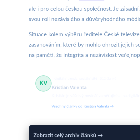
ale i pro celou českou společnost. Je zásadn
svou roli nezávislého a důvěryhodného médi
Situace kolem výběru ředitele České televize 
zasahováním, které by mohlo ohrozit jejich s
na paměti, že integrita a nezávislost veřejn
digitální trendy, sociální sítě
512 článků
KV
Kristián Valenta
Kristián je vášnivý novinář zaměřující se na digit
Všechny články od Kristián Valenta →
Zobrazit celý archiv článků →