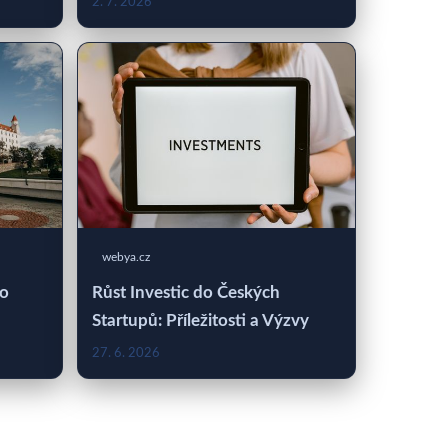
2. 7. 2026
webya.cz
 o
Růst Investic do Českých
Startupů: Příležitosti a Výzvy
27. 6. 2026