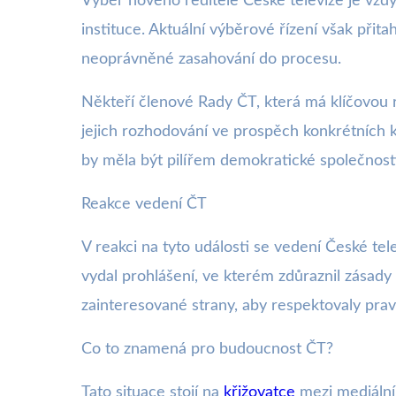
Výběr nového ředitele České televize je vždy 
instituce. Aktuální výběrové řízení však při
neoprávněné zasahování do procesu.
Někteří členové Rady ČT, která má klíčovou ro
jejich rozhodování ve prospěch konkrétních k
by měla být pilířem demokratické společnosti
Reakce vedení ČT
V reakci na tyto události se vedení České tel
vydal prohlášení, ve kterém zdůraznil zásady 
zainteresované strany, aby respektovaly prav
Co to znamená pro budoucnost ČT?
Tato situace stojí na
křižovatce
mezi mediální 