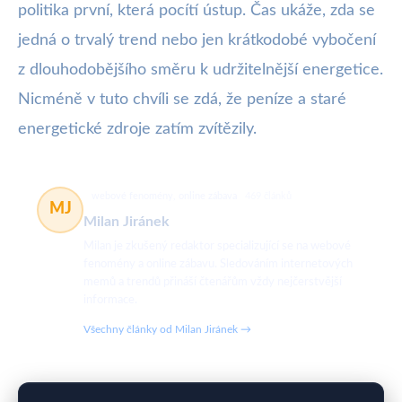
politika první, která pocítí ústup. Čas ukáže, zda se
jedná o trvalý trend nebo jen krátkodobé vybočení
z dlouhodobějšího směru k udržitelnější energetice.
Nicméně v tuto chvíli se zdá, že peníze a staré
energetické zdroje zatím zvítězily.
webové fenomény, online zábava
469 článků
MJ
Milan Jiránek
Milan je zkušený redaktor specializující se na webové
fenomény a online zábavu. Sledováním internetových
memů a trendů přináší čtenářům vždy nejčerstvější
informace.
Všechny články od Milan Jiránek →