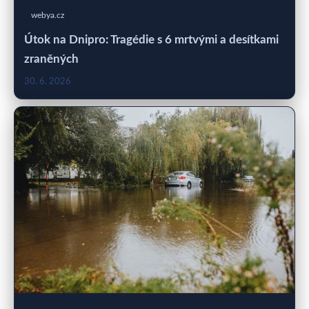
webya.cz
Útok na Dnipro: Tragédie s 6 mrtvými a desítkami
zraněných
30. 6. 2026