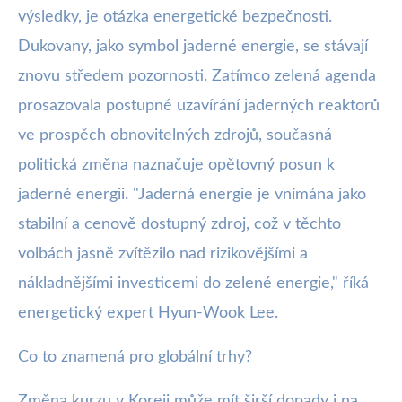
výsledky, je otázka energetické bezpečnosti.
Dukovany, jako symbol jaderné energie, se stávají
znovu středem pozornosti. Zatímco zelená agenda
prosazovala postupné uzavírání jaderných reaktorů
ve prospěch obnovitelných zdrojů, současná
politická změna naznačuje opětovný posun k
jaderné energii. "Jaderná energie je vnímána jako
stabilní a cenově dostupný zdroj, což v těchto
volbách jasně zvítězilo nad rizikovějšími a
nákladnějšími investicemi do zelené energie," říká
energetický expert Hyun-Wook Lee.
Co to znamená pro globální trhy?
Změna kurzu v Koreji může mít širší dopady i na