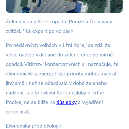
Zelená vlna v Koreji opadá: Peníze a Dukovany
webya.cz
zvítězí, říká expert po volbách
Korejské volby: Ekonomika před
ekologií, Dukovany dominují
Po nedávných volbách v Jižní Koreji se zdá, že
velké naděje vkládané do zelené energie mírně
6. 6. 2025
· 3 min čtení · Autor: Milan Jiránek
opadají. Vítězství konzervativních sil naznačuje, že
ekonomické a energetické priority mohou nabrat
jiný směr, než se očekávalo v době zeleného
nadšení. Jak to ovlivní Koreu i globální trhy?
Podívejme se blíže na
důsledky
a vyjádření
odborníků.
Ekonomika před ekologií