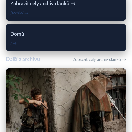
Zobrazit celý archiv článků →
/archiv/ →
Domů
/ →
Další z archivu
Zobrazit celý archiv článků →