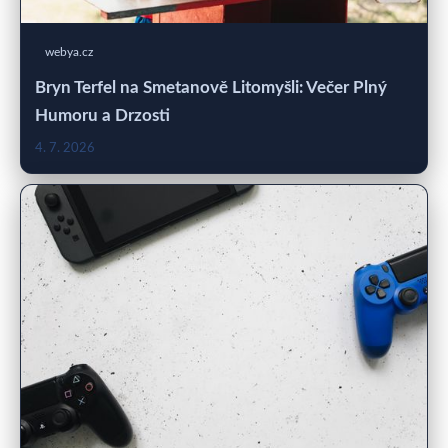
webya.cz
Bryn Terfel na Smetanově Litomyšli: Večer Plný
Humoru a Drzosti
4. 7. 2026