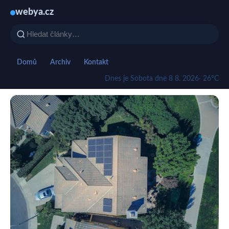
webya.cz
Domů
Archiv
Kontakt
Dnes je Sobota dne 8 8. 2026
· 26°C