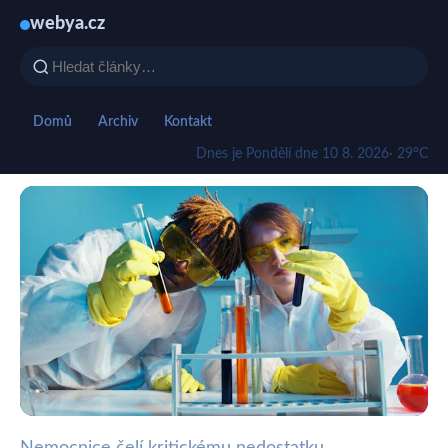
webya.cz
Domů
Archiv
Kontakt
Dnes je Pondělí dne 10 8. 2026
· 29°C
Nemocnice čelí kritickému nedostatku