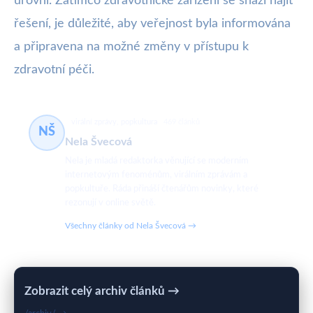
úrovni. Zatímco zdravotnické zařízení se snaží najít
řešení, je důležité, aby veřejnost byla informována
a připravena na možné změny v přístupu k
zdravotní péči.
virální zprávy, popkultura
469 článků
NŠ
Nela Švecová
Nela je mladá redaktorka věnující se moderním
internetovým fenoménům, virálním zprávám a
popkultuře. Ráda přináší čtenářům novinky, které
rezonují v online světě.
Všechny články od Nela Švecová →
Zobrazit celý archiv článků →