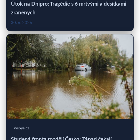
Útok na Dnipro: Tragédie s 6 mrtvými a desítkami
zraněných
30. 6. 2026
webya.cz
Studená fronta rozdělí Česko: Západ čekají