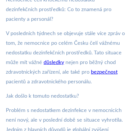
webya.cz
dezinfekčních prostředků: Co to znamená pro
Kritický nedostatek dezinfekce v
pacienty a personál?
nemocnicích: Důsledky a řešení
V posledních týdnech se objevuje stále více zpráv o
2. 11. 2025
· 3 min čtení · Autor: Nela Švecová
tom, že nemocnice po celém Česku čelí vážnému
nedostatku dezinfekčních prostředků. Tato situace
může mít vážné
důsledky
nejen pro běžný chod
zdravotnických zařízení, ale také pro
bezpečnost
pacientů a zdravotnického personálu.
Jak došlo k tomuto nedostatku?
Problém s nedostatkem dezinfekce v nemocnicích
není nový, ale v poslední době se situace vyhrotila.
Jedním z hlavních důvodů je globální zvýšení