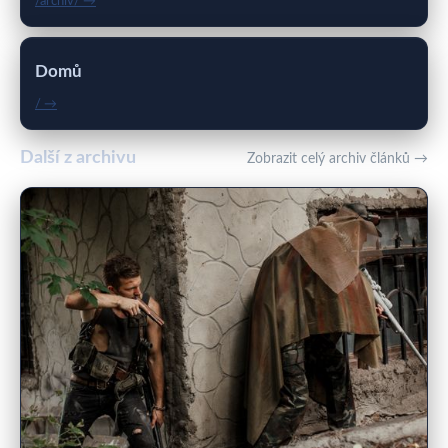
/archiv/ →
Domů
/ →
Další z archivu
Zobrazit celý archiv článků →