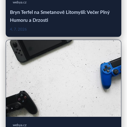
webya.cz
Bryn Terfel na Smetanově Litomyšli: Večer Plný
Humoru a Drzosti
4. 7. 2026
webya.cz