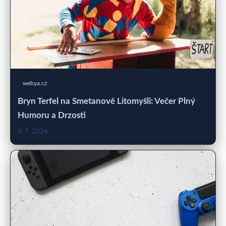
webya.cz
Bryn Terfel na Smetanově Litomyšli: Večer Plný
Humoru a Drzosti
4. 7. 2026