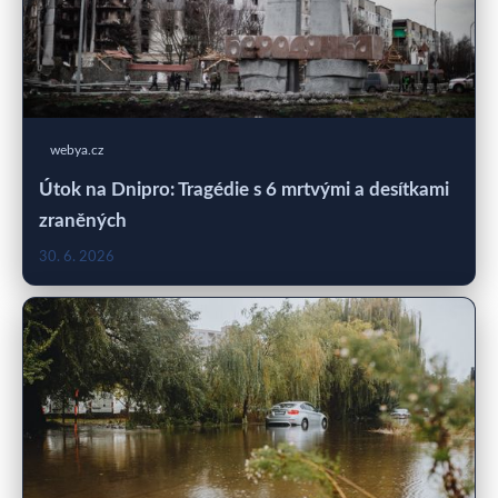
webya.cz
Útok na Dnipro: Tragédie s 6 mrtvými a desítkami
zraněných
30. 6. 2026