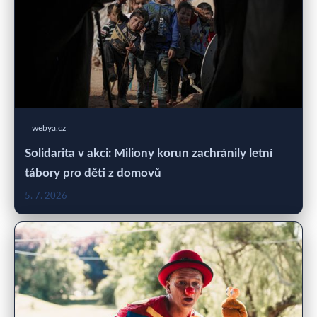
webya.cz
Solidarita v akci: Miliony korun zachránily letní
tábory pro děti z domovů
5. 7. 2026