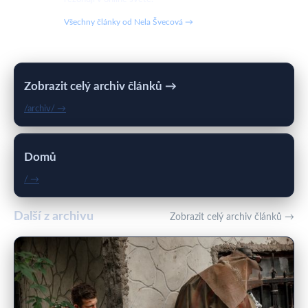
Všechny články od Nela Švecová →
Zobrazit celý archiv článků →
/archiv/ →
Domů
/ →
Další z archivu
Zobrazit celý archiv článků →