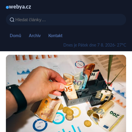
webya.cz
Domů
Archiv
Kontakt
Dnes je Pátek dne 7 8. 2026
· 27°C