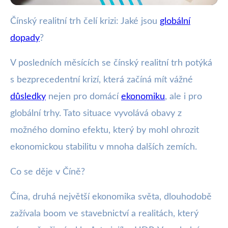
Čínský realitní trh čelí krizi: Jaké jsou
globální
webya.cz
dopady
?
Krizi čínského realitního trhu: Jaké
jsou světové důsledky?
V posledních měsících se čínský realitní trh potýká
s bezprecedentní krizí, která začíná mít vážné
4. 1. 2026
· 3 min čtení · Autor: Nela Švecová
důsledky
nejen pro domácí
ekonomiku
, ale i pro
globální trhy. Tato situace vyvolává obavy z
možného domino efektu, který by mohl ohrozit
ekonomickou stabilitu v mnoha dalších zemích.
Co se děje v Číně?
Čína, druhá největší ekonomika světa, dlouhodobě
zažívala boom ve stavebnictví a realitách, který