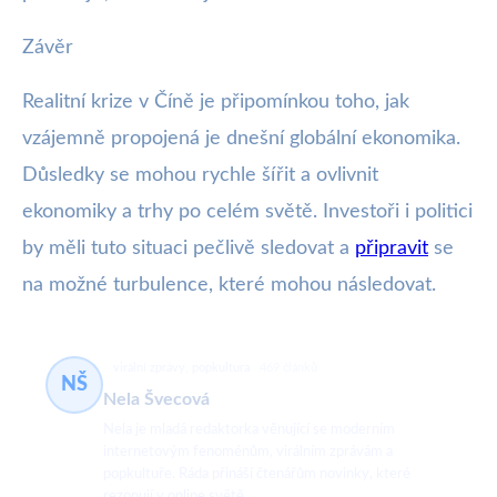
Závěr
Realitní krize v Číně je připomínkou toho, jak
vzájemně propojená je dnešní globální ekonomika.
Důsledky se mohou rychle šířit a ovlivnit
ekonomiky a trhy po celém světě. Investoři i politici
by měli tuto situaci pečlivě sledovat a
připravit
se
na možné turbulence, které mohou následovat.
virální zprávy, popkultura
469 článků
NŠ
Nela Švecová
Nela je mladá redaktorka věnující se moderním
internetovým fenoménům, virálním zprávám a
popkultuře. Ráda přináší čtenářům novinky, které
rezonují v online světě.