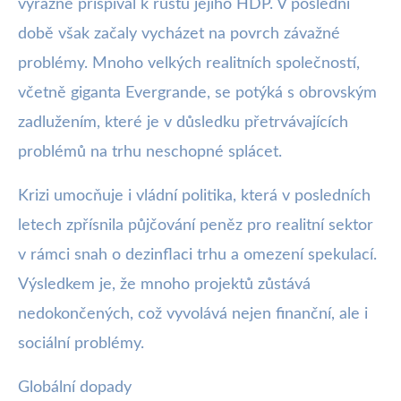
výrazně přispíval k růstu jejího HDP. V poslední
době však začaly vycházet na povrch závažné
problémy. Mnoho velkých realitních společností,
včetně giganta Evergrande, se potýká s obrovským
zadlužením, které je v důsledku přetrvávajících
problémů na trhu neschopné splácet.
Krizi umocňuje i vládní politika, která v posledních
letech zpřísnila půjčování peněz pro realitní sektor
v rámci snah o dezinflaci trhu a omezení spekulací.
Výsledkem je, že mnoho projektů zůstává
nedokončených, což vyvolává nejen finanční, ale i
sociální problémy.
Globální dopady