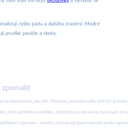
y měli volit mírnější
sjezdovky
a vyhýbat se
malizují riziko pádu a dalšího zranění. Modré
jí prudké pasáže a skoky.
 zpomalit
na stejné úrovni, jako dřív. Fenomén „adrenalinového deficitu“ je dobře p
lin, pocit rychlosti a soutěžení. „Když jedu jen rekreačně, mám pocit, že
fikace s výkonem – mnoho z nich se celý život hodnotilo podle úspěchů a 