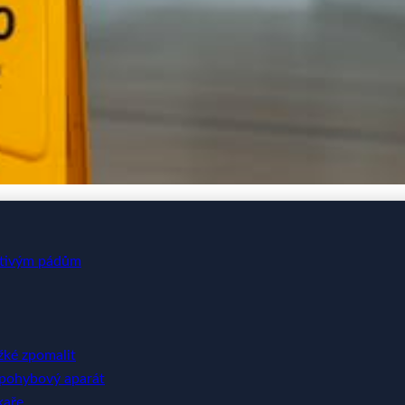
brat na Svahu pro Zdraví 
estivým pádům
žké zpomalit
 pohybový aparát
kaře