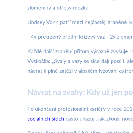
zlomeniny a otřesy mozku.
Lindsey Vonn patří mezi nejčastěji zraněné ly
- 4x přetržený přední křížový vaz - 2x zlom
Každé další zranění přitom výrazně zvyšuje 
Vyskočila: „Svaly a vazy se sice dají posílit,
návrat k plné zátěži v alpském lyžování extré
Návrat na svahy: Kdy už jen p
Po ukončení profesionální kariéry v roce 2019 
sociálních sítích
často ukazují, jak zkouší nové