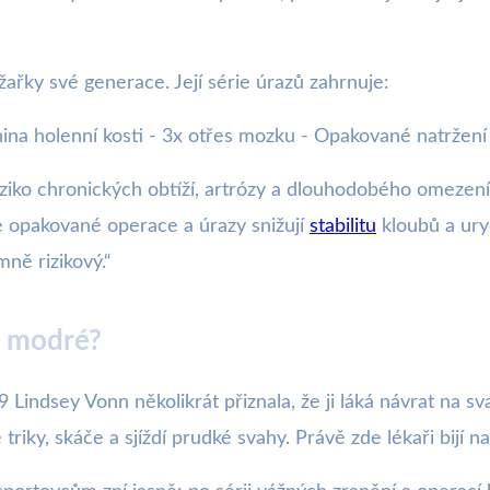
žařky své generace. Její série úrazů zahrnuje:
enina holenní kosti - 3x otřes mozku - Opakované natrže
riziko chronických obtíží, artrózy a dlouhodobého omeze
 ale opakované operace a úrazy snižují
stabilitu
kloubů a uryc
mně rizikový.“
o modré?
Lindsey Vonn několikrát přiznala, že ji láká návrat na sva
 triky, skáče a sjíždí prudké svahy. Právě zde lékaři bijí n