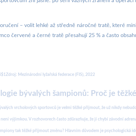
rtovcům zní jasně: po sérii vážných zranění a operací b
ručení – volit lehké až středně náročné tratě, které mini
mco červené a černé tratě přesahují 25 % a často obsahu
í$1Zdroj: Mezinárodní lyžařská federace (FIS), 2022
logie bývalých šampionů: Proč je těžké
alých vrcholových sportovců je velmi těžké přijmout, že už nikdy nebudou 
není výjimkou. V rozhovorech často zdůrazňuje, že jí chybí závodní adrena
ampiony tak těžké přijmout změnu? Hlavním důvodem je psychologická identi