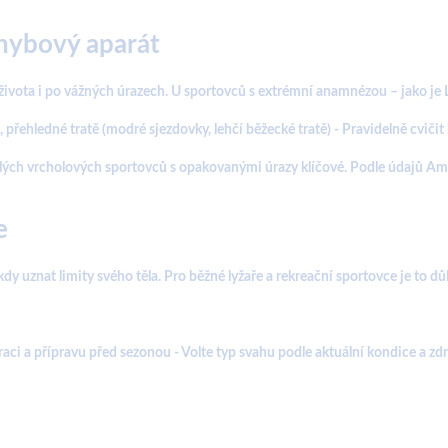
hybový aparát
ivota i po vážných úrazech. U sportovců s extrémní anamnézou – jako je L
přehledné tratě (modré sjezdovky, lehčí běžecké tratě) - Pravidelně cvič
ých vrcholových sportovců s opakovanými úrazy klíčové. Podle údajů Amer
e
dy uznat limity svého těla. Pro běžné lyžaře a rekreační sportovce je to d
ci a přípravu před sezonou - Volte typ svahu podle aktuální kondice a zdra