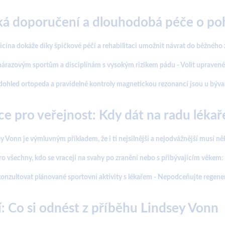
ká doporučení a dlouhodobá péče o po
ína dokáže díky špičkové péči a rehabilitaci umožnit návrat do běžného ž
nárazovým sportům a disciplínám s vysokým rizikem pádu - Volit upravené, 
hled ortopeda a pravidelné kontroly magnetickou rezonancí jsou u býval
ce pro veřejnost: Kdy dát na radu lékař
y Vonn je výmluvným příkladem, že i ti nejsilnější a nejodvážnější musí něk
ro všechny, kdo se vracejí na svahy po zranění nebo s přibývajícím věkem:
konzultovat plánované sportovní aktivity s lékařem - Nepodceňujte regenera
: Co si odnést z příběhu Lindsey Vonn