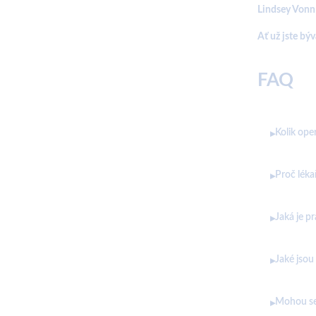
Lindsey Vonn 
Ať už jste bý
FAQ
Kolik ope
▸
Proč léka
▸
Jaká je p
▸
Jaké jsou
▸
Mohou se 
▸