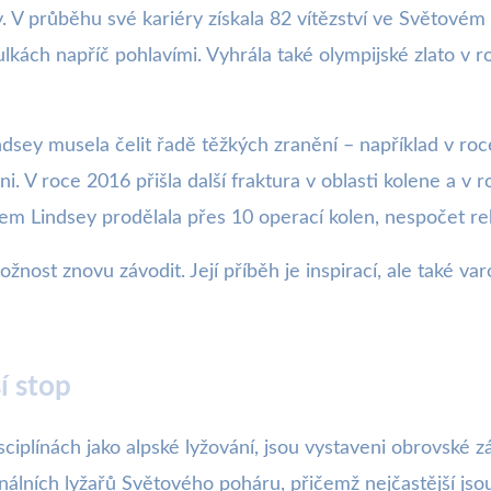
y. V průběhu své kariéry získala 82 vítězství ve Světové
ulkách napříč pohlavími. Vyhrála také olympijské zlato v 
indsey musela čelit řadě těžkých zranění – například v r
i. V roce 2016 přišla další fraktura v oblasti kolene a v
em Lindsey prodělala přes 10 operací kolen, nespočet reh
ožnost znovu závodit. Její příběh je inspirací, ale také 
í stop
ciplínách jako alpské lyžování, jsou vystaveni obrovské zá
nálních lyžařů Světového poháru, přičemž nejčastější jso