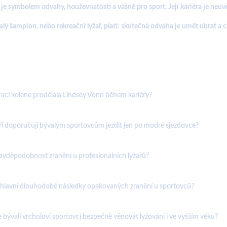
je symbolem odvahy, houževnatosti a vášně pro sport. Její kariéra je neuv
valý šampion, nebo rekreační lyžař, platí: skutečná odvaha je umět ubrat a 
rací kolene prodělala Lindsey Vonn během kariéry?
ři doporučují bývalým sportovcům jezdit jen po modré sjezdovce?
ravděpodobnost zranění u profesionálních lyžařů?
 hlavní dlouhodobé následky opakovaných zranění u sportovců?
bývalí vrcholoví sportovci bezpečně věnovat lyžování i ve vyšším věku?