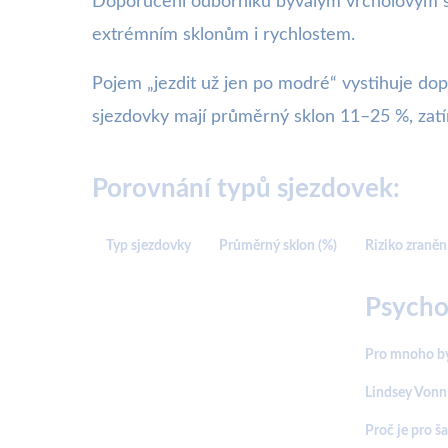
Doporučení odborníků bývalým vrcholovým spo
extrémním sklonům i rychlostem.
Pojem „jezdit už jen po modré“ vystihuje dopo
sjezdovky mají průměrný sklon 11–25 %, zatí
Porovnání typů sjezdovek:
Typ sjezdovky
Průměrný sklon (%)
Riziko zraněn
Psycho
Pro mnoho býv
Lindsey Vonn 
Proč je pro š