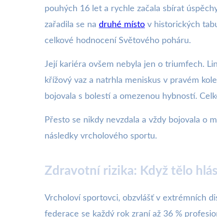
pouhých 16 let a rychle začala sbírat úspěch
zařadila se na
druhé místo
v historických tab
celkové hodnocení Světového poháru.
Její kariéra ovšem nebyla jen o triumfech. L
křížový vaz a natrhla meniskus v pravém kolen
bojovala s bolestí a omezenou hybností. Celk
Přesto se nikdy nevzdala a vždy bojovala o m
následky vrcholového sportu.
Zdravotní rizika: Když tělo hlás
Vrcholoví sportovci, obzvlášť v extrémních dis
federace se každý rok zraní až 36 % profesio