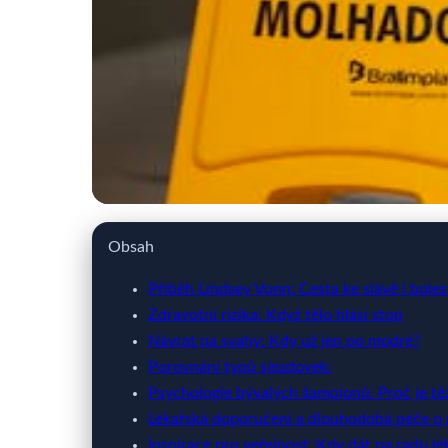
webya.cz
Obsah
Lindsey Vonn: Kdy U
Příběh Lindsey Vonn: Cesta ke slávě i bol
Zdravotní rizika: Když tělo hlásí stop
Návrat na svahy: Kdy už jen po modré?
7. 3. 2026
· 10 min čtení · Autor: Nela Švecová
Porovnání typů sjezdovek:
Psychologie bývalých šampionů: Proč je tě
Lékařská doporučení a dlouhodobá péče o
Inspirace pro veřejnost: Kdy dát na radu lé