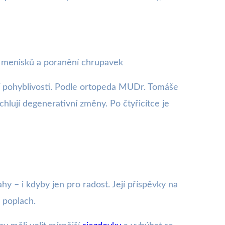
ní menisků a poranění chrupavek
ní pohyblivosti. Podle ortopeda MUDr. Tomáše
hlují degenerativní změny. Po čtyřicítce je
hy – i kdyby jen pro radost. Její příspěvky na
a poplach.