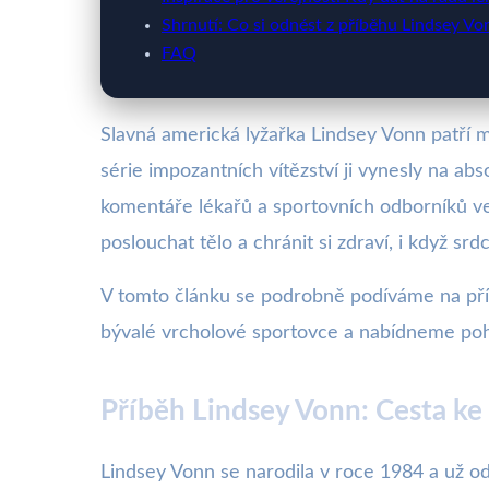
Shrnutí: Co si odnést z příběhu Lindsey Vo
FAQ
Slavná americká lyžařka Lindsey Vonn patří me
série impozantních vítězství ji vynesly na ab
komentáře lékařů a sportovních odborníků ve 
poslouchat tělo a chránit si zdraví, i když srd
V tomto článku se podrobně podíváme na př
bývalé vrcholové sportovce a nabídneme pohled
Příběh Lindsey Vonn: Cesta ke
Lindsey Vonn se narodila v roce 1984 a už o