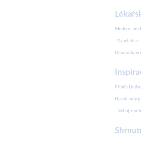
Lékařs
Moderní medic
- Vyhýbat se 
Dlouhodobý do
Inspira
Příběh Lindse
Hlavní rady p
- Nebojte se 
Shrnutí