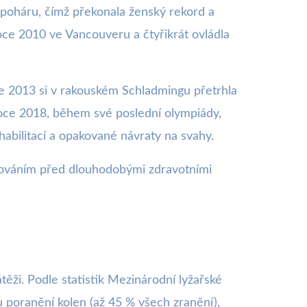
m poháru, čímž překonala ženský rekord a
roce 2010 ve Vancouveru a čtyřikrát ovládla
oce 2013 si v rakouském Schladmingu přetrhla
 roce 2018, během své poslední olympiády,
abilitací a opakované návraty na svahy.
varováním před dlouhodobými zdravotními
těži. Podle statistik Mezinárodní lyžařské
u poranění kolen (až 45 % všech zranění),