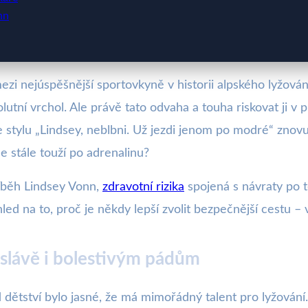
nn
zi nejúspěšnější sportovkyně v historii alpského lyžování
solutní vrchol. Ale právě tato odvaha a touha riskovat ji 
stylu „Lindsey, neblbni. Už jezdi jenom po modré“ znovu 
ce stále touží po adrenalinu?
íběh Lindsey Vonn,
zdravotní rizika
spojená s návraty po 
 na to, proč je někdy lepší zvolit bezpečnější cestu – v 
 slávě i bolestivým pádům
d dětství bylo jasné, že má mimořádný talent pro lyžová