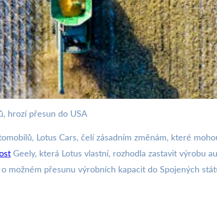
sů, hrozí přesun do USA
v Británii, Možný Přesun 
tomobilů, Lotus Cars, čelí zásadním změnám, které mohou
ost
Geely, která Lotus vlastní, rozhodla zastavit výrobu 
ce o možném přesunu výrobních kapacit do Spojených stá