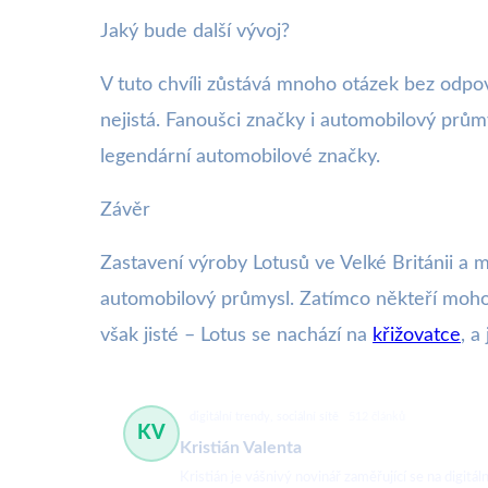
Jaký bude další vývoj?
V tuto chvíli zůstává mnoho otázek bez odpově
nejistá. Fanoušci značky i automobilový prů
legendární automobilové značky.
Závěr
Zastavení výroby Lotusů ve Velké Británii 
automobilový průmysl. Zatímco někteří mohou v
však jisté – Lotus se nachází na
křižovatce
, a
digitální trendy, sociální sítě
512 článků
KV
Kristián Valenta
Kristián je vášnivý novinář zaměřující se na digit