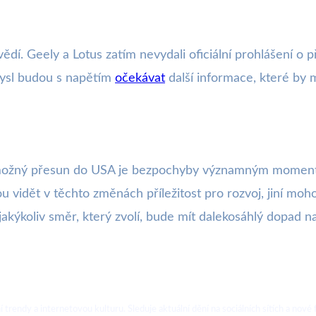
dí. Geely a Lotus zatím nevydali oficiální prohlášení o 
mysl budou s napětím
očekávat
další informace, které by m
a možný přesun do USA je bezpochyby významným momente
idět v těchto změnách příležitost pro rozvoj, jiní mohou 
 jakýkoliv směr, který zvolí, bude mít dalekosáhlý dopad 
ální trendy a internetovou kulturu. Sleduje aktuální dění na sociálních sítích a 