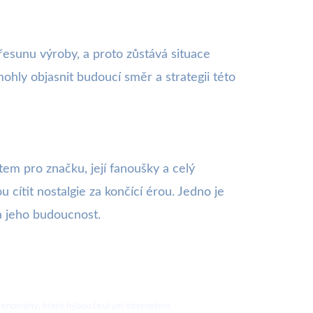
přesunu výroby, a proto zůstává situace
ohly objasnit budoucí směr a strategii této
m pro značku, její fanoušky a celý
cítit nostalgie za končící érou. Jedno je
na jeho budoucnost.
nové fenomény, které hýbou českým internetem.