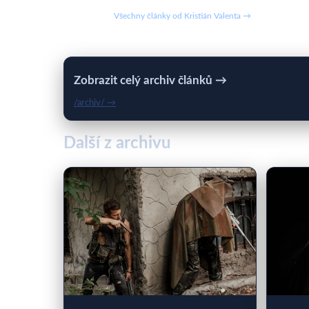
Všechny články od Kristián Valenta →
Zobrazit celý archiv článků →
/archiv/ →
Další z archivu