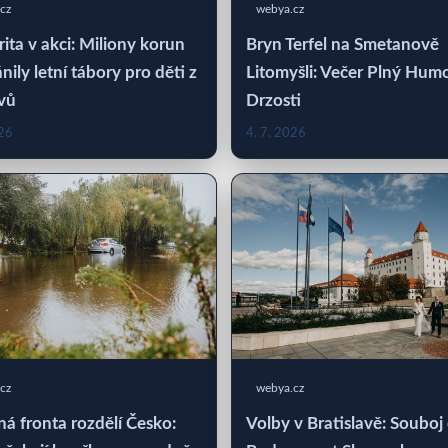
cz
webya.cz
rita v akci: Miliony korun
Bryn Terfel na Smetanově
nily letní tábory pro děti z
Litomyšli: Večer Plný Hum
vů
Drzosti
026
4. 7. 2026
cz
webya.cz
á fronta rozdělí Česko:
Volby v Bratislavě: Souboj