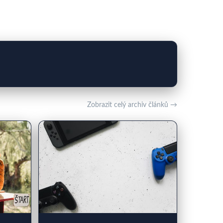
Zobrazit celý archiv článků →