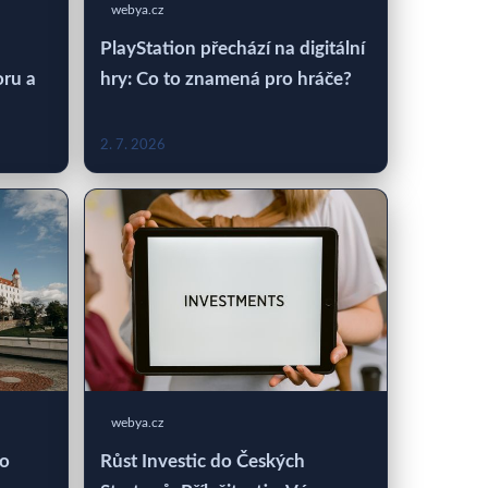
webya.cz
PlayStation přechází na digitální
oru a
hry: Co to znamená pro hráče?
2. 7. 2026
webya.cz
 o
Růst Investic do Českých