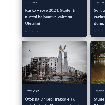
webya.cz
webya.
Rusko v roce 2024: Studenti
Solida
nuceni bojovat ve válce na
zachrá
Ukrajině
domo
6. 7. 2026
5. 7. 2
webya.cz
webya.
Útok na Dnipro: Tragédie s 6
Studen