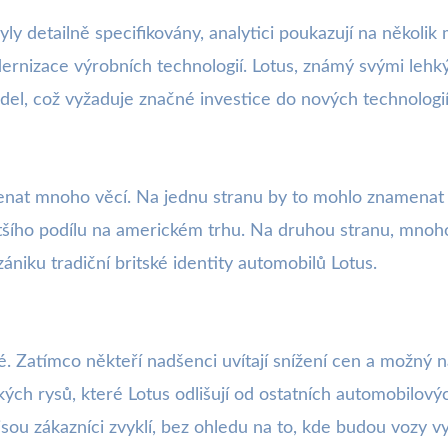
yly detailně specifikovány, analytici poukazují na někol
ernizace výrobních technologií. Lotus, známý svými lehký
del, což vyžaduje značné investice do nových technologií
at mnoho věcí. Na jednu stranu by to mohlo znamenat s
většího podílu na americkém trhu. Na druhou stranu, mno
niku tradiční britské identity automobilů Lotus.
Zatímco někteří nadšenci uvítají snížení cen a možný nár
kých rysů, které Lotus odlišují od ostatních automobilový
jsou zákazníci zvyklí, bez ohledu na to, kde budou vozy v