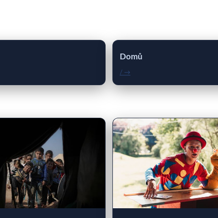
Domů
/ →