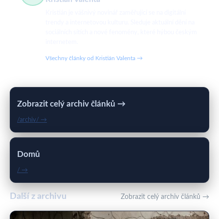
Kristián je vášnivý novinář zaměřující se na digitální
trendy a internetovou kulturu. Sleduje aktuální dění na
sociálních sítích a nové fenomény, které hýbou českým
internetem.
Všechny články od Kristián Valenta →
Zobrazit celý archiv článků →
/archiv/ →
Domů
/ →
Další z archivu
Zobrazit celý archiv článků →