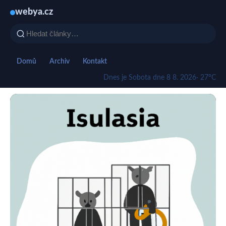
webya.cz
Domů
Archiv
Kontakt
Dnes je Sobota dne 8 8. 2026
· 27°C