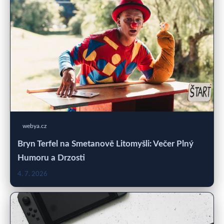
webya.cz
Bryn Terfel na Smetanově Litomyšli: Večer Plný
Humoru a Drzosti
4. 7. 2026