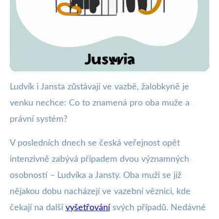
Ludvík i Jansta zůstávají ve vazbě, žalobkyně je
webya.cz
venku nechce: Co to znamená pro oba muže a
Ludvík a Jansta zůstávají ve vazbě:
právní systém?
Důsledky pro ně a právo
V posledních dnech se česká veřejnost opět
27. 5. 2025
· 3 min čtení · Autor: Kristián Valenta
intenzivně zabývá případem dvou významných
osobností – Ludvíka a Jansty. Oba muži se již
nějakou dobu nacházejí ve vazební věznici, kde
čekají na další
vyšetřování
svých případů. Nedávné