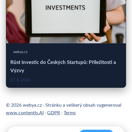
webya.cz
Růst Investic do Českých Startupů: Příležitosti a
Výzvy
27. 6. 2026
© 2026 webya.cz · Stránku a veškerý obsah vygeneroval
www.contentis.AI
·
GDPR
·
Terms