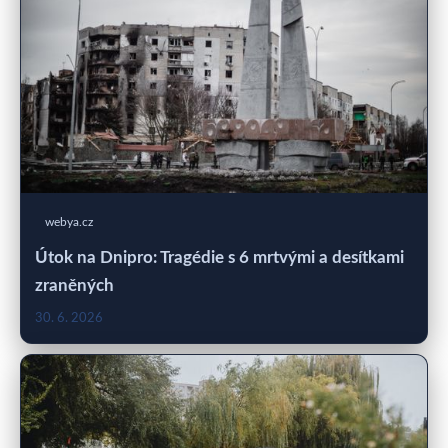
webya.cz
Útok na Dnipro: Tragédie s 6 mrtvými a desítkami
zraněných
30. 6. 2026