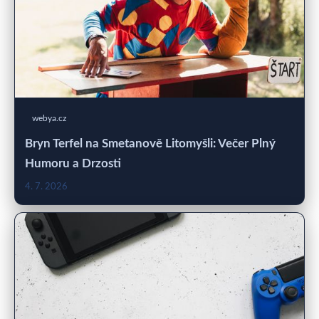
webya.cz
Bryn Terfel na Smetanově Litomyšli: Večer Plný
Humoru a Drzosti
4. 7. 2026