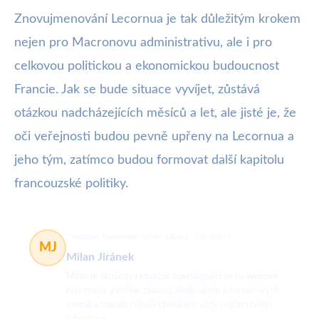
Znovujmenování Lecornua je tak důležitým krokem
nejen pro Macronovu administrativu, ale i pro
celkovou politickou a ekonomickou budoucnost
Francie. Jak se bude situace vyvíjet, zůstává
otázkou nadcházejících měsíců a let, ale jisté je, že
oči veřejnosti budou pevně upřeny na Lecornua a
jeho tým, zatímco budou formovat další kapitolu
francouzské politiky.
webové fenomény, online zábava
469 článků
MJ
Milan Jiránek
Milan je zkušený redaktor specializující se na webové
fenomény a online zábavu. Sledováním internetových
memů a trendů přináší čtenářům vždy nejčerstvější