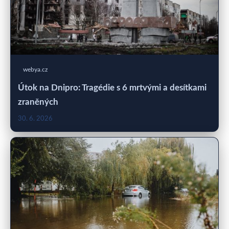
webya.cz
Útok na Dnipro: Tragédie s 6 mrtvými a desítkami
zraněných
30. 6. 2026