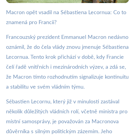
Macron opět vsadil na Sébastiena Lecornua: Co to
webya.cz
znamená pro Francii?
Macron znovu jmenuje Lecornua:
Co to znamená pro Francii?
Francouzský prezident Emmanuel Macron nedávno
oznámil, že do čela vlády znovu jmenuje Sébastiena
11. 10. 2025
· 3 min čtení · Autor: Milan Jiránek
Lecornua. Tento krok přichází v době, kdy Francie
čelí řadě vnitřních i mezinárodních výzev, a zdá se,
že Macron tímto rozhodnutím signalizuje kontinuitu
a stabilitu ve svém vládním týmu.
Sébastien Lecornu, který již v minulosti zastával
několik důležitých vládních rolí, včetně ministra pro
místní samosprávy, je považován za Macronova
důvěrníka s silným politickým zázemím. Jeho