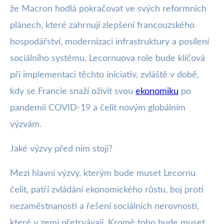
že Macron hodlá pokračovat ve svých reformních
plánech, které zahrnují zlepšení francouzského
hospodářství, modernizaci infrastruktury a posílení
sociálního systému. Lecornuova role bude klíčová
při implementaci těchto iniciativ, zvláště v době,
kdy se Francie snaží oživit svou
ekonomiku
po
pandemii COVID-19 a čelit novým globálním
výzvám.
Jaké výzvy před ním stojí?
Mezi hlavní výzvy, kterým bude muset Lecornu
čelit, patří zvládání ekonomického růstu, boj proti
nezaměstnanosti a řešení sociálních nerovností,
které v zemi přetrvávají. Kromě toho bude muset