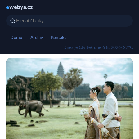
webya.cz
Domů
Archiv
Kontakt
Dnes je Čtvrtek dne 6 8. 2026
· 27°C