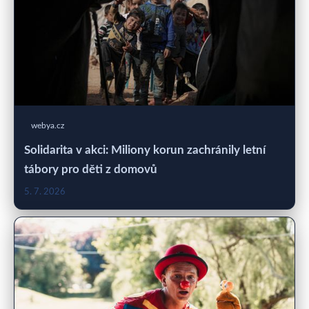
webya.cz
Solidarita v akci: Miliony korun zachránily letní
tábory pro děti z domovů
5. 7. 2026