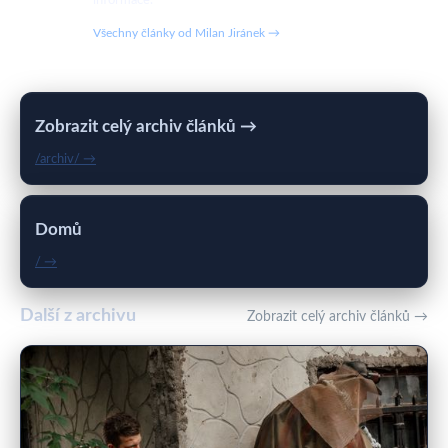
informace.
Všechny články od Milan Jiránek →
Zobrazit celý archiv článků →
/archiv/ →
Domů
/ →
Další z archivu
Zobrazit celý archiv článků →