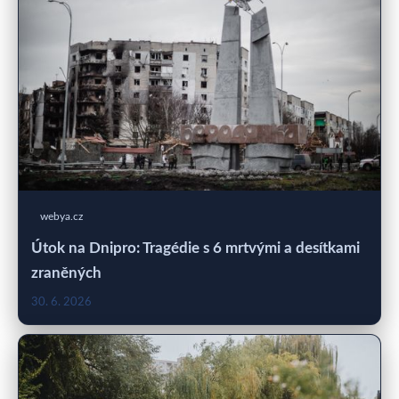
webya.cz
Útok na Dnipro: Tragédie s 6 mrtvými a desítkami
zraněných
30. 6. 2026