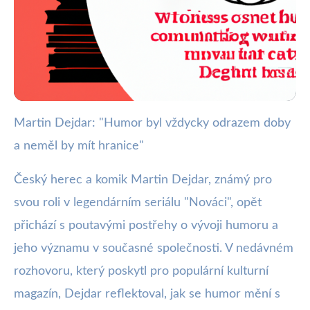
Martin Dejdar: "Humor byl vždycky odrazem doby
webya.cz
a neměl by mít hranice"
Martin Dejdar: Humor bez hranic
odráží společnost
Český herec a komik Martin Dejdar, známý pro
svou roli v legendárním seriálu "Nováci", opět
30. 5. 2025
· 3 min čtení · Autor: Milan Jiránek
přichází s poutavými postřehy o vývoji humoru a
jeho významu v současné společnosti. V nedávném
rozhovoru, který poskytl pro populární kulturní
magazín, Dejdar reflektoval, jak se humor mění s