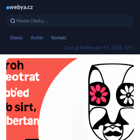
webya.cz
Domů
Archiv
Kontakt
Dnes je Neděle dne 9 8. 2026
· 32°C