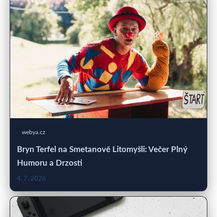
webya.cz
Bryn Terfel na Smetanově Litomyšli: Večer Plný
Humoru a Drzosti
4. 7. 2026