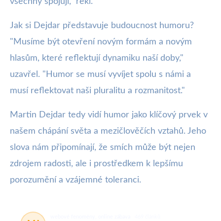
všechny spojují," řekl.
Jak si Dejdar představuje budoucnost humoru?
"Musíme být otevření novým formám a novým
hlasům, které reflektují dynamiku naší doby,"
uzavřel. "Humor se musí vyvíjet spolu s námi a
musí reflektovat naši pluralitu a rozmanitost."
Martin Dejdar tedy vidí humor jako klíčový prvek v
našem chápání světa a mezičlověčích vztahů. Jeho
slova nám připomínají, že smích může být nejen
zdrojem radosti, ale i prostředkem k lepšímu
porozumění a vzájemné toleranci.
webové fenomény, online zábava
469 článků