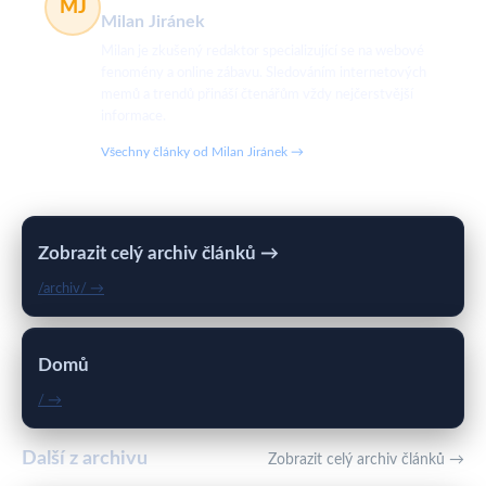
MJ
Milan Jiránek
Milan je zkušený redaktor specializující se na webové
fenomény a online zábavu. Sledováním internetových
memů a trendů přináší čtenářům vždy nejčerstvější
informace.
Všechny články od Milan Jiránek →
Zobrazit celý archiv článků →
/archiv/ →
Domů
/ →
Další z archivu
Zobrazit celý archiv článků →