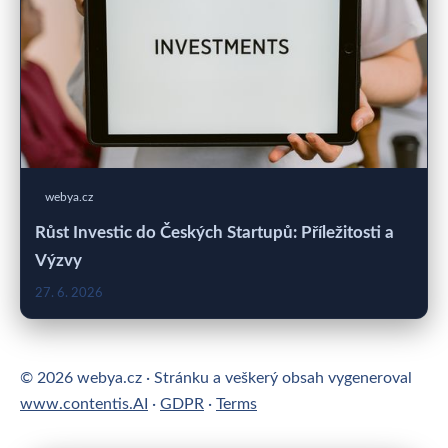
webya.cz
Růst Investic do Českých Startupů: Příležitosti a
Výzvy
27. 6. 2026
© 2026 webya.cz · Stránku a veškerý obsah vygeneroval
www.contentis.AI
·
GDPR
·
Terms