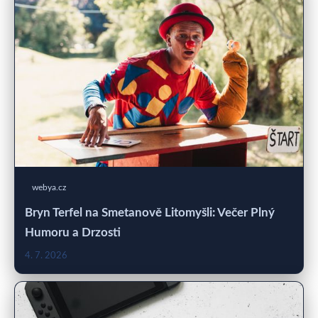
webya.cz
Bryn Terfel na Smetanově Litomyšli: Večer Plný
Humoru a Drzosti
4. 7. 2026