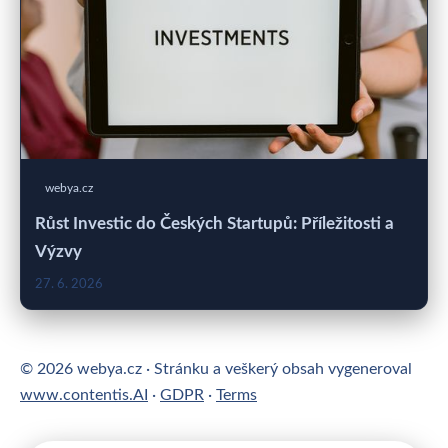
webya.cz
Růst Investic do Českých Startupů: Příležitosti a
Výzvy
27. 6. 2026
© 2026 webya.cz · Stránku a veškerý obsah vygeneroval
www.contentis.AI
·
GDPR
·
Terms