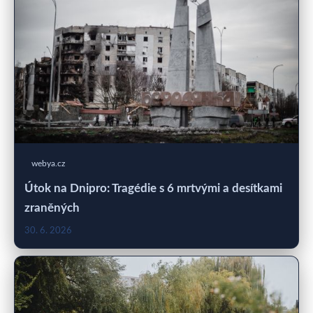
webya.cz
Útok na Dnipro: Tragédie s 6 mrtvými a desítkami
zraněných
30. 6. 2026