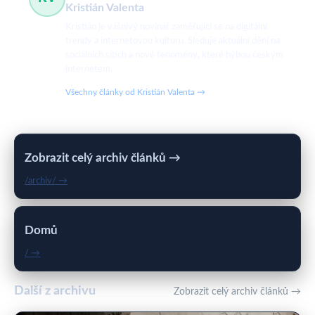
Kristián Valenta
Kristián je vášnivý novinář zaměřující se na digitální
trendy a internetovou kulturu. Sleduje aktuální dění na
sociálních sítích a nové fenomény, které hýbou českým
internetem.
Všechny články od Kristián Valenta →
Zobrazit celý archiv článků →
/archiv/ →
Domů
/ →
Další z archivu
Zobrazit celý archiv článků →