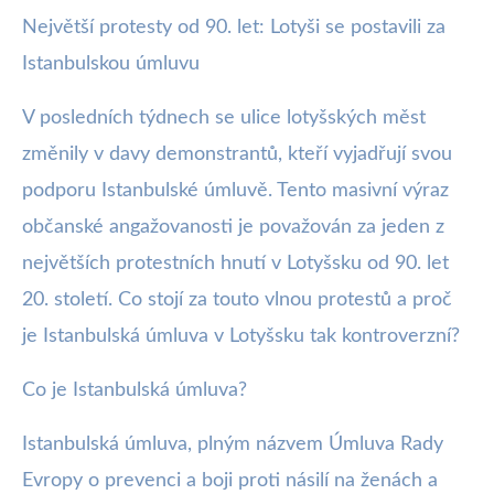
Největší protesty od 90. let: Lotyši se postavili za
webya.cz
Istanbulskou úmluvu
Masivní Protesty v Lotyšsku: Boj
za Ratifikaci Istanbulské Úmluvy
V posledních týdnech se ulice lotyšských měst
změnily v davy demonstrantů, kteří vyjadřují svou
8. 11. 2025
· 4 min čtení · Autor: Kristián Valenta
podporu Istanbulské úmluvě. Tento masivní výraz
občanské angažovanosti je považován za jeden z
největších protestních hnutí v Lotyšsku od 90. let
20. století. Co stojí za touto vlnou protestů a proč
je Istanbulská úmluva v Lotyšsku tak kontroverzní?
Co je Istanbulská úmluva?
Istanbulská úmluva, plným názvem Úmluva Rady
Evropy o prevenci a boji proti násilí na ženách a