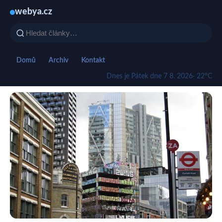
webya.cz
Domů
Archiv
Kontakt
Dnes je Pátek dne 7 8. 2026
· 22°C