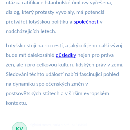
otázka ratifikace Istanbulské úmluvy vyřešena,
dialog, který protesty vyvolaly, má potenciál
přetvářet lotyšskou politiku a
společnost
v
nadcházejících letech.
Lotyšsko stojí na rozcestí, a jakýkoli jeho další vývoj
bude mít dalekosáhlé
důsledky
nejen pro práva
žen, ale i pro celkovou kulturu lidských práv v zemi.
Sledování těchto událostí nabízí fascinující pohled
na dynamiku společenských změn v
postsovětských státech a v širším evropském
kontextu.
digitální trendy, sociální sítě
512 článků
KV