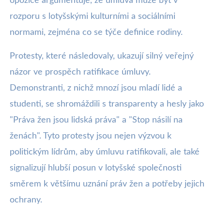
opozice argumentuje, že úmluva může být v
rozporu s lotyšskými kulturními a sociálními
normami, zejména co se týče definice rodiny.
Protesty, které následovaly, ukazují silný veřejný
názor ve prospěch ratifikace úmluvy.
Demonstranti, z nichž mnozí jsou mladí lidé a
studenti, se shromáždili s transparenty a hesly jako
"Práva žen jsou lidská práva" a "Stop násilí na
ženách". Tyto protesty jsou nejen výzvou k
politickým lídrům, aby úmluvu ratifikovali, ale také
signalizují hlubší posun v lotyšské společnosti
směrem k většímu uznání práv žen a potřeby jejich
ochrany.