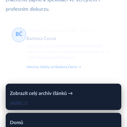
profesním diskurzu.
internetové trendy, sociální média
511 článků
BČ
Barbora Černá
Barbora je vášnivá novinářka sledující nejnovější
internetové trendy a sociální média. Zaměřuje se na
virální obsah a digitální kulturu.
Všechny články od Barbora Černá →
Zobrazit celý archiv článků →
/archiv/ →
Domů