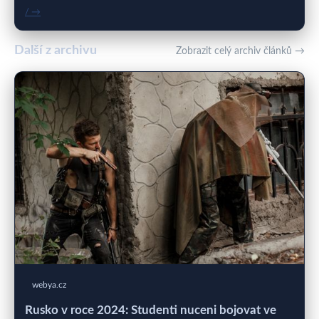
/ →
Další z archivu
Zobrazit celý archiv článků →
webya.cz
Rusko v roce 2024: Studenti nuceni bojovat ve