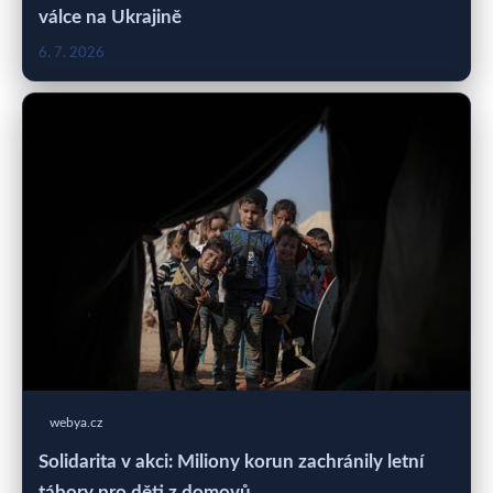
válce na Ukrajině
6. 7. 2026
webya.cz
Solidarita v akci: Miliony korun zachránily letní
tábory pro děti z domovů