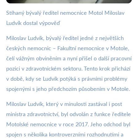
Stíhaný bývalý ředitel nemocnice Motol Miloslav
webya.cz
Ludvík dostal výpověď
Miloslav Ludvík Dostal Výpověď,
Čelí Obvinění z Motola
Miloslav Ludvík, bývalý ředitel jedné z největších
českých nemocnic – Fakultní nemocnice v Motole,
31. 1. 2026
· 3 min čtení · Autor: Barbora Černá
čelí vážným obviněním a nyní přišel o další pracovní
pozici v zdravotnickém sektoru. Tento krok přichází
v době, kdy se Ludvík potýká s právními problémy
spojenými s jeho předchozím působením v Motole.
Miloslav Ludvík, který v minulosti zastával i post
ministra zdravotnictví, byl odvolán z funkce ředitele
Motolské nemocnice v roce 2017. Jeho odchod byl
spojen s několika kontroverzními rozhodnutími a