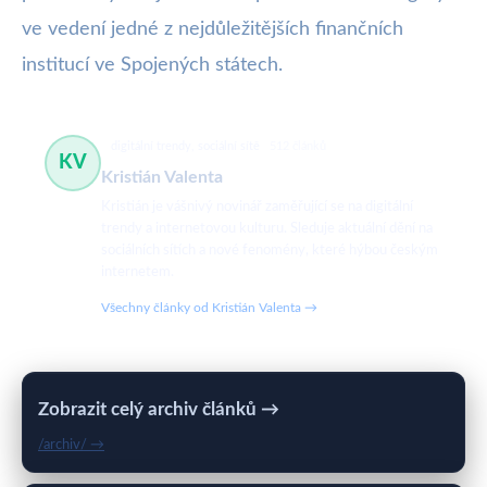
ve vedení jedné z nejdůležitějších finančních
institucí ve Spojených státech.
digitální trendy, sociální sítě
512 článků
KV
Kristián Valenta
Kristián je vášnivý novinář zaměřující se na digitální
trendy a internetovou kulturu. Sleduje aktuální dění na
sociálních sítích a nové fenomény, které hýbou českým
internetem.
Všechny články od Kristián Valenta →
Zobrazit celý archiv článků →
/archiv/ →