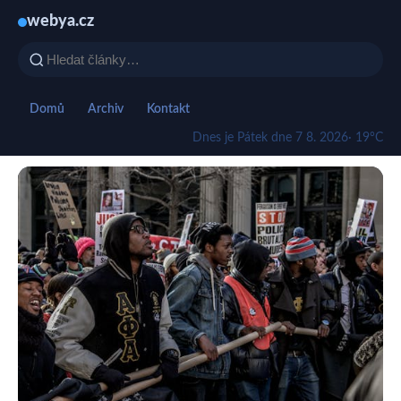
webya.cz
Domů
Archiv
Kontakt
Dnes je Pátek dne 7 8. 2026
· 19°C