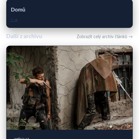
Domů
/ →
Další z archivu
Zobrazit celý archiv článků →
webya.cz