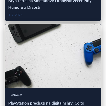
Bryn Terfel na Smetanově Litomyšli: Večer Plný
Humoru a Drzosti
4. 7. 2026
webya.cz
PlayStation přechází na digitální hry: Co to