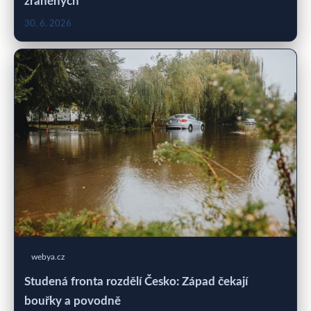
zraněných
30. 6. 2026
webya.cz
Studená fronta rozdělí Česko: Západ čekají
bouřky a povodně