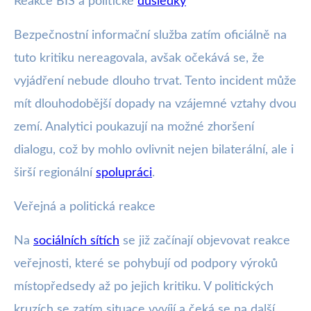
Reakce BIS a politické
důsledky
Bezpečnostní informační služba zatím oficiálně na
tuto kritiku nereagovala, avšak očekává se, že
vyjádření nebude dlouho trvat. Tento incident může
mít dlouhodobější dopady na vzájemné vztahy dvou
zemí. Analytici poukazují na možné zhoršení
dialogu, což by mohlo ovlivnit nejen bilaterální, ale i
širší regionální
spolupráci
.
Veřejná a politická reakce
Na
sociálních sítích
se již začínají objevovat reakce
veřejnosti, které se pohybují od podpory výroků
místopředsedy až po jejich kritiku. V politických
kruzích se zatím situace vyvíjí a čeká se na další