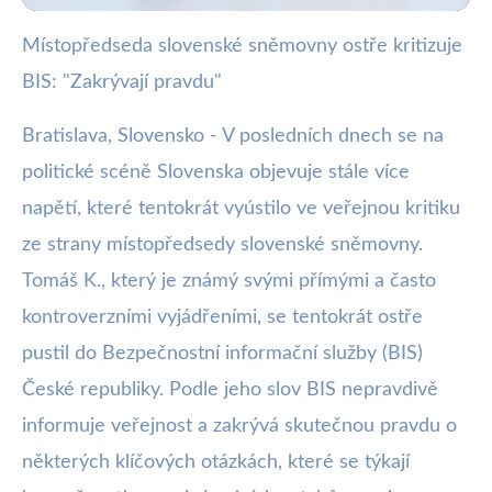
Místopředseda slovenské sněmovny ostře kritizuje
webya.cz
BIS: "Zakrývají pravdu"
Místopředseda slovenské
sněmovny obvinil BIS z lží a
Bratislava, Slovensko - V posledních dnech se na
politické scéně Slovenska objevuje stále více
zkreslování
napětí, které tentokrát vyústilo ve veřejnou kritiku
18. 7. 2025
· 3 min čtení · Autor: Barbora Černá
ze strany místopředsedy slovenské sněmovny.
Tomáš K., který je známý svými přímými a často
kontroverzními vyjádřeními, se tentokrát ostře
pustil do Bezpečnostní informační služby (BIS)
České republiky. Podle jeho slov BIS nepravdivě
informuje veřejnost a zakrývá skutečnou pravdu o
některých klíčových otázkách, které se týkají