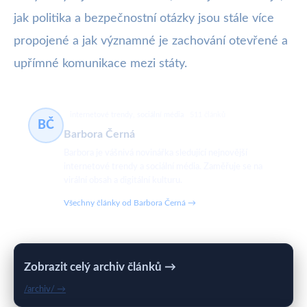
jak politika a bezpečnostní otázky jsou stále více
propojené a jak významné je zachování otevřené a
upřímné komunikace mezi státy.
internetové trendy, sociální média
511 článků
BČ
Barbora Černá
Barbora je vášnivá novinářka sledující nejnovější
internetové trendy a sociální média. Zaměřuje se na
virální obsah a digitální kulturu.
Všechny články od Barbora Černá →
Zobrazit celý archiv článků →
/archiv/ →