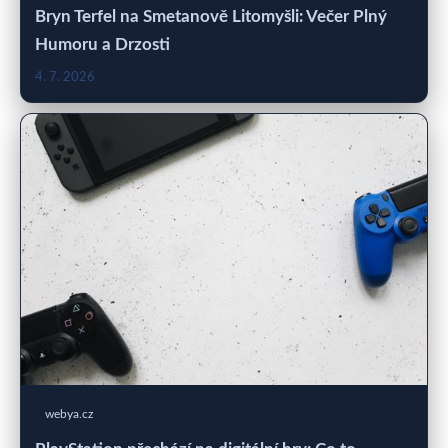
Bryn Terfel na Smetanově Litomyšli: Večer Plný
Humoru a Drzosti
4. 7. 2026
webya.cz