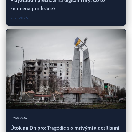
PlayStation přechází na digitální hry: Co to
znamená pro hráče?
2. 7. 2026
webya.cz
Útok na Dnipro: Tragédie s 6 mrtvými a desítkami