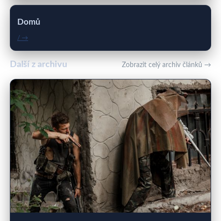
Domů
/ →
Další z archivu
Zobrazit celý archiv článků →