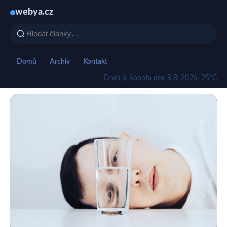
webya.cz
Domů
Archiv
Kontakt
Dnes je Sobota dne 8 8. 2026
· 25°C