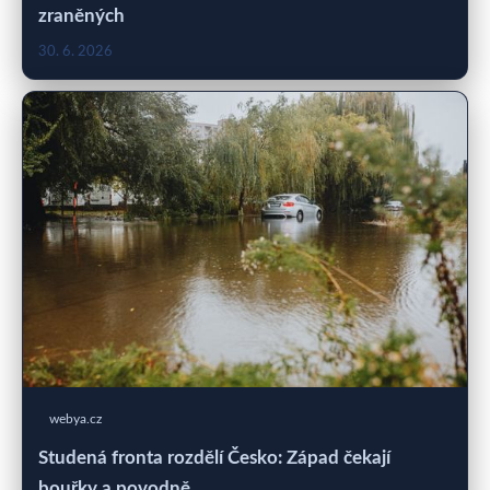
zraněných
30. 6. 2026
webya.cz
Studená fronta rozdělí Česko: Západ čekají
bouřky a povodně