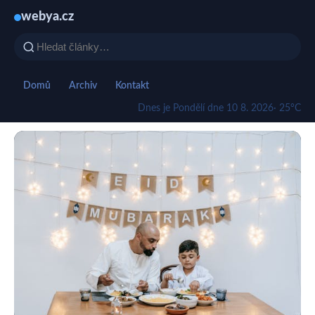
webya.cz
Domů
Archiv
Kontakt
Dnes je Pondělí dne 10 8. 2026
· 25°C