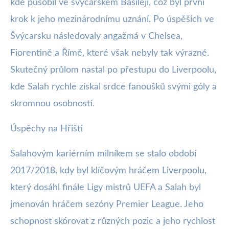
kde působil ve švýcarském Basileji, což byl první
krok k jeho mezinárodnímu uznání. Po úspěších ve
Švýcarsku následovaly angažmá v Chelsea,
Fiorentině a Římě, které však nebyly tak výrazné.
Skutečný průlom nastal po přestupu do Liverpoolu,
kde Salah rychle získal srdce fanoušků svými góly a
skromnou osobností.
Úspěchy na Hřišti
Salahovým kariérním milníkem se stalo období
2017/2018, kdy byl klíčovým hráčem Liverpoolu,
který dosáhl finále Ligy mistrů UEFA a Salah byl
jmenován hráčem sezóny Premier League. Jeho
schopnost skórovat z různých pozic a jeho rychlost