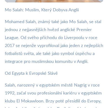
Mo Salah: Muslim, Který Dobyva Anglii
webya.cz
Mo Salah: Jak Muslimská Hvězda
Mohamed Salah, známý také jako Mo Salah, se stal
Ovládla Premier League
jednou z nejjasnějších hvězd anglické Premier
League. Od svého příchodu do Liverpoolu v roce
2. 1. 2026
· 3 min čtení · Autor: Milan Jiránek
2017 se nejenže vyprofiloval jako jeden z nejlepších
fotbalistů světa, ale také jako symbol úspěchu a
integrace pro muslimskou komunitu v Anglii.
Od Egypta k Evropské Slávě
Salah, narozený v egyptském městě Nagrig v roce
1992, začal svou profesionální kariéru v egyptském
klubu El Mokawloon. Brzy poté přesídlil do Evropy,