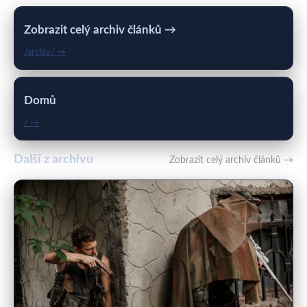
Zobrazit celý archiv článků →
/archiv/ →
Domů
/ →
Další z archivu
Zobrazit celý archiv článků →