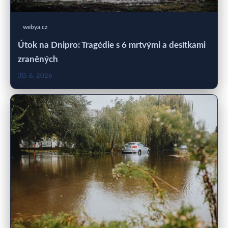
webya.cz
Útok na Dnipro: Tragédie s 6 mrtvými a desítkami
zraněných
30. 6. 2026