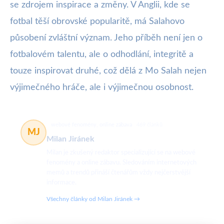
se zdrojem inspirace a změny. V Anglii, kde se
fotbal těší obrovské popularitě, má Salahovo
působení zvláštní význam. Jeho příběh není jen o
fotbalovém talentu, ale o odhodlání, integritě a
touze inspirovat druhé, což dělá z Mo Salah nejen
výjimečného hráče, ale i výjimečnou osobnost.
webové fenomény, online zábava
469 článků
MJ
Milan Jiránek
Milan je zkušený redaktor specializující se na webové
fenomény a online zábavu. Sledováním internetových
memů a trendů přináší čtenářům vždy nejčerstvější
informace.
Všechny články od Milan Jiránek →