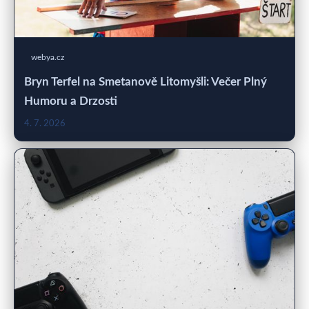
webya.cz
Bryn Terfel na Smetanově Litomyšli: Večer Plný
Humoru a Drzosti
4. 7. 2026