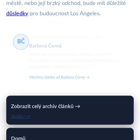
městě, nebo její brzký odchod, bude mít důležité
důsledky
pro budoucnost Los Angeles.
internetové trendy, sociální média
511 článků
BČ
Barbora Černá
Barbora je vášnivá novinářka sledující nejnovější
internetové trendy a sociální média. Zaměřuje se na
virální obsah a digitální kulturu.
Všechny články od Barbora Černá →
Zobrazit celý archiv článků →
/archiv/ →
Domů