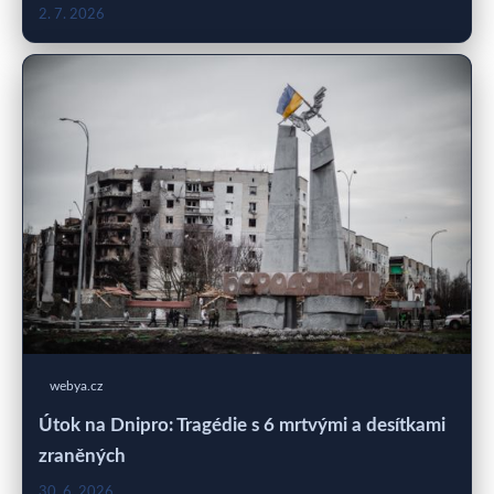
2. 7. 2026
webya.cz
Útok na Dnipro: Tragédie s 6 mrtvými a desítkami
zraněných
30. 6. 2026