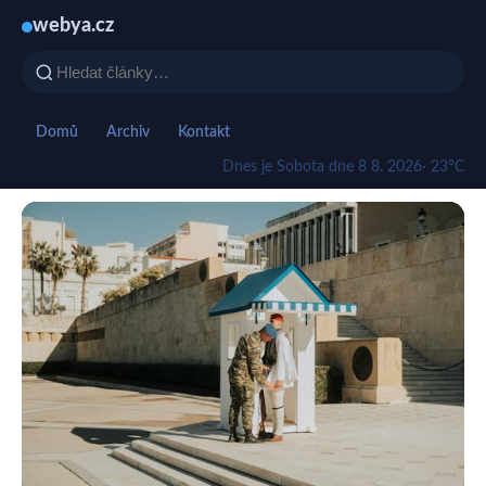
webya.cz
Domů
Archiv
Kontakt
Dnes je Sobota dne 8 8. 2026
· 23°C