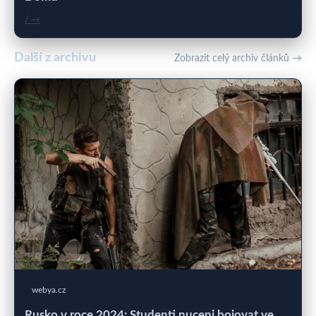
/ →
Další z archivu
Zobrazit celý archiv článků →
webya.cz
Rusko v roce 2024: Studenti nuceni bojovat ve