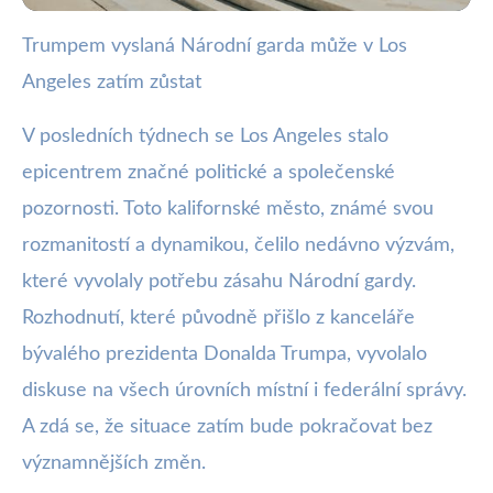
Trumpem vyslaná Národní garda může v Los
webya.cz
Angeles zatím zůstat
Národní garda zůstává v LA na
příkaz Trumpa; Město v napětí
V posledních týdnech se Los Angeles stalo
epicentrem značné politické a společenské
13. 6. 2025
· 3 min čtení · Autor: Barbora Černá
pozornosti. Toto kalifornské město, známé svou
rozmanitostí a dynamikou, čelilo nedávno výzvám,
které vyvolaly potřebu zásahu Národní gardy.
Rozhodnutí, které původně přišlo z kanceláře
bývalého prezidenta Donalda Trumpa, vyvolalo
diskuse na všech úrovních místní i federální správy.
A zdá se, že situace zatím bude pokračovat bez
významnějších změn.