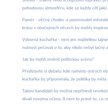
Šotouš - známý svou schopností vyprávět příbě
pohodovou atmosféru, kde se každý cítí jako 
Flanér - věčný chodec a pozorovatel městského
krásu v obyčejných věcech by mohly inspirovat
Výborná kuchařka - není jen majitelkou tajných
nutnost pečovat o to, aby nikdo nebyl lačný a
Jak by mohli změnit politickou scénu?
Představte si debaty, kde namísto ostrých slov
kuchařka by připomínala, že politika by měl
Takoví kandidáti by možná nepřinesli revolučn
dívali novýma očima. A není to právě to, co