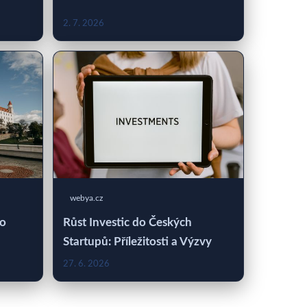
2. 7. 2026
webya.cz
 o
Růst Investic do Českých
Startupů: Příležitosti a Výzvy
27. 6. 2026