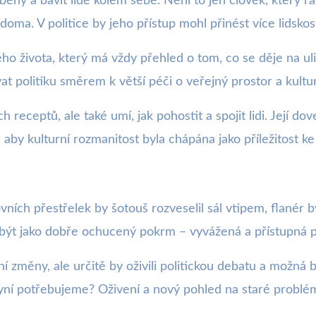
hy a bavit lidé kolem sebe. Není to jen člověk, který rád 
doma. V politice by jeho přístup mohl přinést více lidsk
 života, který má vždy přehled o tom, co se děje na ulic
 politiku směrem k větší péči o veřejný prostor a kultur
 receptů, ale také umí, jak pohostit a spojit lidi. Její d
 aby kulturní rozmanitost byla chápána jako příležitost k
ních přestřelek by šotouš rozveselil sál vtipem, flanér by
a být jako dobře ochucený pokrm – vyvážená a přístupná 
í změny, ale určitě by oživili politickou debatu a možná b
 nyní potřebujeme? Oživení a nový pohled na staré problé