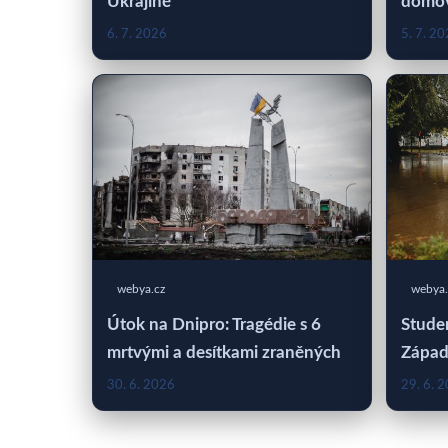
Ukrajině
domo
6. 7. 2026
5. 7. 2
webya.cz
webya.
Útok na Dnipro: Tragédie s 6
Studen
mrtvými a desítkami zraněných
Západ
30. 6. 2026
29. 6. 