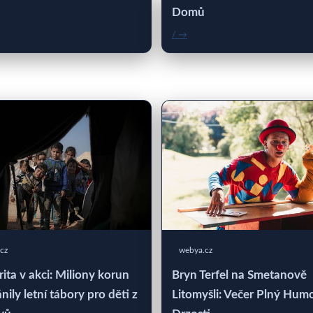
Domů
/ →
cz
webya.cz
rita v akci: Miliony korun
Bryn Terfel na Smetanově
nily letní tábory pro děti z
Litomyšli: Večer Plný Hum