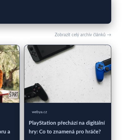
Zobrazit celý archiv článků →
webya.cz
PlayStation přechází na digitální
oru a
hry: Co to znamená pro hráče?