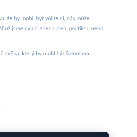
, že by mohli být volitelní, nás může
 Ať už jsme cynici znechuceni politikou nebo
e i člověka, který by mohl být šotoušem,
u.