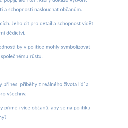
popíjí, ale i ten, který dokáže vytvořit
osti a schopnosti naslouchat občanům.
ích. Jeho cit pro detail a schopnost vidět
ní dědictví.
ovednosti by v politice mohly symbolizovat
e společnému růstu.
 přinesl příběhy z reálného života lidí a
pro všechny.
y přiměli více občanů, aby se na politiku
my?