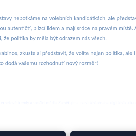
tavy nepotkáme na volebních kandidátkách, ale představa
sou autentičtí, blízcí lidem a mají srdce na pravém místě.
, že politika by měla být odrazem nás všech.
kabince, zkuste si představit, že volíte nejen politika, al
to dodá vašemu rozhodnutí nový rozměr!
ternetové trendy a sociální média. Zaměřuje se na virální obsah a digitální kultur