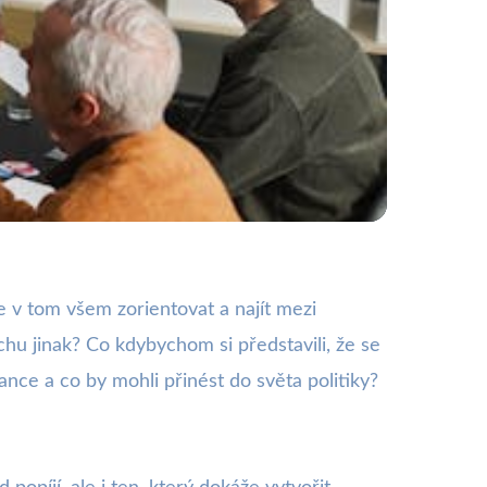
a Kuchařka!
se v tom všem zorientovat a najít mezi
ochu jinak? Co kdybychom si představili, že se
ance a co by mohli přinést do světa politiky?