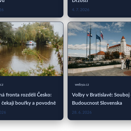
vů
Drzosti
026
4. 7. 2026
cz
webya.cz
á fronta rozdělí Česko:
Volby v Bratislavě: Souboj
 čekají bouřky a povodně
Budoucnost Slovenska
2026
28. 6. 2026