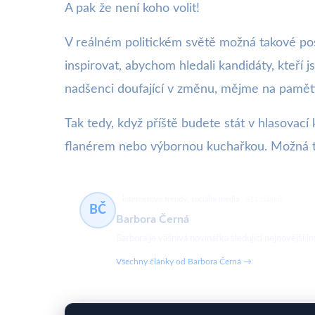
A pak že není koho volit!
V reálném politickém světě možná takové pos
inspirovat, abychom hledali kandidáty, kteří j
nadšenci doufající v změnu, mějme na paměti
Tak tedy, když příště budete stát v hlasovací 
flanérem nebo výbornou kuchařkou. Možná 
internetové trendy, sociální média
511 článků
BČ
Barbora Černá
Barbora je vášnivá novinářka sledující nejnovější in
Všechny články od Barbora Černá →