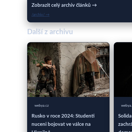
Zobrazit celý archiv článků →
/archiv/ →
Další z archivu
webya.cz
webya.
Rusko v roce 2024: Studenti
Solida
nuceni bojovat ve válce na
zachrá