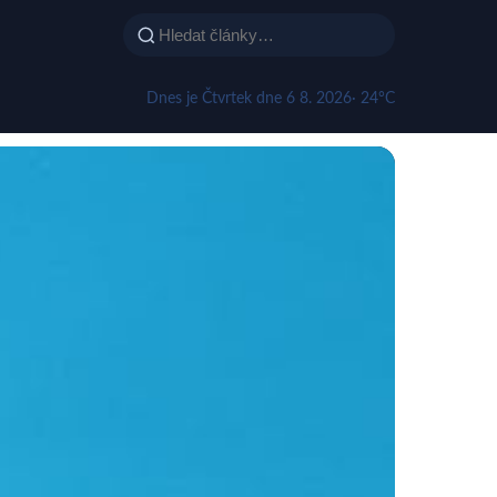
Dnes je Čtvrtek dne 6 8. 2026
· 24°C