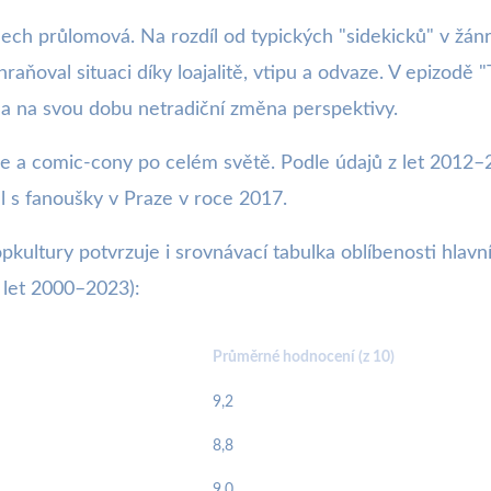
ch průlomová. Na rozdíl od typických "sidekicků" v žánr
raňoval situaci díky loajalitě, vtipu a odvaze. V epizodě
la na svou dobu netradiční změna perspektivy.
 a comic-cony po celém světě. Podle údajů z let 2012–20
l s fanoušky v Praze v roce 2017.
kultury potvrzuje i srovnávací tabulka oblíbenosti hlavní
 let 2000–2023):
Průměrné hodnocení (z 10)
9,2
8,8
9,0