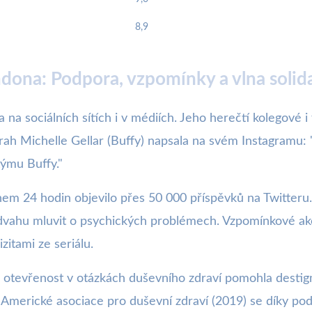
8,9
dona: Podpora, vzpomínky a vlna solida
na sociálních sítích i v médiích. Jeho herečtí kolegové i f
ah Michelle Gellar (Buffy) napsala na svém Instagramu: "Ni
ýmu Buffy."
24 hodin objevilo přes 50 000 příspěvků na Twitteru. Fa
i odvahu mluvit o psychických problémech. Vzpomínkové ak
izitami ze seriálu.
 otevřenost v otázkách duševního zdraví pomohla destig
u Americké asociace pro duševní zdraví (2019) se díky po