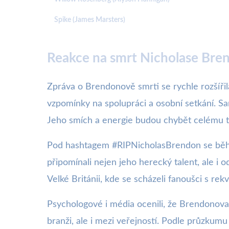
Spike (James Marsters)
Reakce na smrt Nicholase Bren
Zpráva o Brendonově smrti se rychle rozšířila 
vzpomínky na spolupráci a osobní setkání. Sar
Jeho smích a energie budou chybět celému t
Pod hashtagem #RIPNicholasBrendon se během 
připomínali nejen jeho herecký talent, ale 
Velké Británii, kde se scházeli fanoušci s rekv
Psychologové i média ocenili, že Brendonova
branži, ale i mezi veřejností. Podle průzkum