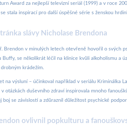
aturn Award za nejlepší televizní seriál (1999) a v roce 
se stala inspirací pro další úspěšné série s ženskou hrdi
stránka slávy Nicholase Brendona
ř. Brendon v minulých letech otevřeně hovořil o svých 
 Buffy, se několikrát léčil na klinice kvůli alkoholismu a 
li drobným krádežím.
na výsluní – účinkoval například v seriálu Kriminálka La
 v otázkách duševního zdraví inspirovala mnoho fanoušků
boj se závislostí a zdůraznil důležitost psychické podpor
endon ovlivnil popkulturu a fanouško