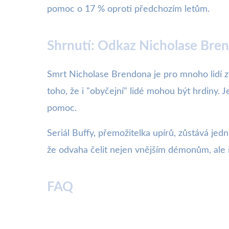
pomoc o 17 % oproti předchozím letům.
Shrnutí: Odkaz Nicholase Bre
Smrt Nicholase Brendona je pro mnoho lidí zt
toho, že i "obyčejní" lidé mohou být hrdiny. 
pomoc.
Seriál Buffy, přemožitelka upírů, zůstává je
že odvaha čelit nejen vnějším démonům, ale i 
FAQ