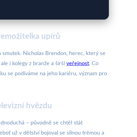
řemožitelka upírů
 a smutek. Nicholas Brendon, herec, který se
le i kolegy z branže a širší
veřejnost
. Co
ánku se podíváme na jeho kariéru, význam pro
levizní hvězdu
jednoduchá – původně se chtěl stát
neboť už v dětství bojoval se silnou trémou a