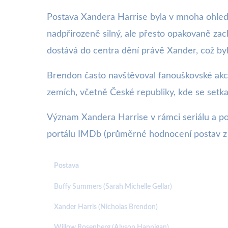
Postava Xandera Harrise byla v mnoha ohlede
nadpřirozeně silný, ale přesto opakovaně zach
dostává do centra dění právě Xander, což by
Brendon často navštěvoval fanouškovské akce
zemích, včetně České republiky, kde se setka
Význam Xandera Harrise v rámci seriálu a pop
portálu IMDb (průměrné hodnocení postav z
Postava
Buffy Summers (Sarah Michelle Gellar)
Xander Harris (Nicholas Brendon)
Willow Rosenberg (Alyson Hannigan)