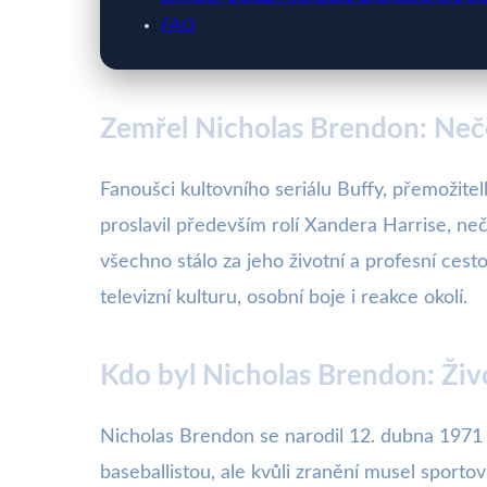
FAQ
Zemřel Nicholas Brendon: Neče
Fanoušci kultovního seriálu Buffy, přemožite
proslavil především rolí Xandera Harrise, neč
všechno stálo za jeho životní a profesní ce
televizní kulturu, osobní boje i reakce okolí.
Kdo byl Nicholas Brendon: Živ
Nicholas Brendon se narodil 12. dubna 1971
baseballistou, ale kvůli zranění musel sportov