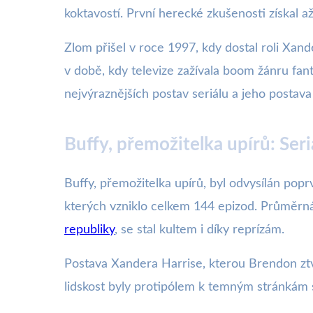
koktavostí. První herecké zkušenosti získal až
Zlom přišel v roce 1997, kdy dostal roli Xand
v době, kdy televize zažívala boom žánru fan
nejvýraznějších postav seriálu a jeho postava
Buffy, přemožitelka upírů: Seri
Buffy, přemožitelka upírů, byl odvysílán pop
kterých vzniklo celkem 144 epizod. Průměrná
republiky
, se stal kultem i díky reprízám.
Postava Xandera Harrise, kterou Brendon ztv
lidskost byly protipólem k temným stránkám s