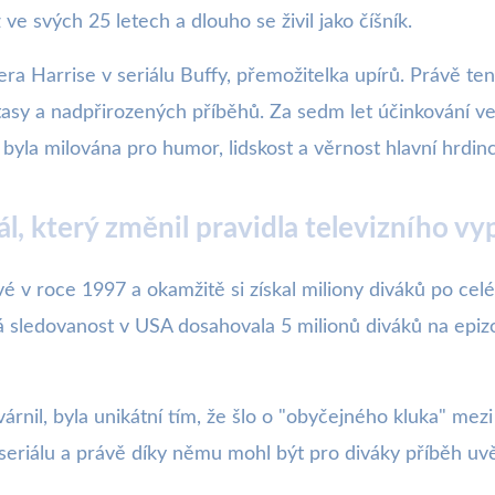
 ve svých 25 letech a dlouho se živil jako číšník.
era Harrise v seriálu Buffy, přemožitelka upírů. Právě te
tasy a nadpřirozených příběhů. Za sedm let účinkování ve
 byla milována pro humor, lidskost a věrnost hlavní hrdin
ál, který změnil pravidla televizního vy
rvé v roce 1997 a okamžitě si získal miliony diváků po ce
 sledovanost v USA dosahovala 5 milionů diváků na epiz
árnil, byla unikátní tím, že šlo o "obyčejného kluka" me
eriálu a právě díky němu mohl být pro diváky příběh uvěř