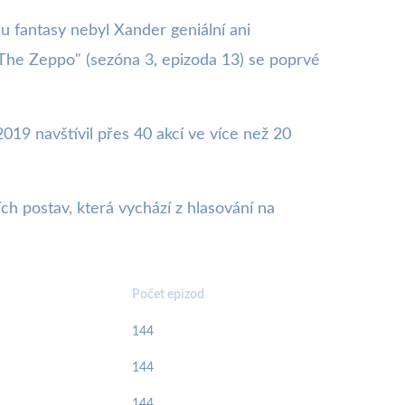
u fantasy nebyl Xander geniální ani
 "The Zeppo" (sezóna 3, epizoda 13) se poprvé
19 navštívil přes 40 akcí ve více než 20
ch postav, která vychází z hlasování na
Počet epizod
144
144
144