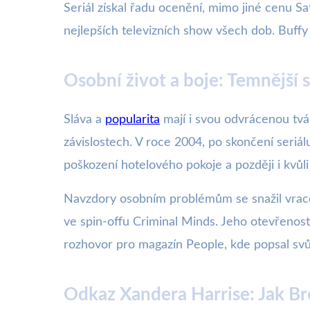
Seriál získal řadu ocenění, mimo jiné cenu S
nejlepších televizních show všech dob. Buffy 
Osobní život a boje: Temnější 
Sláva a
popularita
mají i svou odvrácenou tvá
závislostech. V roce 2004, po skončení seriálu
poškození hotelového pokoje a později i kvů
Navzdory osobním problémům se snažil vracet 
ve spin-offu Criminal Minds. Jeho otevřenost
rozhovor pro magazín People, kde popsal svůj 
Odkaz Xandera Harrise: Jak Br