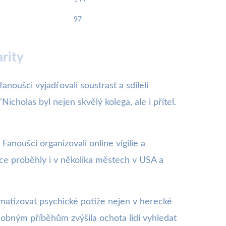
97
rity
anoušci vyjadřovali soustrast a sdíleli
cholas byl nejen skvělý kolega, ale i přítel.
noušci organizovali online vigilie a
ce proběhly i v několika městech v USA a
matizovat psychické potíže nejen v herecké
dobným příběhům zvýšila ochota lidí vyhledat