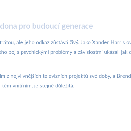
ndona pro budoucí generace
rátou, ale jeho odkaz zůstává živý. Jako Xander Harris o
Jeho boj s psychickými problémy a závislostmi ukázal, jak 
dním z nejvlivnějších televizních projektů své doby, a Br
těm vnitřním, je stejně důležitá.