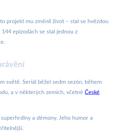
nto projekt mu změnil život – stal se hvězdou
 144 epizodách se stal jednou z
ce.
právění
lém světě. Seriál běžel sedm sezón, během
odu, a v některých zemích, včetně
České
zi superhrdiny a démony. Jeho humor a
itelnější.