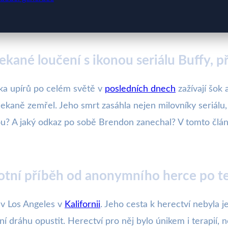
kané loučení s ikonou seriálu Buffy, p
lka upírů po celém světě v
posledních dnech
zažívají šok
ekaně zemřel. Jeho smrt zasáhla nejen milovníky seriálu, a
stou? A jaký odkaz po sobě Brendon zanechal? V tomto čl
otní příběh od anonymního herce po te
 v Los Angeles v
Kalifornii
. Jeho cesta k herectví nebyla 
ní dráhu opustit. Herectví pro něj bylo únikem i terapií, 