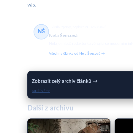
vás.
virální zprávy, popkultura
469 článků
NŠ
Nela Švecová
Nela je mladá redaktorka věnující se moderním in
Všechny články od Nela Švecová →
Zobrazit celý archiv článků →
/archiv/ →
Další z archivu