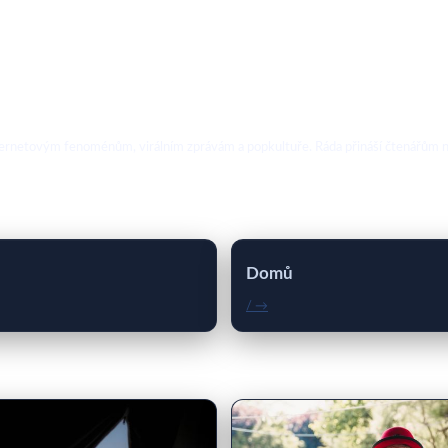
ternetovým fenoménům, virálním zprávám a popkultuře. Ráda přináší čtenářům no
Domů
/ →