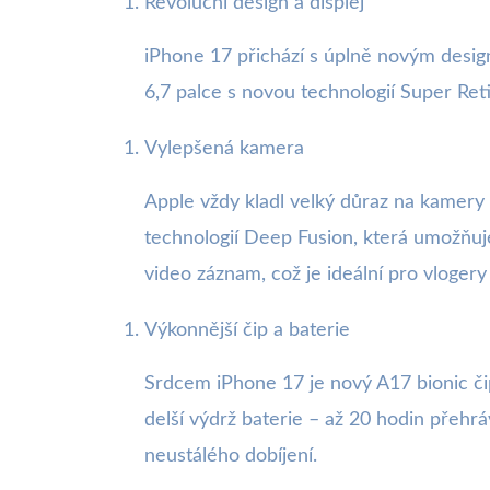
Revoluční design a displej
iPhone 17 přichází s úplně novým design
6,7 palce s novou technologií Super Reti
Vylepšená kamera
Apple vždy kladl velký důraz na kamery 
technologií Deep Fusion, která umožňuj
video záznam, což je ideální pro vlogery
Výkonnější čip a baterie
Srdcem iPhone 17 je nový A17 bionic čip,
delší výdrž baterie – až 20 hodin přehr
neustálého dobíjení.