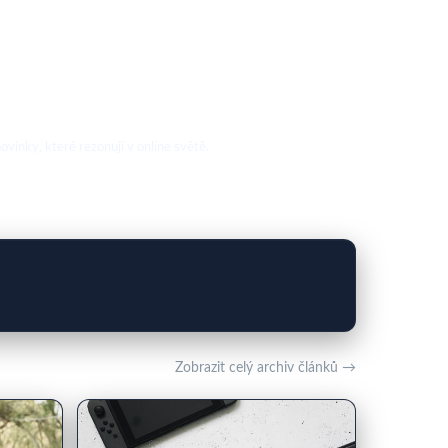
vinky, které rezonují v online světě.
Zobrazit celý archiv článků →