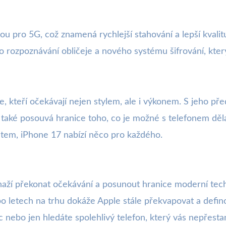
u pro 5G, což znamená rychlejší stahování a lepší kvalit
 rozpoznávání obličeje a nového systému šifrování, kter
, kteří očekávají nejen stylem, ale i výkonem. S jeho p
le také posouvá hranice toho, co je možné s telefonem děl
světem, iPhone 17 nabízí něco pro každého.
ží překonat očekávání a posunout hranice moderní tech
o letech na trhu dokáže Apple stále překvapovat a defino
ec nebo jen hledáte spolehlivý telefon, který vás nepřest