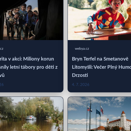
cz
webya.cz
rita v akci: Miliony korun
Bryn Terfel na Smetanově
nily letní tábory pro děti z
Litomyšli: Večer Plný Hum
vů
Drzosti
026
4. 7. 2026