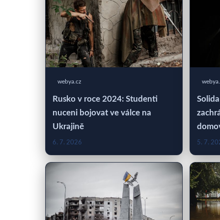
webya.cz
webya.
Rusko v roce 2024: Studenti
Solida
nuceni bojovat ve válce na
zachrá
Ukrajině
domo
6. 7. 2026
5. 7. 2