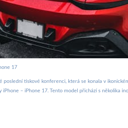
Phone 17
oluční design a výkonnější
vé poslední tiskové konferenci, která se konala v ikonic
ny iPhone – iPhone 17. Tento model přichází s několika in