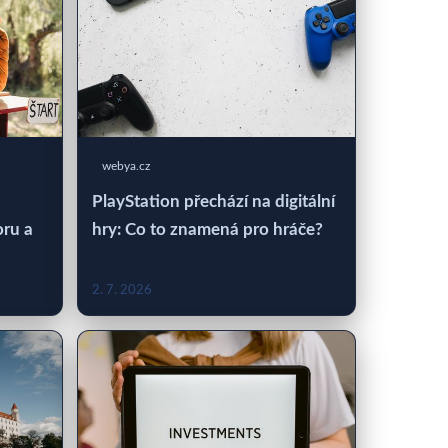
webya.cz
PlayStation přechází na digitální
oru a
hry: Co to znamená pro hráče?
2. 7. 2026