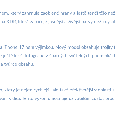
em, který zahrnuje zaoblené hrany a ještě tenčí tělo než
na XDR, která zaručuje jasnější a živější barvy než kdyko
a iPhone 17 není výjimkou. Nový model obsahuje trojitý 
e ještě lepší fotografie v špatných světelných podmínká
 a tvůrce obsahu.
 který je nejen rychlejší, ale také efektivnější v oblas
ávání videa. Tento výkon umožňuje uživatelům zůstat prod