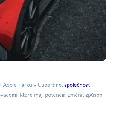
 čip!
kém Apple Parku v Cupertino,
společnost
ovacemi, které mají potenciál změnit způsob,