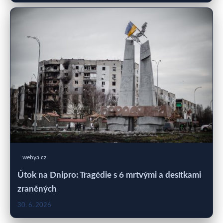
webya.cz
Útok na Dnipro: Tragédie s 6 mrtvými a desítkami
zraněných
30. 6. 2026