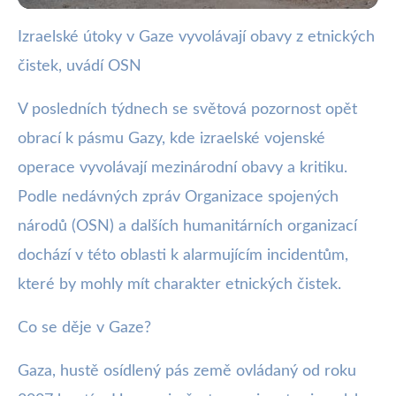
Izraelské útoky v Gaze vyvolávají obavy z etnických
webya.cz
čistek, uvádí OSN
OSN: Izraelské útoky v Gaze
mohou být etnické čistky
V posledních týdnech se světová pozornost opět
obrací k pásmu Gazy, kde izraelské vojenské
19. 2. 2026
· 4 min čtení · Autor: Kristián Valenta
operace vyvolávají mezinárodní obavy a kritiku.
Podle nedávných zpráv Organizace spojených
národů (OSN) a dalších humanitárních organizací
dochází v této oblasti k alarmujícím incidentům,
které by mohly mít charakter etnických čistek.
Co se děje v Gaze?
Gaza, hustě osídlený pás země ovládaný od roku