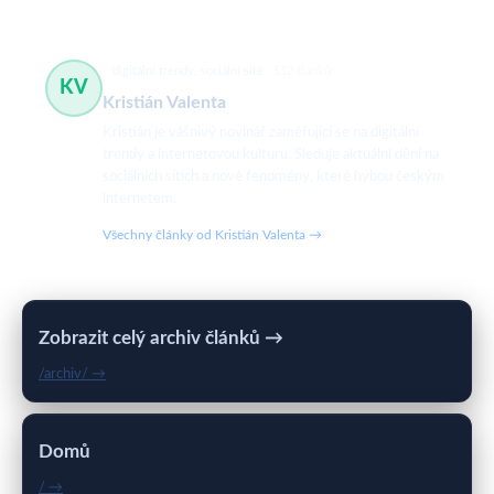
digitální trendy, sociální sítě
512 článků
KV
Kristián Valenta
Kristián je vášnivý novinář zaměřující se na digitální
trendy a internetovou kulturu. Sleduje aktuální dění na
sociálních sítích a nové fenomény, které hýbou českým
internetem.
Všechny články od Kristián Valenta →
Zobrazit celý archiv článků →
/archiv/ →
Domů
/ →