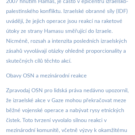
2007 hnutím Hamas, je často v epicentru izraelsko-
palestinského konfliktu. Izraelské obranné síly (IDF)
uvádějí, že jejich operace jsou reakcí na raketové
útoky ze strany Hamasu směřující do Izraele.
Nicméně, rozsah a intenzita posledních izraelských
zásahů vyvolávají otázky ohledně proporcionality a
skutečných cílů těchto akcí.
Obavy OSN a mezinárodní reakce
Zpravodaj OSN pro lidská práva nedávno upozornil,
že izraelské akce v Gaze mohou překračovat meze
běžné vojenské operace a nabývat rysy etnických
čistek. Toto tvrzení vyvolalo silnou reakci v
mezinárodní komunitě, včetně výzvy k okamžitému