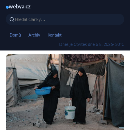
webya.cz
Domů
Archiv
Kontakt
Dnes je Čtvrtek dne 6 8. 2026
· 30°C