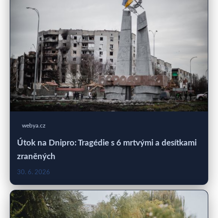
webya.cz
Útok na Dnipro: Tragédie s 6 mrtvými a desítkami
zraněných
30. 6. 2026