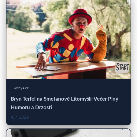
webya.cz
Bryn Terfel na Smetanově Litomyšli: Večer Plný
Humoru a Drzosti
4. 7. 2026