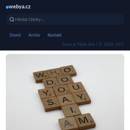
webya.cz
Domů
Archiv
Kontakt
Dnes je Pátek dne 7 8. 2026
· 19°C