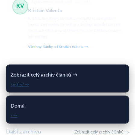
digitální trendy, sociální sítě
512 článků
KV
Kristián Valenta
Kristián je vášnivý novinář zaměřující se na digitální
trendy a internetovou kulturu. Sleduje aktuální dění na
sociálních sítích a nové fenomény, které hýbou českým
internetem.
Všechny články od Kristián Valenta →
Zobrazit celý archiv článků →
/archiv/ →
Domů
/ →
Další z archivu
Zobrazit celý archiv článků →