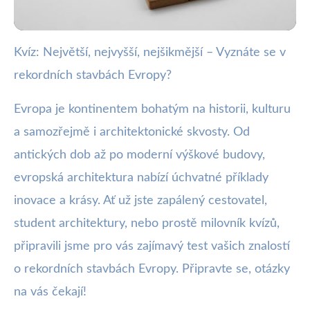
Kvíz: Největší, nejvyšší, nejšikmější – Vyznáte se v
webya.cz
rekordních stavbách Evropy?
Otestujte své znalosti: Znáte
rekordní stavby Evropy?
Evropa je kontinentem bohatým na historii, kulturu
a samozřejmě i architektonické skvosty. Od
2. 6. 2025
· 3 min čtení · Autor: Kristián Valenta
antických dob až po moderní výškové budovy,
evropská architektura nabízí úchvatné příklady
inovace a krásy. Ať už jste zapálený cestovatel,
student architektury, nebo prostě milovník kvízů,
připravili jsme pro vás zajímavý test vašich znalostí
o rekordních stavbách Evropy. Připravte se, otázky
na vás čekají!