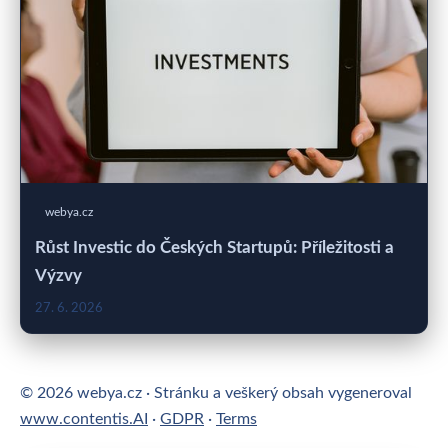
webya.cz
Růst Investic do Českých Startupů: Příležitosti a
Výzvy
27. 6. 2026
© 2026 webya.cz · Stránku a veškerý obsah vygeneroval
www.contentis.AI
·
GDPR
·
Terms