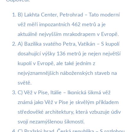
B) Lakhta Center, Petrohrad – Tato moderní
věž měří impozantních 462 metrů a je
aktuálně nejvyšším mrakodrapem v Evropě.
A) Bazilika svatého Petra, Vatikán – S kupolí
dosahující výšky 136 metrů je nejen největší
kupolí v Evropě, ale také jedním z
nejvýznamnějších náboženských staveb na
světě.
C) Věž v Pise, Itálie – Ikonická šikmá věž
známá jako Věž v Pise je skvělým příkladem
středověké architektury, která vzbuzuje údiv
svojí nezamýšlenou šikmostí.
C) Pražský hrad, Česká republika – S rozlohou