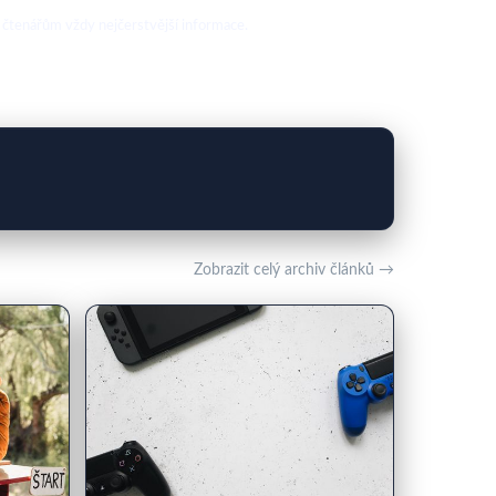
 čtenářům vždy nejčerstvější informace.
Zobrazit celý archiv článků →