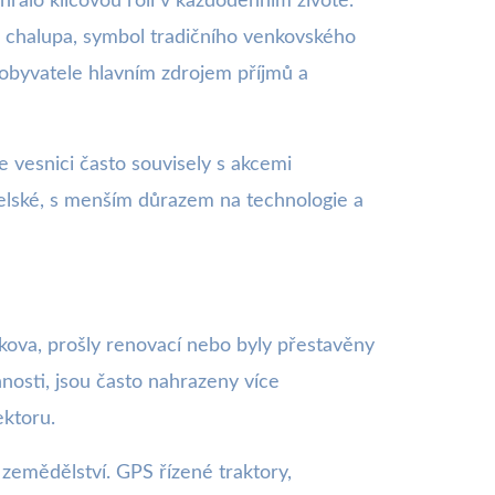
rálo klíčovou roli v každodenním životě.
va chalupa, symbol tradičního venkovského
obyvatele hlavním zdrojem příjmů a
 vesnici často souvisely s akcemi
telské, s menším důrazem na technologie a
íkova, prošly renovací nebo byly přestavěny
osti, jsou často nahrazeny více
ektoru.
 zemědělství. GPS řízené traktory,