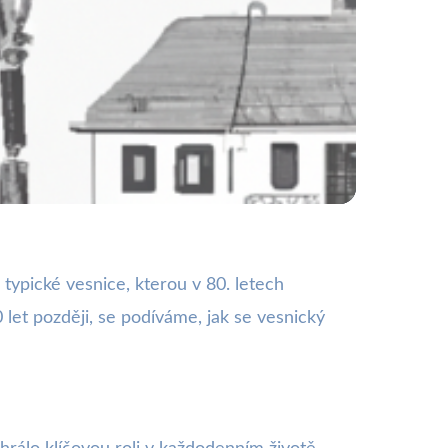
nily za 40 let?
typické vesnice, kterou v 80. letech
0 let později, se podíváme, jak se vesnický