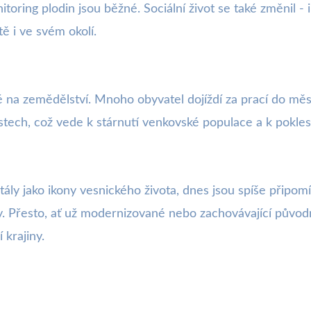
toring plodin jsou běžné. Sociální život se také změnil -
ě i ve svém okolí.
na zemědělství. Mnoho obyvatel dojíždí za prací do měst
stech, což vede k stárnutí venkovské populace a k pokles
ly jako ikony vesnického života, dnes jsou spíše připomín
y. Přesto, ať už modernizované nebo zachovávající původn
 krajiny.