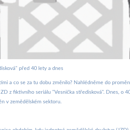
isková" před 40 lety a dnes
ána JZD: Jak se vesnice změ
letími a co se za tu dobu změnilo? Nahlédněme do proměn 
JZD z fiktivního seriálu "Vesnička středisková". Dnes, o 4
měn v zemědělském sektoru.