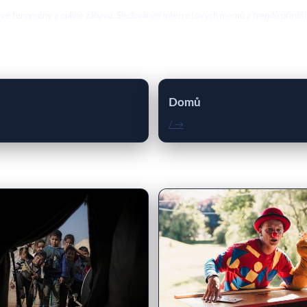
ebové fenomény a online zábavu. Sledováním internetových memů a trendů přináší
Domů
/ →