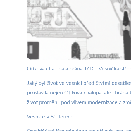
Otíkova chalupa a brána JZD: "Vesnička střed
webya.cz
Otíkova chalupa a br
Jaký byl život ve vesnici před čtyřmi deseti
proslavila nejen Otíkova chalupa, ale i brána 
18. 5. 2025
· 3 min čtení · Autor: Milan Jiránek
život proměnil pod vlivem modernizace a z
Vesnice v 80. letech