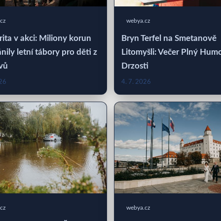
cz
webya.cz
rita v akci: Miliony korun
Bryn Terfel na Smetanově
nily letní tábory pro děti z
Litomyšli: Večer Plný Hum
vů
Drzosti
026
4. 7. 2026
cz
webya.cz