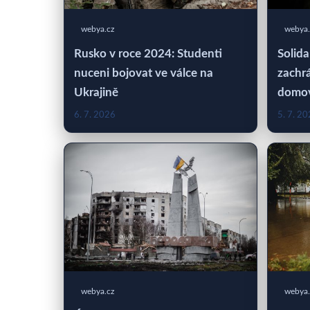
webya.cz
webya.
Rusko v roce 2024: Studenti
Solida
nuceni bojovat ve válce na
zachrá
Ukrajině
domo
6. 7. 2026
5. 7. 2
webya.cz
webya.