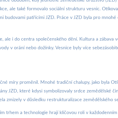
snice obdobím, kdy jednotné zemědělské družstvo (JZD) h
ce, ale také formovalo sociální strukturu vesnic. Otíko
mi budovami patřícími JZD. Práce v JZD byla pro mnohé 
 ale i do centra společenského dění. Kultura a zábava ve
ávody v orání nebo dožínky. Vesnice byly více sebezásobi
ačné míry proměnil. Mnohé tradiční chalupy, jako byla Ot
ny JZD, které kdysi symbolizovaly srdce zemědělské činn
ela zmizely v důsledku restrukturalizace zemědělského s
ím trhem a technologie hrají klíčovou roli v každodenním