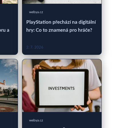
webya.cz
PlayStation přechází na digitální
oru a
hry: Co to znamená pro hráče?
2. 7. 2026
webya.cz