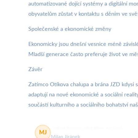
automatizované dojící systémy a digitální moni
obyvatelům zůstat v kontaktu s děním ve svět
Společenské a ekonomické změny
Ekonomicky jsou dnešní vesnice méně závislé 
Mladší generace často preferuje život ve mě
Závěr
Zatímco Otíkova chalupa a brána JZD kdysi stá
adaptují na nové ekonomické a sociální realit
součástí kulturního a sociálního bohatství naší
webové fenomény, online zábava
469 článků
MJ
Milan Jiránek