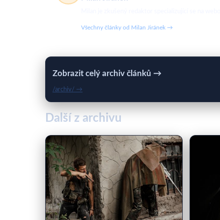
Milan je zkušený redaktor specializující se na w
Všechny články od Milan Jiránek →
Zobrazit celý archiv článků →
/archiv/ →
Další z archivu