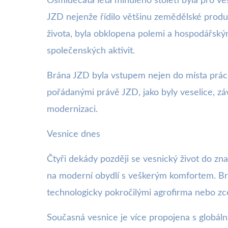
Osmidéčátá léta minulého století byla pro ve
JZD nejenže řídilo většinu zemědělské produk
života, byla obklopena polemi a hospodářský
společenských aktivit.
Brána JZD byla vstupem nejen do místa práce,
pořádanými právě JZD, jako byly veselice, z
modernizaci.
Vesnice dnes
Čtyři dekády později se vesnický život do zn
na moderní obydlí s veškerým komfortem. Brá
technologicky pokročilými agrofirma nebo zc
Současná vesnice je více propojena s globáln